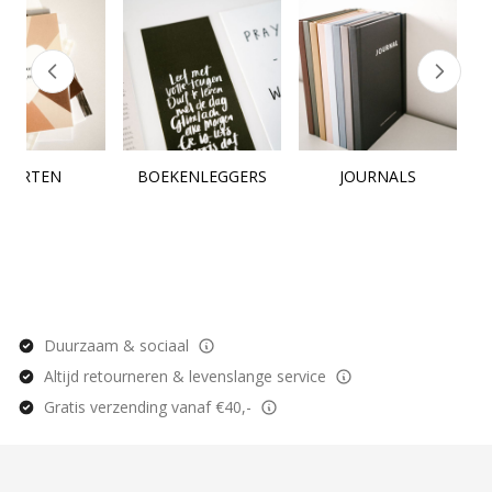
KAARTEN
BOEKENLEGGERS
JOURNALS
Duurzaam & sociaal
Altijd retourneren & levenslange service
Gratis verzending vanaf €40,-