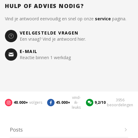
HULP OF ADVIES NODIG?
Vind je antwoord eenvoudig en snel op onze
service
pagina.
VEELGESTELDE VRAGEN
Een vraag? Vind je antwoord hier.
E-MAIL
Reactie binnen 1 werkdag
vind-
3956
40.000+
volgers
45.000+
ik-
9,2/10
beoordelingen
leuks
Posts