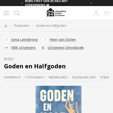
MET
BIJBELTEKST VAN DE DAG MET
OVERDENKING 📖
Producten
Goden en Halfgoden
Home
Jona Lendering
Hein van Dolen
VBK Uitgevers
Uitgeverij Omniboek
BOEK
Goden en Halfgoden
PAPERBACK
176 PAGINA'S
NEDERLANDS
30 JANUARI 2025
9789401