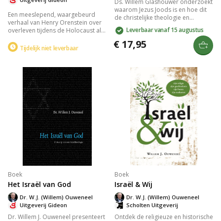
Ds. Willem Glashouwer onderzoekt
waarom Jezus Joods is en hoe dit
Een meeslepend, waargebeurd
de christelijke theologie en
verhaal van Henry Orenstein over
perceptie van de Messias
Leverbaar vanaf 15 augustus
overleven tijdens de Holocaust als
beïnvloedde. Met oog voor
Poolse Jood. Beleef de balans
historische en theologische
€ 17,95
tussen hoop en vrees, de brute
Tijdelijk niet leverbaar
inzichten na de oprichting van
realiteit van de
Israël in 1948 onthult hij de
concentratiekampen en de
blijvende verbinding tussen God,
ongelooflijke veerkracht van
Israël en het aardse Jeruzalem.
menselijke wilskracht in een
verscheurd Europa.
Boek
Boek
Het Israël van God
Israël & Wij
Dr. W.J. (Willem) Ouweneel
Dr. W.J. (Willem) Ouweneel
Uitgeverij Gideon
Scholten Uitgeverij
Dr. Willem J. Ouweneel presenteert
Ontdek de religieuze en historische