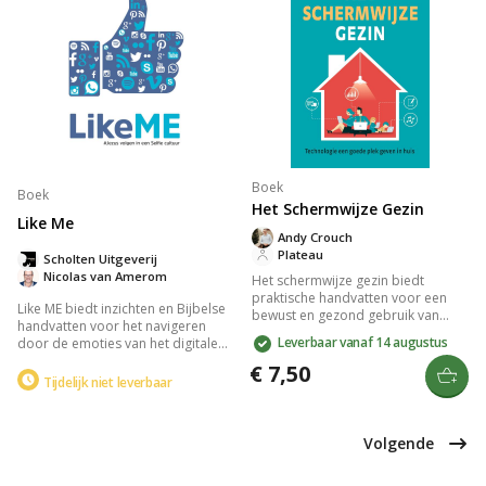
Boek
Boek
Het Schermwijze Gezin
Like Me
Andy Crouch
Plateau
Scholten Uitgeverij
Nicolas van Amerom
Het schermwijze gezin biedt
praktische handvatten voor een
Like ME biedt inzichten en Bijbelse
bewust en gezond gebruik van
handvatten voor het navigeren
technologie binnen het gezin. Andy
Leverbaar vanaf 14 augustus
door de emoties van het digitale
Crouch laat zien hoe digitale
tijdperk. Ontdek hoe je Jezus kunt
keuzes onbedoelde gevolgen
€ 7,50
volgen te midden van sociale
Tijdelijk niet leverbaar
kunnen hebben en moedigt aan tot
media en wisselende online
reflectie over familiewaarden.
interacties. Ideaal voor iedereen,
Ideaal voor wie op zoek is naar
ongeacht je activiteit op social
balans in een wereld vol schermen
Volgende
media.
en afleidingen.