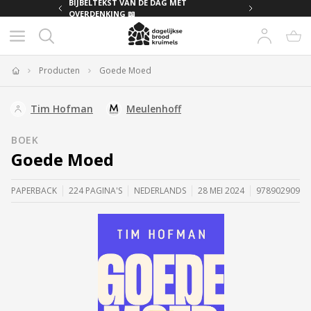
MET
BIJBELTEKST VAN DE DAG MET
OVERDENKING 📖
Producten
Goede Moed
Home
Tim Hofman
Meulenhoff
BOEK
Goede Moed
PAPERBACK
224 PAGINA'S
NEDERLANDS
28 MEI 2024
97890290931