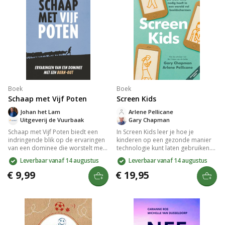
Boek
Boek
Schaap met Vijf Poten
Screen Kids
Johan het Lam
Arlene Pellicane
Uitgeverij de Vuurbaak
Gary Chapman
Schaap met Vijf Poten biedt een
In Screen Kids leer je hoe je
indringende blik op de ervaringen
kinderen op een gezonde manier
van een dominee die worstelt met
technologie kunt laten gebruiken.
burn-out. Dit aangrijpende verhaal
Het boek biedt inzichten en
Leverbaar vanaf 14 augustus
Leverbaar vanaf 14 augustus
verkent de impact van werkdruk en
verhalen om
interne strijd, en biedt inzichten in
schermafhankelijkheid in huis te
€ 9,99
€ 19,95
herstel en zelfontdekking. Een
verminderen en belicht vijf
must-read voor iedereen die de
essentiële sociale vaardigheden
uitdagingen van mentale
voor kinderen: liefde en
gezondheid en religieuze roeping
vriendschap, dankbaarheid,
wil begrijpen.
zelfbeheersing, sorry zeggen en
aandacht hebben.