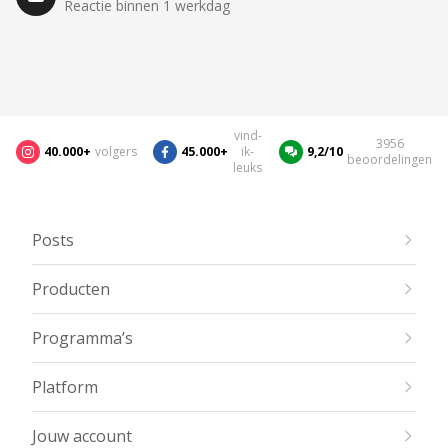
Reactie binnen 1 werkdag
vind-
3956
40.000+
volgers
45.000+
ik-
9,2/10
beoordelingen
leuks
Posts
Producten
Programma’s
Platform
Jouw account