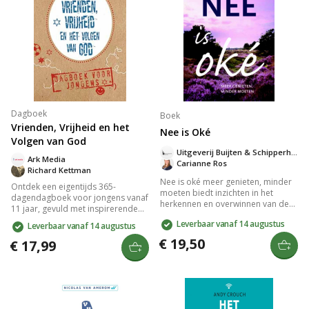
Dagboek
Boek
Vrienden, Vrijheid en het
Nee is Oké
Volgen van God
Uitgeverij Buijten & Schipperheijn
Ark Media
Carianne Ros
Richard Kettman
Nee is oké meer genieten, minder
Ontdek een eigentijds 365-
moeten biedt inzichten in het
dagendagboek voor jongens vanaf
herkennen en overwinnen van de
11 jaar, gevuld met inspirerende
please disease. Therapeuten
bijbelteksten en korte stukken over
Leverbaar vanaf 14 augustus
Leverbaar vanaf 14 augustus
Carianne Ros en Michelle van
relevante thema's zoals
Dusseldorp onthullen zeven
€ 19,50
vriendschap, keuzes maken en
€ 17,99
pleasetypes en geven praktische
vergeving. Met een stoere
adviezen voor meer zelfbewustzijn
vormgeving en praktische inhoud
en vreugde. Kies voor minder
is het een ideaal cadeau dat
stress en meer vrijheid in je leven.
jongeren helpt hun geloof te
verdiepen.