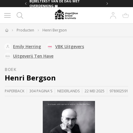
MET
BIJBELTEKST VAN DE DAG MET
OVERDENKING 📖
Producten
Henri Bergson
Home
Emily Herring
VBK Uitgevers
Uitgeverij Ten Have
BOEK
Henri Bergson
PAPERBACK
304 PAGINA'S
NEDERLANDS
22 MEI 2025
97890259133