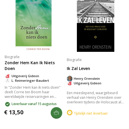
geloof en medemenselijkheid.
Biografie
Biografie
Zonder Hem Kan Ik Niets
Ik Zal Leven
Doen
Uitgeverij Gideon
Henry Orenstein
L. Reimeringer-Baudert
Uitgeverij Gideon
In "Zonder Hem kan ik niets doen"
deelt Corrie ten Boom haar
Een meeslepend, waargebeurd
wereldwijde reiservaringen en
verhaal van Henry Orenstein over
spirituele inzichten. Haar notities
overleven tijdens de Holocaust als
Leverbaar vanaf 15 augustus
en verhalen tonen haar
Poolse Jood. Beleef de balans
diepgewortelde geloof in Jezus
€ 13,50
tussen hoop en vrees, de brute
Tijdelijk niet leverbaar
Christus en tonen aan hoe
realiteit van de
afhankelijkheid van Hem leidt tot
concentratiekampen en de
innerlijke kracht en overwinning.
ongelooflijke veerkracht van
Een inspirerend boek vol