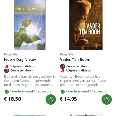
regenboog van troost.
vergeving en geloof.
Biografie
Biografie
Iedere Dag Nieuw
Vader Ten Boom
Uitgeverij Gideon
Corrie ten Boom
Corrie ten Boom
Uitgeverij Gideon
Ervaar elke dag als een geschenk in
Vader ten Boom vertelt het
Corrie ten Boom's inspirerende
inspirerende verhaal van Casper
meditaties en gebeden. Ontdek
ten Boom, een toegewijde
haar onverzettelijke vertrouwen in
horlogemaker en man van geloof.
Leverbaar vanaf 15 augustus
Leverbaar vanaf 15 augustus
God, zelfs in een
Corrie ten Boom deelt
concentratiekamp, en lees hoe zij
herinneringen aan zijn liefde,
€ 18,50
€ 14,95
de overwinnende liefde van Jezus
medeleven en moed tijdens de
Christus verspreidde. Een bron van
Holocaust, toen hij zijn huis
kracht en wijsheid voor je
opende voor Joden in nood. Laat
dagelijkse leven.
je raken door zijn onwankelbare