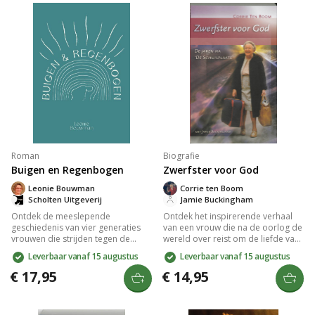
Roman
Biografie
Buigen en Regenbogen
Zwerfster voor God
Leonie Bouwman
Corrie ten Boom
Scholten Uitgeverij
Jamie Buckingham
Ontdek de meeslepende
Ontdek het inspirerende verhaal
geschiedenis van vier generaties
van een vrouw die na de oorlog de
vrouwen die strijden tegen de
wereld over reist om de liefde van
onzichtbare destructie in hun
God en de opstandingskracht van
Leverbaar vanaf 15 augustus
Leverbaar vanaf 15 augustus
gezinnen. De impact van de
Jezus Christus te delen. Na de
Tweede Wereldoorlog en de
Holocaust biedt ze troost en hoop
€ 17,95
€ 14,95
kracht van liefde en trouw vormen
aan duizenden, zelfs aan haar
een emotioneel erfgoed. Laat je
voormalige kampbewaker. Een
raken door hun verhaal en Gods
aangrijpende getuigenis van