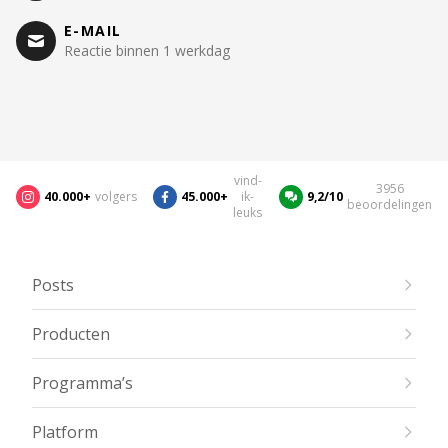
E-MAIL
Reactie binnen 1 werkdag
vind-
3956
40.000+
volgers
45.000+
ik-
9,2/10
beoordelingen
leuks
Posts
Producten
Programma’s
Platform