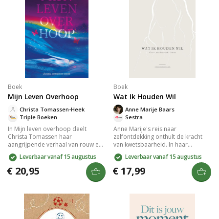
schaamte doorbreken.
Boek
Boek
Mijn Leven Overhoop
Wat Ik Houden Wil
Christa Tomassen-Heek
Anne Marije Baars
Triple Boeken
Sestra
In Mijn leven overhoop deelt
Anne Marije's reis naar
Christa Tomassen haar
zelfontdekking onthult de kracht
aangrijpende verhaal van rouw en
van kwetsbaarheid. In haar
herstel na het verlies van haar man
zoektocht naar authenticiteit leert
Leverbaar vanaf 15 augustus
Leverbaar vanaf 15 augustus
en kinderloosheid na een
ze omgaan met burn-outs en
levertransplantatie. Ondanks
depressies, omarmt ze haar
€ 20,95
€ 17,99
depressie en een eetstoornis vindt
autisme, en vindt ze vrijheid in
ze nieuwe liefde en vreugde, met
minimalisme. Dit inspirerend
steun van familie en geloof. Een
verhaal laat zien hoe je jezelf kunt
inspirerend verhaal over
herontdekken en oude ballast los
veerkracht en geloof.
kunt laten.