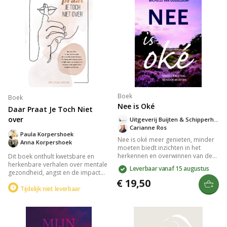
Boek
Boek
Nee is Oké
Daar Praat Je Toch Niet
over
Uitgeverij Buijten & Schipperheijn
Carianne Ros
Paula Korpershoek
Nee is oké meer genieten, minder
Anna Korpershoek
moeten biedt inzichten in het
herkennen en overwinnen van de
Dit boek onthult kwetsbare en
please disease. Therapeuten
herkenbare verhalen over mentale
Leverbaar vanaf 15 augustus
Carianne Ros en Michelle van
gezondheid, angst en de impact
Dusseldorp onthullen zeven
van seksueel misbruik. Met humor
€ 19,50
pleasetypes en geven praktische
en zelfspot delen schoonzussen
Tijdelijk niet leverbaar
adviezen voor meer zelfbewustzijn
Paula en Anna hun ervaringen en
en vreugde. Kies voor minder
principes die hen hielpen
stress en meer vrijheid in je leven.
herstellen. Hun openhartigheid
inspireert, verbindt en helpt