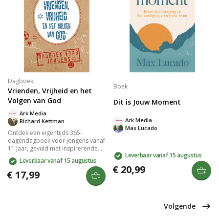
Dagboek
Boek
Vrienden, Vrijheid en het
Volgen van God
Dit is Jouw Moment
Ark Media
Ark Media
Richard Kettman
Max Lucado
Ontdek een eigentijds 365-
dagendagboek voor jongens vanaf
11 jaar, gevuld met inspirerende
Leverbaar vanaf 15 augustus
bijbelteksten en korte stukken over
Leverbaar vanaf 15 augustus
relevante thema's zoals
€ 20,99
vriendschap, keuzes maken en
€ 17,99
vergeving. Met een stoere
vormgeving en praktische inhoud
is het een ideaal cadeau dat
jongeren helpt hun geloof te
Volgende
verdiepen.