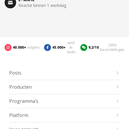
Reactie binnen 1 werkdag
vind-
3956
40.000+
volgers
45.000+
ik-
9,2/10
beoordelingen
leuks
Posts
Producten
Programma’s
Platform