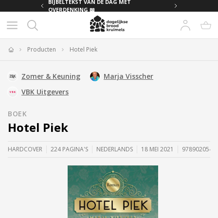
MET
BIJBELTEKST VAN DE DAG MET
OVERDENKING 📖
Producten
Hotel Piek
Home
Zomer & Keuning
Marja Visscher
VBK Uitgevers
BOEK
Hotel Piek
HARDCOVER
224 PAGINA'S
NEDERLANDS
18 MEI 2021
9789020540