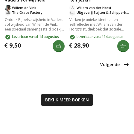
Willem de Vink
Willem van der Horst
The Grace Factory
Uitgeverij Buijten & Schipperheijn
Ontdek Bijbelse wijsheid in Vaders
Verken je unieke identiteit en
vol wijsheid van Willem de Vink,
zelfreflectie met Willem van der
een speciaal samengesteld boekje
Horst's studieboek dat sociale
voor vaders met 31 meditaties.
wetenschap, filosofie en theologie
Leverbaar vanaf 14 augustus
Leverbaar vanaf 14 augustus
Vind inspiratie en wijsheid om
combineert. Ontdek de rol van
jezelf als vader te verrijken en een
medemensen, vrijheid,
€ 9,50
€ 28,90
positieve invloed op je kind uit te
verantwoordelijkheid en je ziel in
oefenen. Een must-read voor elke
het christelijk mensbeeld. Perfect
vader die zijn kind met wijsheid wil
voor christenen die hun dagelijks
begeleiden.
leven willen verdiepen.
Volgende
BEKIJK MEER
BOEKEN