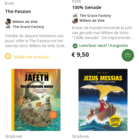
Boek
Boek
100% Genade
The Passion
The Grace Factory
Willem de Vink
Willem de Vink
The Grace Factory
Ervaar de transformerende kracht
van genade met Willem de Vinks
Ontdek de diepere betekenis van
"100% Genade". Dit inspirerende
Jezus' offer in The Passion tot het
boekje biedt 31 bijbelteksten en
Leverbaar vanaf 14 augustus
uiterste door Willem de Vink. Duik
levendige illustraties die
in zijn moedige keuze en zijn
onverwachte goedheid onthullen
€ 9,50
immense geloof terwijl je zijn
Tijdelijk niet leverbaar
en elke dag verrijken. Laat je
verhaal herleeft, geïnspireerd door
verrassen door de schoonheid van
kunstwerken van Bach, Rembrandt
genade en ontdek een warmte die
en Chagall. Perfect voor wie
je leven kleurt en verrijkt.
gefascineerd is door de tijdloze
aantrekkingskracht van de passie.
Stripboek
Stripboek