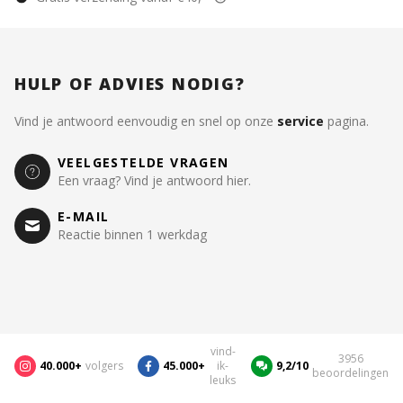
HULP OF ADVIES NODIG?
Vind je antwoord eenvoudig en snel op onze
service
pagina.
VEELGESTELDE VRAGEN
Een vraag? Vind je antwoord hier.
E-MAIL
Reactie binnen 1 werkdag
vind-
3956
40.000+
volgers
45.000+
ik-
9,2/10
beoordelingen
leuks