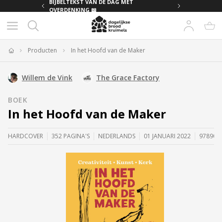
MET
BIJBELTEKST VAN DE DAG MET
OVERDENKING 📖
Producten
In het Hoofd van de Maker
Home
Willem de Vink
The Grace Factory
BOEK
In het Hoofd van de Maker
HARDCOVER
352 PAGINA'S
NEDERLANDS
01 JANUARI 2022
978908