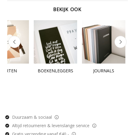
BEKIJK OOK
KAARTEN
BOEKENLEGGERS
JOURNALS
Duurzaam & sociaal
Altijd retourneren & levenslange service
Gratis verzending vanaf €40,-