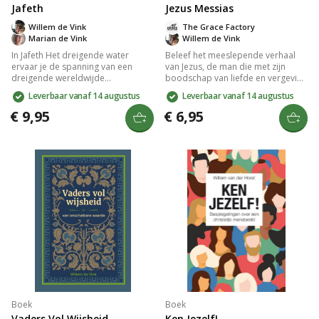
Jafeth
Jezus Messias
Willem de Vink
The Grace Factory
Marian de Vink
Willem de Vink
In Jafeth Het dreigende water
Beleef het meeslepende verhaal
ervaar je de spanning van een
van Jezus, de man die met zijn
dreigende wereldwijde
boodschap van liefde en vergeving
overstroming die parallellen trekt
de wereld veranderde. Dit prachtig
Leverbaar vanaf 14 augustus
Leverbaar vanaf 14 augustus
met huidige klimaatuitdagingen.
geïllustreerde stripboek, vertaald
Volg Jafeth en zijn familie in een
in meer dan 99 talen, brengt het
€ 9,95
€ 6,95
episch avontuur vol moed,
tijdloze en inspirerende leven van
overlevingsdrang en waardevolle
Jezus tot leven, van zijn leringen tot
lessen over waterbeheer. Een
zijn overwinning op de dood.
actueel en meeslepend verhaal
over zorg voor de aarde.
Boek
Boek
Vaders Vol Wijsheid
Ken Jezelf!