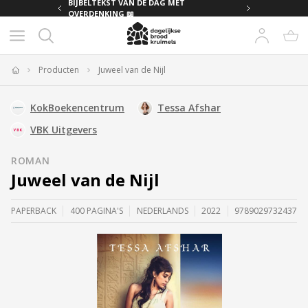
MET
BIJBELTEKST VAN DE DAG MET
OVERDENKING 📖
Producten
Juweel van de Nijl
Home
KokBoekencentrum
Tessa Afshar
VBK Uitgevers
ROMAN
Juweel van de Nijl
PAPERBACK
400 PAGINA'S
NEDERLANDS
2022
9789029732437