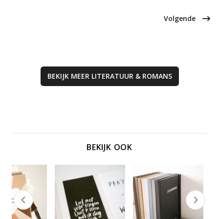
prikkelende gespreksvragen voor
donkere straten van de stad, vol
een diepe leeservaring.
onverwachte wendingen en
Volgende
intrigerende personages. Een
must-read voor liefhebbers van
spannende verhalen.
BEKIJK MEER
LITERATUUR & ROMANS
BEKIJK OOK