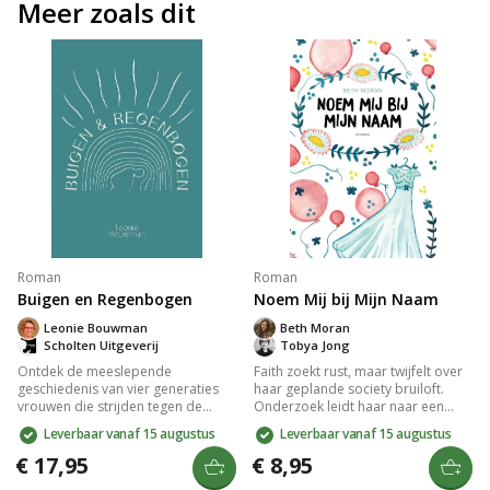
Meer zoals dit
Roman
Roman
Buigen en Regenbogen
Noem Mij bij Mijn Naam
Leonie Bouwman
Beth Moran
Scholten Uitgeverij
Tobya Jong
Ontdek de meeslepende
Faith zoekt rust, maar twijfelt over
geschiedenis van vier generaties
haar geplande society bruiloft.
vrouwen die strijden tegen de
Onderzoek leidt haar naar een
onzichtbare destructie in hun
kerkkoor en ontmoeting met
Leverbaar vanaf 15 augustus
Leverbaar vanaf 15 augustus
gezinnen. De impact van de
pastor Dylan, terwijl het verleden
Tweede Wereldoorlog en de
blijft achtervolgen wanneer de
€ 17,95
€ 8,95
kracht van liefde en trouw vormen
moordenaar van haar moeder