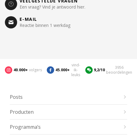
VEELGESTELDE VRAGEN
Een vraag? Vind je antwoord hier.
E-MAIL
Reactie binnen 1 werkdag
vind-
3956
40.000+
volgers
45.000+
ik-
9,2/10
beoordelingen
leuks
Posts
Producten
Programma’s