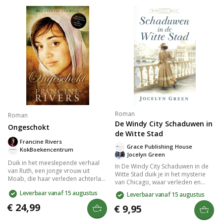
meeslepende Bijbels-historische
belicht kracht en geloof, met
roman van Ted Dekker.
bijbelstudie en gespreksvragen
achterin.
Roman
Roman
De Windy City Schaduwen in
Ongeschokt
de Witte Stad
Francine Rivers
Grace Publishing House
KokBoekencentrum
Jocelyn Green
Duik in het meeslepende verhaal
In De Windy City Schaduwen in de
van Ruth, een jonge vrouw uit
Witte Stad duik je in het mysterie
Moab, die haar verleden achterlaat
van Chicago, waar verleden en
om een nieuw leven te beginnen.
heden samenkomen. De
Leverbaar vanaf 15 augustus
Leverbaar vanaf 15 augustus
Topauteur Francine Rivers brengt
protagonist wordt verwikkeld in
haar zoektocht naar liefde en
€ 24,99
een web van intriges en verborgen
€ 9,95
geloof indrukwekkend tot leven,
waarheden. Deze meeslepende
met prachtige illustraties en
thriller neemt je mee door de