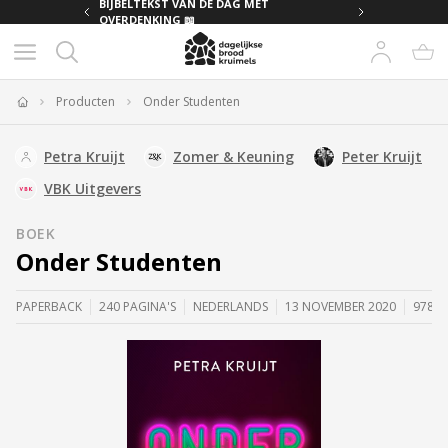
MET
BIJBELTEKST VAN DE DAG MET
OVERDENKING 📖
Producten
Onder Studenten
Home
Petra Kruijt
Zomer & Keuning
Peter Kruijt
VBK Uitgevers
BOEK
Onder Studenten
PAPERBACK
240 PAGINA'S
NEDERLANDS
13 NOVEMBER 2020
97890