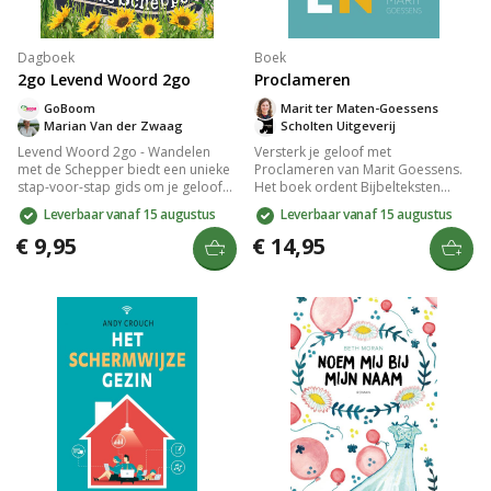
Dagboek
Boek
2go Levend Woord 2go
Proclameren
GoBoom
Marit ter Maten-Goessens
Marian Van der Zwaag
Scholten Uitgeverij
Levend Woord 2go - Wandelen
Versterk je geloof met
met de Schepper biedt een unieke
Proclameren van Marit Goessens.
stap-voor-stap gids om je geloof
Het boek ordent Bijbelteksten
te verdiepen en een intieme relatie
overzichtelijk, zodat je snel steun
Leverbaar vanaf 15 augustus
Leverbaar vanaf 15 augustus
met God op te bouwen. Dit boek
en beloften kunt vinden voor je
nodigt je uit om dagelijks te
dagelijks leven. Leer de kracht van
€ 9,95
€ 14,95
wandelen in Zijn aanwezigheid,
het uitspreken van Gods Woord en
met praktische inzichten en
ontdek je identiteit in Christus.
geestelijke inspiratie. Verrijk je
Perfect voor tieners en
geestelijke leven en ervaar de
volwassenen.
vreugde van het samen zijn met de
Schepper.