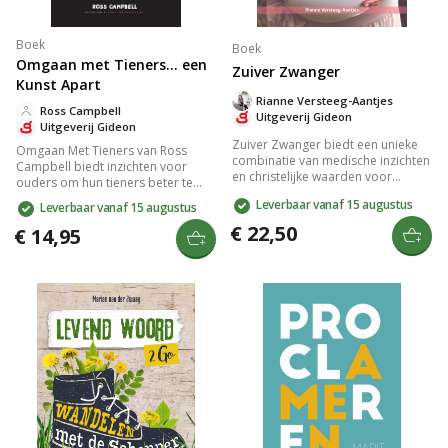
Boek
Boek
Omgaan met Tieners... een
Zuiver Zwanger
Kunst Apart
Rianne Versteeg-Aantjes
Ross Campbell
Uitgeverij Gideon
Uitgeverij Gideon
Zuiver Zwanger biedt een unieke
Omgaan Met Tieners van Ross
combinatie van medische inzichten
Campbell biedt inzichten voor
en christelijke waarden voor
ouders om hun tieners beter te
aanstaande moeders. Rianne
begrijpen en een sterke band op te
Leverbaar vanaf 15 augustus
Leverbaar vanaf 15 augustus
Versteeg-Aantjes helpt je je
bouwen. Het boek helpt bij het
zwangerschap te beleven als deel
€ 22,50
uiten van onvoorwaardelijke liefde,
€ 14,95
van Gods plan. Ervaar steun en
het omgaan met de boosheid en
begeleiding vanuit het geloof
stemmingswisselingen van tieners,
tijdens je zwangerschap en
en bevordert een rustige ouder-
bevalling.
kindrelatie.