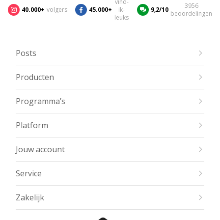
vind-
3956
40.000+
volgers
45.000+
ik-
9,2/10
beoordelingen
leuks
Posts
Producten
Programma’s
Platform
Jouw account
Service
Zakelijk