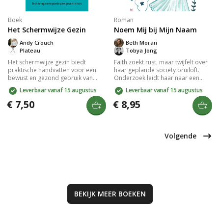
Boek
Roman
Het Schermwijze Gezin
Noem Mij bij Mijn Naam
Andy Crouch
Beth Moran
Plateau
Tobya Jong
Het schermwijze gezin biedt
Faith zoekt rust, maar twijfelt over
praktische handvatten voor een
haar geplande society bruiloft.
bewust en gezond gebruik van
Onderzoek leidt haar naar een
technologie binnen het gezin. Andy
kerkkoor en ontmoeting met
Leverbaar vanaf 15 augustus
Leverbaar vanaf 15 augustus
Crouch laat zien hoe digitale
pastor Dylan, terwijl het verleden
keuzes onbedoelde gevolgen
blijft achtervolgen wanneer de
€ 7,50
€ 8,95
kunnen hebben en moedigt aan tot
moordenaar van haar moeder
reflectie over familiewaarden.
vrijkomt. Een roman vol humor,
Ideaal voor wie op zoek is naar
gebrokenheid en hoop door
balans in een wereld vol schermen
nieuwe vriendschappen.
Volgende
en afleidingen.
BEKIJK MEER
BOEKEN