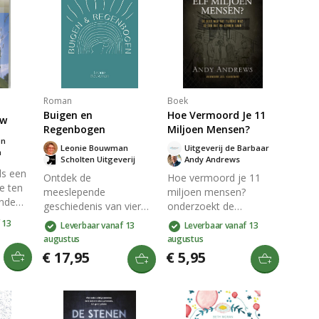
Roman
Boek
Buigen en
Hoe Vermoord Je 11
uw
Regenbogen
Miljoen Mensen?
on
Leonie Bouwman
Uitgeverij de Barbaar
m
Scholten Uitgeverij
Andy Andrews
ls een
Ontdek de
Hoe vermoord je 11
e ten
meeslepende
miljoen mensen?
ende
geschiedenis van vier
onderzoekt de
beden.
generaties vrouwen die
verraderlijke kracht van
 13
Leverbaar vanaf 13
Leverbaar vanaf 13
strijden tegen de
leugens in de
augustus
augustus
onzichtbare destructie
geschiedenis en
€ 17,95
€ 5,95
d,
in hun gezinnen. De
waarschuwing voor de
impact van de Tweede
moderne realiteit. Andy
p, en
Wereldoorlog en de
Andrews legt uit hoe
kracht van liefde en
misleiding leidde tot
fde van