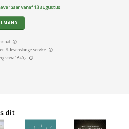
Leverbaar vanaf 13 augustus
ELMAND
ciaal
ren & levenslange service
ing vanaf €40,-
s dit