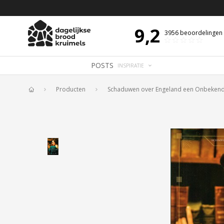
LTEKST VAN DE DAG MET OVERDENKING 📖
BIJBELTEKST VAN DE DAG ME
9,2
3956
beoordelingen
POSTS
INSPIRATIE
Producten
Schaduwen over Engeland een Onbeken
Home