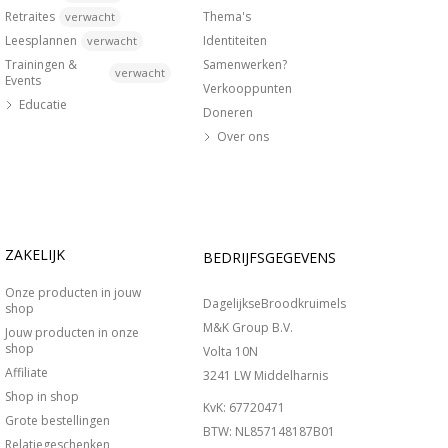
Retraites
Thema's
verwacht
Leesplannen
Identiteiten
verwacht
Trainingen &
Samenwerken?
verwacht
Events
Verkooppunten
Educatie
Doneren
Over ons
ZAKELIJK
BEDRIJFSGEGEVENS
Onze producten in jouw
DagelijkseBroodkruimels
shop
M&K Group B.V.
Jouw producten in onze
shop
Volta 10N
Affiliate
3241 LW Middelharnis
Shop in shop
KvK: 67720471
Grote bestellingen
BTW: NL857148187B01
Relatiegeschenken