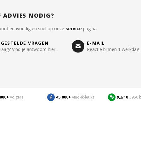
F ADVIES NODIG?
oord eenvoudig en snel op onze
service
pagina.
LGESTELDE VRAGEN
E-MAIL
raag? Vind je antwoord hier.
Reactie binnen 1 werkdag
.000+
volgers
45.000+
vind-ik-leuks
9,2/10
3956 