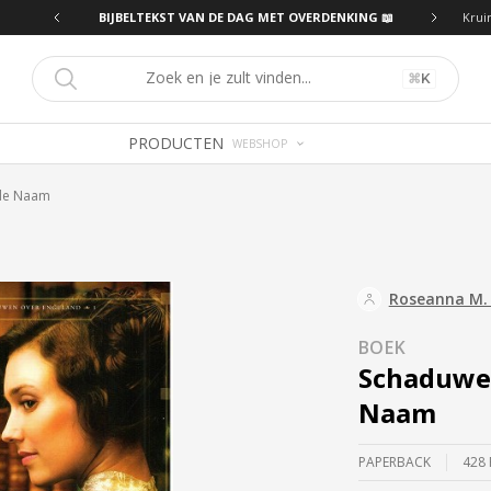
T OVERDENKING 📖
BIJBELTEKST VAN DE DAG MET OVERDENKING 📖
Krui
⌘
K
PRODUCTEN
WEBSHOP
de Naam
Roseanna M.
BOEK
Schaduwe
Naam
PAPERBACK
428 