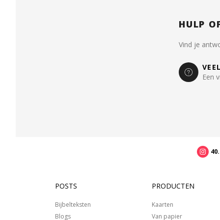
HULP O
Vind je antw
VEE
Een v
40
POSTS
PRODUCTEN
Bijbelteksten
Kaarten
Blogs
Van papier