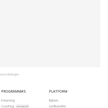
beoordelingen
PROGRAMMA’S
PLATFORM
E-learning
Bijbels
Coaching
Liedbundels
verwacht