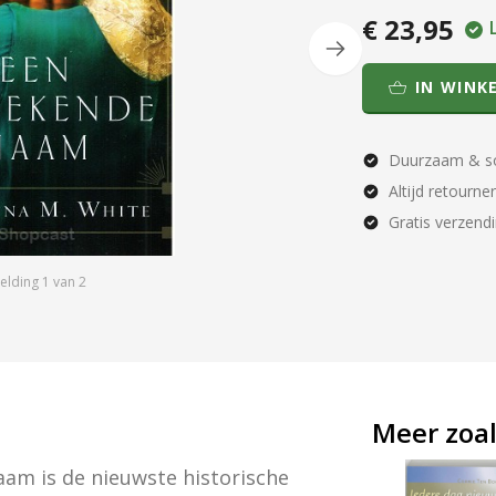
€ 23,95
IN WINK
Duurzaam & so
Altijd retourne
Gratis verzend
elding
1
van
2
Meer zoal
m is de nieuwste historische 