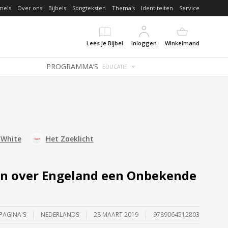
mels
Over ons
Bijbels
Songteksten
Thema's
Identiteiten
Service
Lees je Bijbel
Inloggen
Winkelmand
PROGRAMMA’S
EDUCATIE
 White
Het Zoeklicht
n over Engeland een Onbekende
PAGINA'S
NEDERLANDS
28 MAART 2019
9789064512803