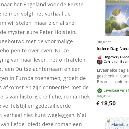
aar het Engeland voor de Eerste 
eheimen volgt het verhaal de 
wil stelen, maar zich al snel 
 de mysterieuze Peter Holstein. 
opgebouwd met de voormalige 
Biografie
Iedere Dag Nie
holpen te overleven. Nu ze 
Uitgeverij Gide
ing van haar leven: het ontrafelen 
Corrie ten Boo
et een Duitse achternaam en een 
Ervaar elke dag a
geschenk in Corri
gen in Europa toenemen, groeit de 
Boom's inspirer
 afkomst en zijn connecties met de 
meditaties en ge
Leverbaar vanaf
Ontdek haar
ers van historische fictie, romantiek 
augustus
onverzettelijke
€ 18,50
vertrouwen in Go
ertelstijl en gedetailleerde 
zelfs in een
t verhaal niet kunt wegleggen. Met 
concentratiekam
lees hoe zij de
t van liefde, biedt deze roman een 
overwinnende lie