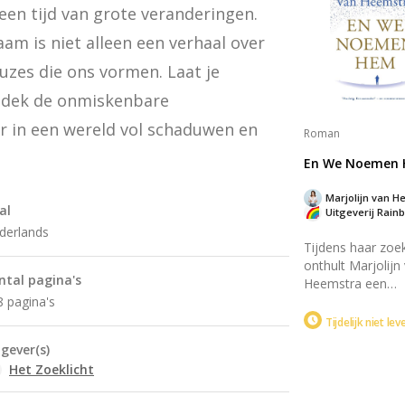
een tijd van grote veranderingen. 
Jezus Christus
verspreidde. Een
 is niet alleen een verhaal over 
van kracht en wij
voor je dagelijkse
uzes die ons vormen. Laat je 
dek de onmiskenbare 
 in een wereld vol schaduwen en 
Roman
En We Noemen
Marjolijn van H
al
Uitgeverij Rain
derlands
Tijdens haar zoe
onthult Marjolijn
ntal pagina's
Heemstra een
familiegeheim ov
8 pagina's
mysterieuze oom
Tijdelijk niet le
'bommenneef'. W
tgever(s)
een held of een
Het Zoeklicht
misdadiger? Het 
combineert