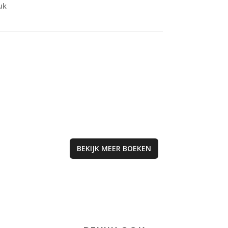
geschiedenis, fam
uk
erfgoed en perso
reflectie, wat je
meeneemt in de
intrigerende were
verleden en waar
BEKIJK MEER
BOEKEN