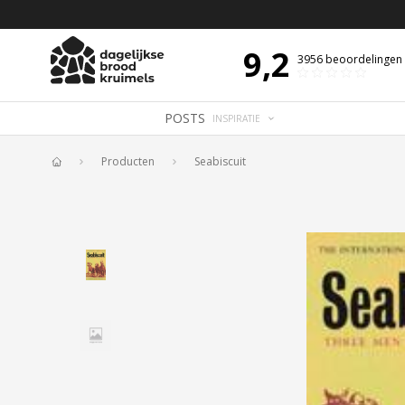
 DE DAG MET OVERDENKING 📖
BIJBELTEKST VAN DE DAG MET OVERDENK
9,2
3956
beoordelingen
POSTS
INSPIRATIE
Producten
Seabiscuit
Home