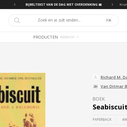
ING 📖
BIJBELTEKST VAN DE DAG MET OVERDENKING 📖
Krui
⌘
K
PRODUCTEN
WEBSHOP
Richard M. D
Van Ditmar 
BOEK
Seabiscui
PAPERBACK
49