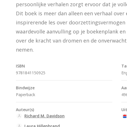
persoonlijke verhalen zorgt ervoor dat je voll
Dit boek is meer dan alleen een verhaal over e
inspirerende les over doorzettingsvermogen e
waardevolle aanvulling op je boekenplank en 
over de kracht van dromen en de onverwachte
nemen.
ISBN
Ta
9781841150925
En
Bindwijze
Aa
Paperback
49
Auteur(s)
Ui
Richard M. Davidson
Laura Hillenbrand