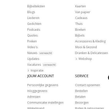
Bijbelteksten
Kaarten
Blogs
Van papier
Liederen
Cadeaus
Gedichten
Thuis
Podcasts
Boeken
Quotes
Bijbels
Preken
Accessoires & Kleding
Video's
Mooi & Gezond
Nieuws
Dranken & Delicatessen
verwacht
Updates
Webshop
Vacatures
verwacht
Inspiratie
JOUW ACCOUNT
SERVICE
Persoonlijke gegevens
Contact opnemen
Inloggegevens
Bestellen
Adressen
Betalen
Communicatie instellingen
Bezorgen
Winkelmand
Ruilen & retourneren