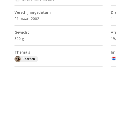
Verschijningsdatum
Dr
01 maart 2002
1
Gewicht
Af
360 g
19
Thema's
Im
Paarden