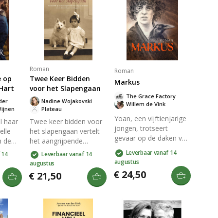
Roman
Roman
e op
Twee Keer Bidden
Markus
Hart
voor het Slapengaan
The Grace Factory
der
Nadine Wojakovski
Willem de Vink
Wijnen
Plateau
Yoan, een vijftienjarige
l haar
Twee keer bidden voor
jongen, trotseert
elle
het slapengaan vertelt
gevaar op de daken van
n de
het aangrijpende
Jeruzalem en raakt
ton
verhaal van een jong
Leverbaar vanaf 14
 14
Leverbaar vanaf 14
verwikkeld in het verzet
 moet
Joods gezin in
augustus
augustus
tegen Romeinen. Hij
Amsterdam tijdens de
€ 24,50
€ 21,50
ervaart discriminatie,
 om
oorlog, dat gedwongen
radicalisering en liefde.
gen.
gescheiden onderduikt.
Als ooggetuige van
cGrath
In de chaos van de
Jezus' arrestatie, moet
oorlogsjaren blijven
hij zijn ware zelf vinden.