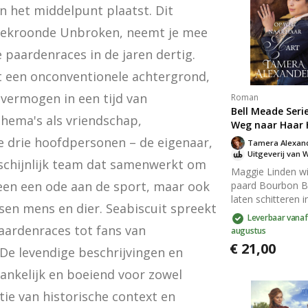
 het middelpunt plaatst. Dit 
 bekroonde Unbroken, neemt je mee 
paardenraces in de jaren dertig. 
 een onconventionele achtergrond, 
ermogen in een tijd van 
Roman
Bell Meade Seri
ema's als vriendschap, 
Weg naar Haar 
 drie hoofdpersonen – de eigenaar, 
Tamera Alexan
Uitgeverij van 
schijnlijk team dat samenwerkt om 
Maggie Linden wi
leen een ode aan de sport, maar ook 
paard Bourbon B
laten schitteren i
sen mens en dier. Seabiscuit spreekt 
prestigieuze Pey
Leverbaar vanaf
Stakes, maar ze
aardenraces tot fans van 
augustus
trouwen met een
€ 21,00
e levendige beschrijvingen en 
onbekende man
deze kans te krij
nkelijk en boeiend voor zowel 
Terwijl Cullen M
ie van historische context en 
worstelt met zijn