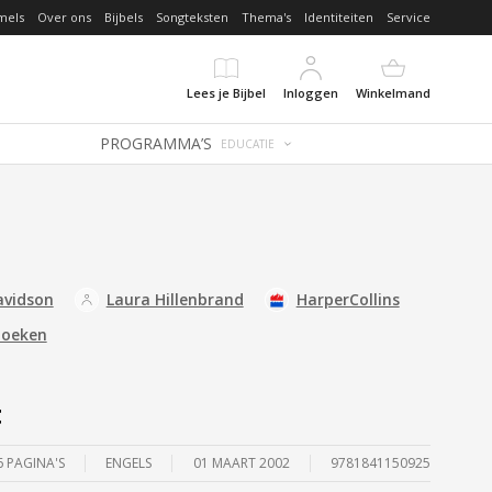
mels
Over ons
Bijbels
Songteksten
Thema's
Identiteiten
Service
Lees je Bijbel
Inloggen
Winkelmand
PROGRAMMA’S
EDUCATIE
avidson
Laura Hillenbrand
HarperCollins
Boeken
t
6 PAGINA'S
ENGELS
01 MAART 2002
9781841150925