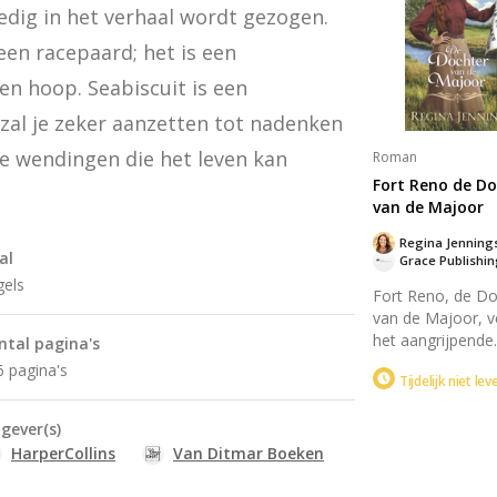
verleden, vormen
edig in het verhaal wordt gezogen. 
keuzes samen m
Maggie's dromen
en racepaard; het is een 
spannend verhaal
n hoop. Seabiscuit is een 
passie, ambitie e
onverwachte lief
zal je zeker aanzetten tot nadenken 
 wendingen die het leven kan 
Roman
Fort Reno de Do
van de Majoor
Regina Jenning
al
Grace Publishi
gels
Fort Reno, de Do
van de Majoor, ve
het aangrijpende
ntal pagina's
verhaal van een 
6 pagina's
Tijdelijk niet le
vrouw die opgroe
midden van de
uitdagingen en
tgever(s)
geheimen van ee
HarperCollins
Van Ditmar Boeken
militair leven. Ter
haar identiteit zo