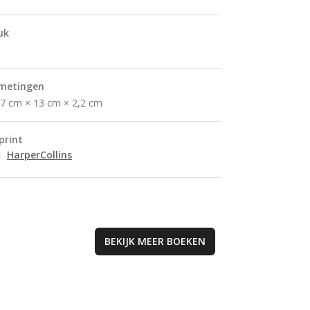
worstelt met haa
verleden, ontvou
uk
een meeslepend
verhaallijn vol e
en spanning. Per
voor liefhebbers
metingen
historische fictie
,7 cm × 13 cm × 2,2 cm
coming-of-age
verhalen.
print
HarperCollins
BEKIJK MEER
BOEKEN