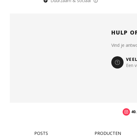
Duurzaam & sociaal
HULP O
Vind je antw
VEE
Een v
40
POSTS
PRODUCTEN