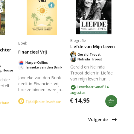
 zijn
Cilla en Edmund vol
Een meeslepend
et
onzekerheid over hun
verhaal voor jong en
 een
kinderen. Na de
oud over volwassen
 vol
bevrijding proberen ze
worden en liefde.
n
hun gezin te herenigen
de.
in een wereld vol vragen
en hoop.
Biografie
Boek
Liefde van Mijn Leven
chter
Financieel Vrij
Gerald Troost
Nelinda Troost
HarperCollins
s
Gerald en Nelinda
Janneke van den Brink
ng House
Troost delen in Liefde
Janneke van den Brink
van mijn leven hun
chter
deelt in Financieel vrij
diepste inzichten over
rtelt
Leverbaar vanaf 14
hoe ze binnen twee jaar
relaties en liefde.
augustus
financieel onafhankelijk
Ontdek de rol van
jonge
€ 14,95
werd na haar ontslag.
Tijdelijk niet leverbaar
geloof in hun duurzame
verbaar
it te
Dit boek biedt inzichten
relatie en leer van hun
in het veranderen van je
ervaringen en
Volgende
moneymindset,
uitdagingen. Inclusief
n
investeringsstrategieën
interviews met andere
wijl ze
en grip krijgen op je
koppels, biedt deze gids
ekt en