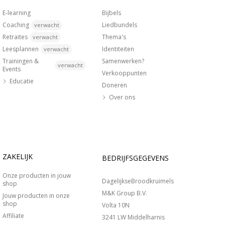
E-learning
Bijbels
Coaching
Liedbundels
verwacht
Retraites
Thema's
verwacht
Leesplannen
Identiteiten
verwacht
Trainingen &
Samenwerken?
verwacht
Events
Verkooppunten
Educatie
Doneren
Over ons
ZAKELIJK
BEDRIJFSGEGEVENS
Onze producten in jouw
DagelijkseBroodkruimels
shop
M&K Group B.V.
Jouw producten in onze
shop
Volta 10N
Affiliate
3241 LW Middelharnis