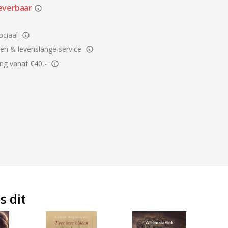
everbaar
ciaal
ren & levenslange service
ing vanaf €40,-
s dit