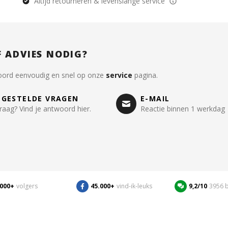
Altijd retourneren & levenslange service
F ADVIES NODIG?
oord eenvoudig en snel op onze
service
pagina.
LGESTELDE VRAGEN
E-MAIL
raag? Vind je antwoord hier.
Reactie binnen 1 werkdag
.000+
volgers
45.000+
vind-ik-leuks
9,2/10
3956 