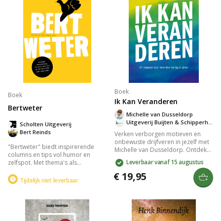
Boek
Boek
Ik Kan Veranderen
Bertweter
Michelle van Dusseldorp
Uitgeverij Buijten & Schipperheijn
Scholten Uitgeverij
Bert Reinds
Verken verborgen motieven en
onbewuste drijfveren in jezelf met
"Bertweter" biedt inspirerende
Michelle van Dusseldorp. Ontdek
columns en tips vol humor en
hoe zelfinzicht en christelijke
Leverbaar vanaf 15 augustus
zelfspot. Met thema's als
principes leiden tot innerlijke
vaderschap, authenticiteit en
genezing en geestelijke
€ 19,95
uitdagingen, brengt het boek een
Tijdelijk niet leverbaar
volwassenheid. Dit praktische boek
glimlach, ontroering en motivatie.
in elf stappen biedt levenslange
Perfect voor als je even niet meer
waarde voor wie zich innerlijk
weet wat te doen, en een steun in
vastgelopen voelt.
je dagelijkse leven.