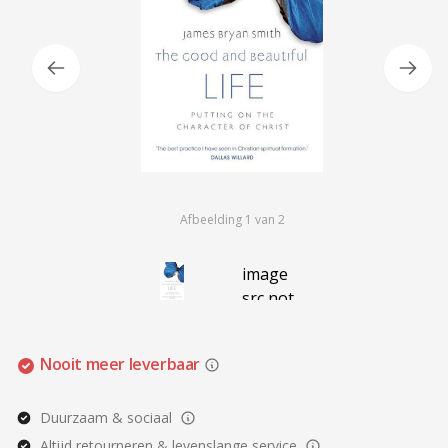
Afbeelding
1
van
2
image
src not
defined
Nooit meer leverbaar
Duurzaam & sociaal
Altijd retourneren & levenslange service