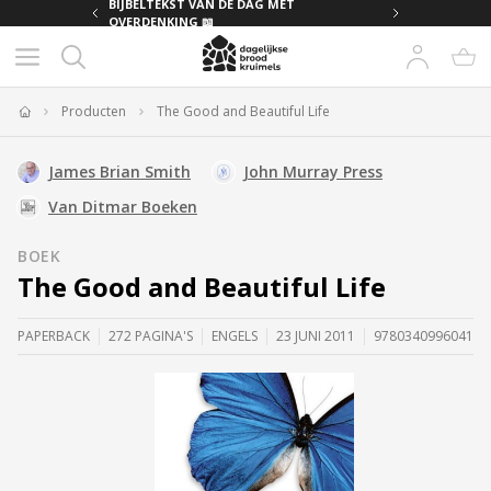
MET
BIJBELTEKST VAN DE DAG MET
OVERDENKING 📖
Producten
The Good and Beautiful Life
Home
James Brian Smith
John Murray Press
Van Ditmar Boeken
BOEK
The Good and Beautiful Life
PAPERBACK
272 PAGINA'S
ENGELS
23 JUNI 2011
9780340996041
im