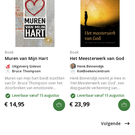
Boek
Boek
Muren van Mijn Hart
Het Meesterwerk van God
Uitgeverij Gideon
Henk Binnendijk
Bruce Thompson
KokBoekencentrum
Muren van mijn hart biedt inzichten
Henk Binnendijk neemt je mee in
van Dr. Bruce Thompson over het
'Het Meesterwerk van God', een
doorbreken van emotionele
diepgaande verkenning van
barrières voor persoonlijke groei.
Openbaring. Deze fascinerende
Leverbaar vanaf 15 augustus
Leverbaar vanaf 15 augustus
Gebaseerd op bijbelse principes,
reis onthult Gods ultieme plan,
helpt dit wereldwijde bestseller je
verweven met thema's als geloof
€ 14,95
€ 23,99
te herstellen van relationele en
en geschiedenis. Laat je inspireren
geestelijke schade. Geschreven
door het onovertroffen
door een ervaren arts en
meesterwerk waarin de grootsheid
counselor, ideaal voor wie
van het universum en het evangelie
Volgende
emotionele vrijheid zoekt.
samenkomen.