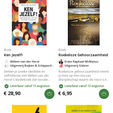
Boek
Boek
Ken Jezelf!
Roekeloze Gehoorzaamheid
Willem van der Horst
Erwin Raphael McManus
Uitgeverij Buijten & Schipperheijn
Uitgeverij Gideon
Verken je unieke identiteit en
Roekeloze gehoorzaamheid neemt
zelfreflectie met Willem van der
je mee op een reis van
Horst's studieboek dat sociale
discipleschap waarin de risico's en
wetenschap, filosofie en theologie
beloningen van gehoorzaamheid
Leverbaar vanaf 15 augustus
Leverbaar vanaf 15 augustus
combineert. Ontdek de rol van
aan Jezus worden verkend. Met
medemensen, vrijheid,
inspirerende verhalen en
€ 28,90
€ 6,95
verantwoordelijkheid en je ziel in
praktische inzichten biedt het een
het christelijk mensbeeld. Perfect
unieke kijk op geloof en roeping,
voor christenen die hun dagelijks
perfect voor iedereen die
leven willen verdiepen.
diepgang zoekt in hun spirituele
leven.