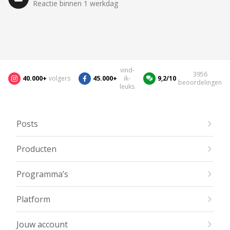
Reactie binnen 1 werkdag
vind-
3956
40.000+
volgers
45.000+
ik-
9,2/10
beoordelingen
leuks
Posts
Producten
Programma’s
Platform
Jouw account