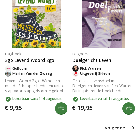
Dagboek
Dagboek
2go Levend Woord 2go
Doelgericht Leven
GoBoom
Rick Warren
Marian Van der Zwaag
Uitgeverij Gideon
Levend Woord 2go - Wandelen
Ontdek je levensdoel met
met de Schepper biedt een unieke
Doelgericht leven van Rick Warren.
stap-voor-stap gids om je geloof
Dit inspirerende boek biedt
te verdiepen en een intieme relatie
antwoorden op fundamentele
Leverbaar vanaf 14 augustus
Leverbaar vanaf 14 augustus
met God op te bouwen. Dit boek
vragen en helpt je een doelgericht
nodigt je uit om dagelijks te
leven te leiden. Leer je visie vinden,
€ 9,95
€ 19,95
wandelen in Zijn aanwezigheid,
echte vriendschappen opbouwen
met praktische inzichten en
en werken met je unieke kwaliteiten
geestelijke inspiratie. Verrijk je
voor Gods plan. Een
geestelijke leven en ervaar de
transformerende 42-daagse reis.
Volgende
vreugde van het samen zijn met de
Schepper.