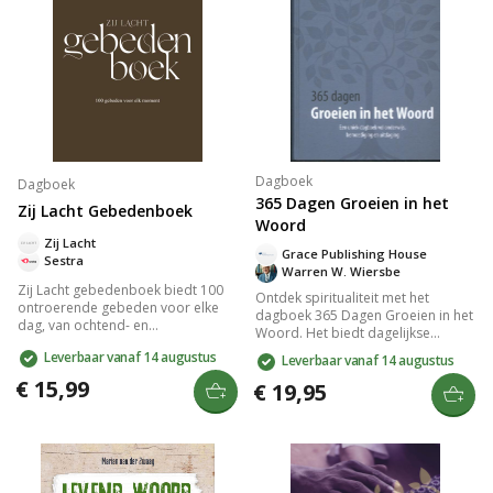
persoonlijke groei en verbinding
met God.
Dagboek
Dagboek
365 Dagen Groeien in het
Zij Lacht Gebedenboek
Woord
Zij Lacht
Grace Publishing House
Sestra
Warren W. Wiersbe
Zij Lacht gebedenboek biedt 100
Ontdek spiritualiteit met het
ontroerende gebeden voor elke
dagboek 365 Dagen Groeien in het
dag, van ochtend- en
Woord. Het biedt dagelijkse
avondrituelen tot thema's als
Bijbeloverdenkingen, bemoediging
Leverbaar vanaf 14 augustus
Leverbaar vanaf 14 augustus
onrust, verdriet en perfectionisme.
en uitdaging voor een heel jaar.
Het compacte formaat van 12 x 15
€ 15,99
Met thematische, inspirerende
€ 19,95
cm maakt het perfect voor
teksten van Dr. Warren W. Wiersbe,
onderweg. Laat je inspireren door
stimuleert dit unieke boek tot
gebeden die de kern van het
persoonlijke en geestelijke groei.
dagelijks leven raken en je
spiritueel voeden.