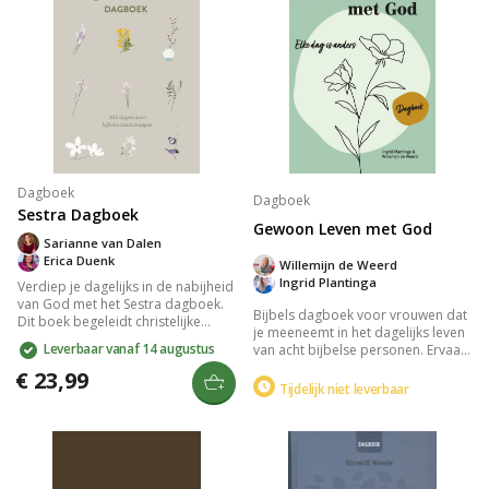
Dagboek
Dagboek
Sestra Dagboek
Gewoon Leven met God
Sarianne van Dalen
Erica Duenk
Willemijn de Weerd
Ingrid Plantinga
Verdiep je dagelijks in de nabijheid
van God met het Sestra dagboek.
Bijbels dagboek voor vrouwen dat
Dit boek begeleidt christelijke
je meeneemt in het dagelijks leven
vrouwen door diverse
Leverbaar vanaf 14 augustus
van acht bijbelse personen. Ervaar
landschappen, met bijbelteksten
hun lachen, tranen, groei en
en inspirerende overdenkingen.
€ 23,99
worstelingen. Elke dag biedt een
Tijdelijk niet leverbaar
Sluit elke week af met praktische
unieke benadering met
toepassingen en gebeden,
bijbelstudie, meditatie, rituelen en
geschreven door diverse auteurs.
columns. Ook geschikt voor
Perfect voor vrouwen die midden
groepsgesprekken. Een
in het leven staan.
inspirerende gids voor