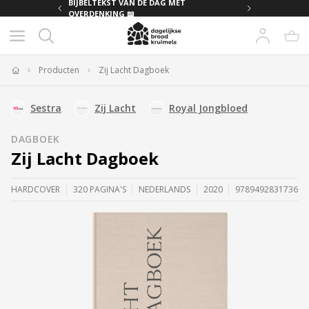
MET
BIJBELTEKST VAN DE DAG MET
OVERDENKING 📖
Producten
Zij Lacht Dagboek
Home
Sestra
Zij Lacht
Royal Jongbloed
DAGBOEK
Zij Lacht Dagboek
HARDCOVER
320 PAGINA'S
NEDERLANDS
2020
9789492831736