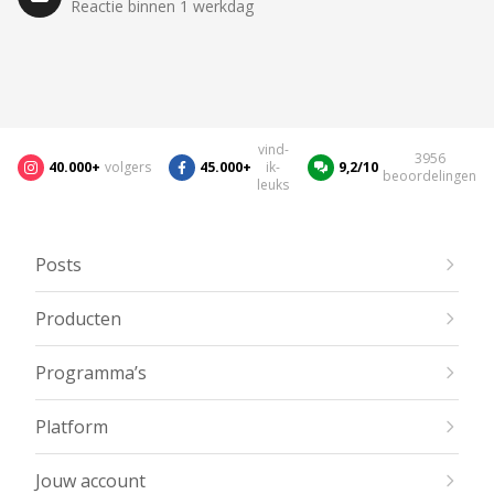
Reactie binnen 1 werkdag
vind-
3956
40.000+
volgers
45.000+
ik-
9,2/10
beoordelingen
leuks
Posts
Producten
Programma’s
Platform
Jouw account