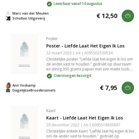
herinterpreteert. Brandende Vragen biedt een fris
Leverbaar vanaf 14 augustus
perspectief op eeuwige kwelling en moedigt aan
tot reflectie en dialoog over de hel, passend voor
Marc van der Meulen
€ 12,50
een tijd waarin dit gesprek zo nodig is.
Scholten Uitgeverij
Poster
Poster - Liefde Laat Het Eigen Ik Los
22 maart 2023 | A4 | 6095502539534
Christelijke poster "Liefde laat het eigen ik los om
de ander vast te houden." gedrukt op duurzaam
en stevig 350 grams papier met een matte look.
Het papierformaat van de poster is A4 (29,7 cm ×
Overmorgen bezorgd
21 cm × 0,1 cm). De poster wordt plat verzonden
in een op maat gemaakte verpakking die extra
Ann Voskamp
€ 7,95
bescherming geeft. Als de poster toch
DagelijkseBroodkruimels
beschadigd raakt tijdens de verzending sturen wij
kosteloos een nieuwe naar je op. Op de
achterkant van de poster staat het logo van
DagelijkseBroodkruimels en een kleine
Kaart
streepjescode. De achterkant is verder volledig
Kaart - Liefde Laat Het Eigen Ik Los
blanco. Tip: Het papier van de poster is stevig
genoeg om deze zonder hulpmiddel tegen een
29 december 2022 | A6 | 6095518835897
wand of ander voorwerp te laten staan. De
Christelijke enkele kaart "Liefde laat hij eigen ik los
poster wordt dan ook los geleverd, dus zonder
om de ander vast te houden." gedrukt op
eventueel afgebeelde klemborden en hangers.