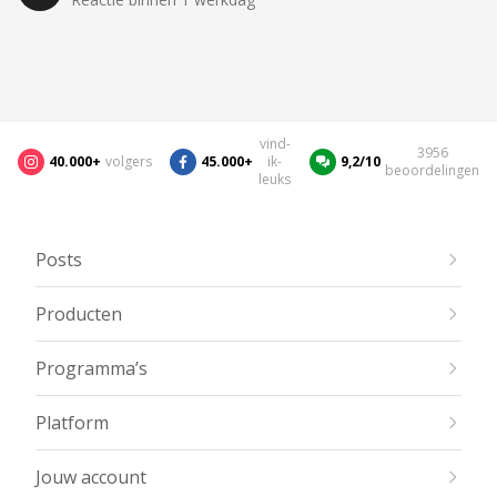
vind-
3956
40.000+
volgers
45.000+
ik-
9,2/10
beoordelingen
leuks
Posts
Producten
Programma’s
Platform
Jouw account