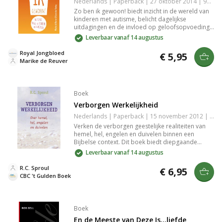
Nederlands | Paperback | 27 oktober 2014 | 96 pagina's | 9789033800689
Zo ben ik gewoon! biedt inzicht in de wereld van
kinderen met autisme, belicht dagelijkse
uitdagingen en de invloed op geloofsopvoeding.
Praktische tips voor ouders, leerkrachten en
Leverbaar vanaf 14 augustus
anderen helpen bij begrip en begeleiding, met
toegankelijke praktijkvoorbeelden en beknopte
Royal Jongbloed
€ 5,95
theorie. Perfect voor wie kinderen met autisme
Marike de Reuver
beter wil begrijpen.
Boek
Verborgen Werkelijkheid
Nederlands | Paperback | 15 november 2012 | Basisbijbel | 9789033633287
Verken de verborgen geestelijke realiteiten van
hemel, hel, engelen en duivelen binnen een
Bijbelse context. Dit boek biedt diepgaande
inzichten in de invloed van deze spirituele
Leverbaar vanaf 14 augustus
krachten op ons dagelijks leven en behandelt de
actuele discussie over de hel in het licht van de
R.C. Sproul
€ 6,95
Bijbelse boodschap.
CBC 't Gulden Boek
Boek
En de Meeste van Deze Is...liefde