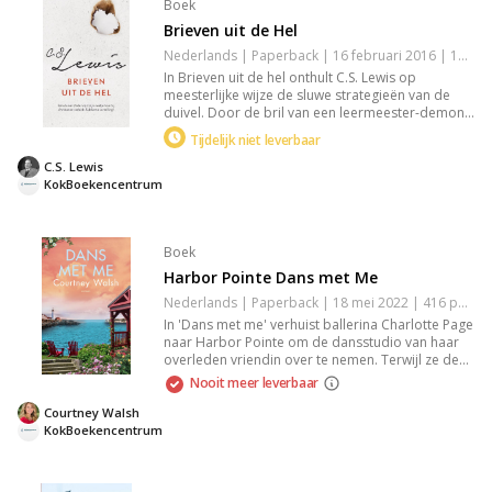
Boek
Brieven uit de Hel
Nederlands | Paperback | 16 februari 2016 | 176 pagina's | Basisbijbel | 9789043526579
In Brieven uit de hel onthult C.S. Lewis op
meesterlijke wijze de sluwe strategieën van de
duivel. Door de bril van een leermeester-demon
biedt hij een diepgaand en tijdloos inzicht in de
Tijdelijk niet leverbaar
worstelingen van een christelijk leven, terwijl hij
zowel vermaakt als bemoedigt. Een essentiële
C.S. Lewis
klassieker voor elke geloofsreiziger.
KokBoekencentrum
Boek
Harbor Pointe Dans met Me
Nederlands | Paperback | 18 mei 2022 | 416 pagina's | 9789029732505
In 'Dans met me' verhuist ballerina Charlotte Page
naar Harbor Pointe om de dansstudio van haar
overleden vriendin over te nemen. Terwijl ze de
droom van haar vriendin voortzet, ontmoet ze
Nooit meer leverbaar
Cole, die door een gebroken hart niet meer in
liefde gelooft. Kan Charlotte zijn hart openen in
Courtney Walsh
deze meeslepende roman over verlies en nieuwe
KokBoekencentrum
kansen?