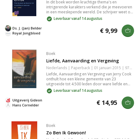
In dit boek worden krachtige thema's en
intrigerende karakters verkend die je meevoeren
in een meeslepende wereld. De schrijver weet op
een unieke manier emoties en gedachten weer te
Leverbaar vanaf 14 augustus
geven, waardoor je je kunt verplaatsen in de
ervaringen van de personages. Een must-read
Ds. J. (Jan) Belder
€ 9,99
voor liefhebbers van diepgaande verhalen en
Royal Jongbloed
spannende plotwendingen die je blijven
verrassen.
Boek
Liefde, Aanvaarding en Vergeving
Nederlands | Paperback | 01 januari 2015 | 9789060672150
Liefde, Aanvaarding en Vergeving van Jerry Cook
onthult hoe een kleine gemeente van 23
uitgroeide tot 4.500 leden door ware liefde en
vergeving te schenken. Dit inspirerende
Leverbaar vanaf 14 augustus
internationale bestsellerboek motiveert
christenen wereldwijd om hun geloof met
Uitgeverij Gideon
€ 14,95
praktische liefde tot leven te brengen in hun
Hans Cornelder
gemeenschappen.
Boek
Zo Ben Ik Gewoon!