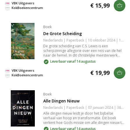
thema's begrijpelijk, ideaal voor iedereen die
VBK Uitgevers
€ 15,99
meer wil weten over de eeuwigheid.
KokBoekencentrum
Boek
De Grote Scheiding
Nederlands | Paperback | 10 oktober 2024 | 128 pagina's | 9789043541855
De grote scheiding van C.S. Lewis is een
scherpzinnige allegorie over een reis van de hel
naar de hemel. In dit christelijke meesterwerk
maakt een groep inwoners van de hel een
Leverbaar vanaf 14 augustus
uitstapje naar de hemel, maar niemand wil er
blijven. Dit verhaal biedt een diep filosofisch
VBK Uitgevers
€ 19,99
inzicht in de kloof tussen goed en kwaad.
KokBoekencentrum
Boek
Alle Dingen Nieuw
Nederlands | Paperback | 07 januari 2024 | 384 pagina's | 9789083303420
Alle dingen nieuw leidt je door het bijbelse
verhaal van hoop en transformatie. Dit boek
verkent hoe Gods missie om alle dingen nieuw te
maken ons inspireert om een actieve rol te spelen
Leverbaar vanaf 14 augustus