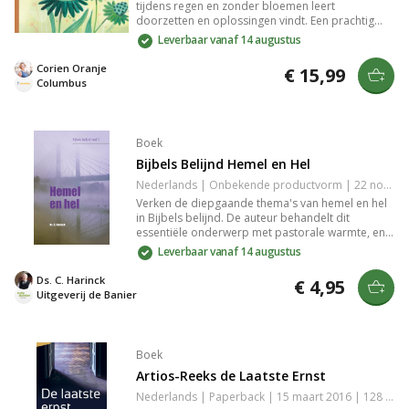
tijdens regen en zonder bloemen leert
ook om thuis in je interieur te zetten. Het papier is
doorzetten en oplossingen vindt. Een prachtig
stevig genoeg om de kaarten zonder
prentenboek vol kleurrijke illustraties van Marieke
Leverbaar vanaf 14 augustus
hulpmiddelen tegen een wand of ander voorwerp
ten Berge, perfect voor peuters en kleuters die
te laten staan. Toch iets leuks kopen om kaarten
leren en plezier beleven aan het helpen van
Corien Oranje
€ 15,99
mee neer te zetten of op te hangen? Bekijk dan
anderen.
Columbus
onze [klemborden](/producten/klemborden) en
[kaartenhouders](/producten/hangers-en-
houders).
Boek
Bijbels Belijnd Hemel en Hel
Nederlands | Onbekende productvorm | 22 november 2017 | 160 pagina's | Basisbijbel | 9789402904826
Verken de diepgaande thema's van hemel en hel
in Bijbels belijnd. De auteur behandelt dit
essentiële onderwerp met pastorale warmte, en
baseert zich voornamelijk op Bijbelse teksten om
Leverbaar vanaf 14 augustus
duidelijkheid te verschaffen over de reis die ieder
mens maakt naar het hiernamaals. Geschikt voor
Ds. C. Harinck
€ 4,95
wie inzicht zoekt in christelijke eschatologie.
Uitgeverij de Banier
Boek
Artios-Reeks de Laatste Ernst
Nederlands | Paperback | 15 maart 2016 | 128 pagina's | 9789088971266