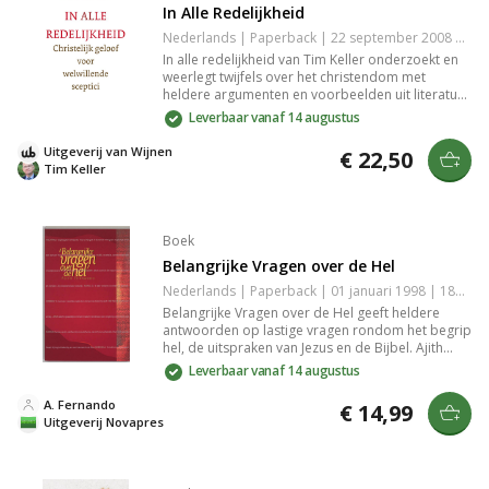
In Alle Redelijkheid
Nederlands | Paperback | 22 september 2008 | 304 pagina's | 9789051943382
In alle redelijkheid van Tim Keller onderzoekt en
weerlegt twijfels over het christendom met
heldere argumenten en voorbeelden uit literatuur
en popcultuur. Dit boek biedt intellectueel
Leverbaar vanaf 14 augustus
bevredigende antwoorden op vragen over
geloof, lijden en de waarheid, en is een boeiende
Uitgeverij van Wijnen
€ 22,50
keuze voor sceptische lezers.
Tim Keller
Boek
Belangrijke Vragen over de Hel
Nederlands | Paperback | 01 januari 1998 | 185 pagina's | 9789063181031
Belangrijke Vragen over de Hel geeft heldere
antwoorden op lastige vragen rondom het begrip
hel, de uitspraken van Jezus en de Bijbel. Ajith
Fernando belicht het onderwerp eerlijk en
Leverbaar vanaf 14 augustus
benadrukt Gods liefde, speciaal voor christenen
en geïnteresseerden in geloofsvragen.
A. Fernando
€ 14,99
Uitgeverij Novapres