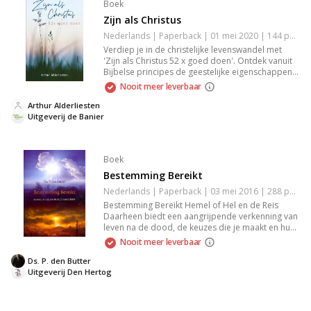
Boek
Zijn als Christus
Nederlands | Paperback | 01 mei 2020 | 144 pagina's | 9789087183400
Verdiep je in de christelijke levenswandel met
'Zijn als Christus 52 x goed doen'. Ontdek vanuit
Bijbelse principes de geestelijke eigenschappen,
karaktervorming en het denken en handelen.
Nooit meer leverbaar
Geïnspireerd door zaligsprekingen, deugden,
geboden en barmhartigheid, biedt dit boek
Arthur Alderliesten
inzichten voor het dagelijks leven.
Uitgeverij de Banier
Boek
Bestemming Bereikt
Nederlands | Paperback | 03 mei 2016 | 288 pagina's | 9789033127496
Bestemming Bereikt Hemel of Hel en de Reis
Daarheen biedt een aangrijpende verkenning van
leven na de dood, de keuzes die je maakt en hun
gevolgen. Het boek leidt je door indringende
Nooit meer leverbaar
verhalen en inzichten over spirituele ontwikkeling,
zonden en de weg naar vergeving. Een krachtig
Ds. P. den Butter
verhaal dat aanzet tot reflectie over jouw eigen
Uitgeverij Den Hertog
levenspad en bestemming.