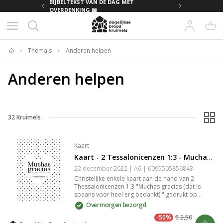
MET
BIJBELTEKST VAN DE DAG MET
OVERDENKING 📖
Thema's
Anderen helpen
Home
Anderen helpen
32
Kruimels
Kaart
Kaart - 2 Tessalonicenzen 1:3 - Muchas gracias (Dat is Spaans Voor Heel Erg Bedankt)
22 december 2022 | A6 | 6095505856843
Christelijke enkele kaart aan de hand van 2
Thessalonicenzen 1:3 "Muchas gracias (dat is
spaans voor heel erg bedankt)." gedrukt op
duurzaam en stevig 300 grams papier met een
Overmorgen bezorgd
matte look. Op de goed beschrijfbare achterkant
-50%
€ 2,50
van de kaart staat het logo van