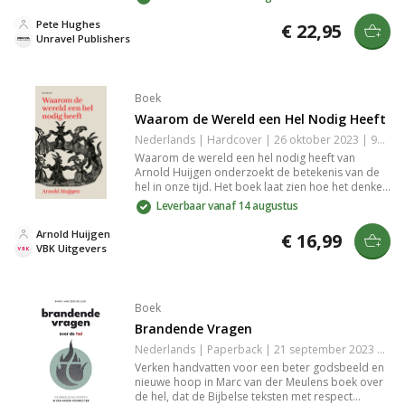
in het herstellen van de samenleving. Ervaar hoe
de principes van Gods koninkrijk elke laag van de
Pete Hughes
€ 22,95
samenleving kunnen veranderen.
Unravel Publishers
Boek
Waarom de Wereld een Hel Nodig Heeft
Nederlands | Hardcover | 26 oktober 2023 | 96 pagina's | 9789043540346
Waarom de wereld een hel nodig heeft van
Arnold Huijgen onderzoekt de betekenis van de
hel in onze tijd. Het boek laat zien hoe het denken
over hel, kwaad en vergeving bijdraagt aan
Leverbaar vanaf 14 augustus
begrip van liefde, existentiële dreiging en het
goede leven vanuit bijbelse en christelijke
Arnold Huijgen
€ 16,99
tradities.
VBK Uitgevers
Boek
Brandende Vragen
Nederlands | Paperback | 21 september 2023 | 64 pagina's | Basisbijbel | 9789083355009
Verken handvatten voor een beter godsbeeld en
nieuwe hoop in Marc van der Meulens boek over
de hel, dat de Bijbelse teksten met respect