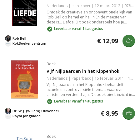
Nederlands | Hardcover | 12 maart 2012 | 9789043510226
Ontdek de creatieve en onconventionele kijk van
Rob Bell op hemel en hel in En de meeste van
deze is... Liefde. Dit boek onderzoekt hoe je
beeld van God je visie op redding en hel
Leverbaar vanaf 14 augustus
beïnvloedt, en presenteert een vernieuwende
visie die afwijkt van het traditionele geloof in een
Rob Bell
€ 12,99
eeuwige straf.
KokBoekencentrum
Boek
Vijf Nijlpaarden in het Kippenhok
Nederlands | Paperback | 15 februari 2011 | 136 pagina's | 9789063536190
Vijf Nijlpaarden in het Kippenhok behandelt
actuele en controversiële thema's waarover
christenen verdeeld zijn. Dit boek biedt inzicht in
de verschillende standpunten binnen de
Leverbaar vanaf 14 augustus
gemeenschap en verkent de uitdagingen van
geloofsidentiteit in een snel veranderende
Dr. W.J. (Willem) Ouweneel
€ 8,95
wereld. Het biedt een waardevolle reflectie voor
Royal Jongbloed
iedereen die de dynamiek van hedendaagse
religieuze discussies wil begrijpen.
Boek