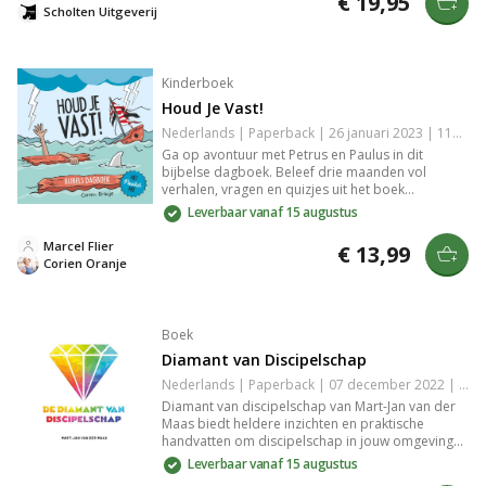
€ 19,95
persoonlijke groei en groepdiscussies.
Scholten Uitgeverij
Kinderboek
Houd Je Vast!
Nederlands | Paperback | 26 januari 2023 | 112 pagina's | 9789033834561
Ga op avontuur met Petrus en Paulus in dit
bijbelse dagboek. Beleef drie maanden vol
verhalen, vragen en quizjes uit het boek
Handelingen. Ideaal voor persoonlijke momenten
Leverbaar vanaf 15 augustus
of samenzijn, biedt deze uitgave een unieke kijk
op de avontuurlijke en gevaarlijke reizen van
Marcel Flier
€ 13,99
Jezus' vrienden. Lach terwijl je nadenkt.
Corien Oranje
Boek
Diamant van Discipelschap
Nederlands | Paperback | 07 december 2022 | 108 pagina's | 9789059992306
Diamant van discipelschap van Mart-Jan van der
Maas biedt heldere inzichten en praktische
handvatten om discipelschap in jouw omgeving
concreet vorm te geven. Dit gemakkelijk te
Leverbaar vanaf 15 augustus
begrijpen boek begeleidt je bij het toepassen van