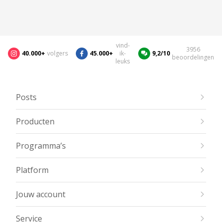
vind-
3956
40.000+
volgers
45.000+
ik-
9,2/10
beoordelingen
leuks
Posts
Producten
Programma’s
Platform
Jouw account
Service