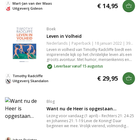
tijdloze principes, ondersteund door aanvullende
Mart-Jan van der Maas
€ 14,95
online artikelen en case-studies.
Uitgeverij Gideon
Boek
Leven in Volheid
Nederlands | Paperback | 18 januari 2022 | 392 pagina's | 9789493220102
Leven in volheid van Timothy Radcliffe biedt een
inspirerende kijk op het christelijke leven als een
groots avontuur. Met humor, mensenkennis en
liefde voor taal verkent Radcliffe, samen met
Leverbaar vanaf 15 augustus
bondgenoten als schrijvers en filmmakers, de
schoonheid en complexiteit van het menselijk
Timothy Radcliffe
€ 29,95
bestaan. Een uitnodiging om ja te zeggen tegen
Uitgeverij Skandalon
het leven.
Blog
Want nu de Heer is opgestaan…
Lezing voor vandaag (1 april) – Rechters 21: 24-25
en Johannes 21: 1-19 Leve de Koning! Daar
beginnen we mee. Vrolijk vierend, volmondig
belijdend, vrijmoedig verhalend. Want de Heer is
waarlijk opgestaan. Zo is het vandaag! Maar hoe
Johan Duijster