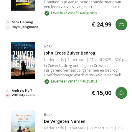
Dominee" zijn aangrijpende transformatie van
een leven vol verslaving en criminaliteit naar dat
van een toegewijde christen. Met rauwe
Leverbaar vanaf 14 augustus
eerlijkheid behandelt hij thema's als herstel,
vergeving en de kracht van liefde. Dit krachtige
Mick Fleming
€ 24,99
verhaal inspireert en levert inzichten op voor
Royal Jongbloed
iedereen die zoekt naar hoop in moeilijke tijden.
Boek
John Cross Zuiver Bedrog
Nederlands | Paperback | 03 april 2025 | 320 pagina's | 9789029738026
In Zuiver bedrog onthult John Cross een
intrigerend verhaal vol geheimen en bedrog.
Hoofdpersonage wordt verwikkeld in een web
van leugens dat zijn leven verandert. Het verhaal
Leverbaar vanaf 14 augustus
verkent thema's van vertrouwen, verraad en de
schimmige grenzen tussen waarheid en fantasie.
Andrew Huff
€ 15,00
Lees dit meeslepende boek voor een
VBK Uitgevers
onvergetelijke leeservaring vol spanning.
Boek
De Vergeten Namen
Nederlands | Paperback | 27 maart 2025 | 352 pagina's | 9789029738194