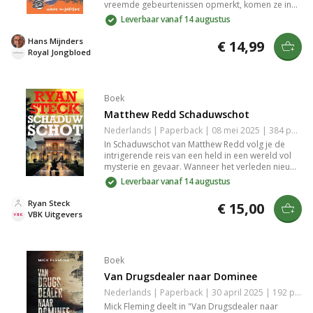
vreemde gebeurtenissen opmerkt, komen ze in
een spannend avontuur terecht vol puzzels en
Leverbaar vanaf 14 augustus
geheimen. Samen ontrafelen ze het verleden en
het gevaar dat hen omringt. Een meeslepende
Hans Mijnders
€ 14,99
jeugdroman die vriendschap, moed en avontuur
Royal Jongbloed
benadrukt. Perfect voor fans van mysterie en
spanning.
Boek
Matthew Redd Schaduwschot
Nederlands | Paperback | 08 mei 2025 | 384 pagina's | 9789029737340
In Schaduwschot van Matthew Redd volg je de
intrigerende reis van een held in een wereld vol
mysterie en gevaar. Wanneer het verleden nieuwe
bedreigingen meebrengt, moet hij de strijd
Leverbaar vanaf 14 augustus
aangaan met schaduwen van oude vijanden. Deze
spannende thriller biedt een meeslepende mix
Ryan Steck
€ 15,00
van avontuur, wraak en onverwoestbare
VBK Uitgevers
vriendschap. Een must-read voor liefhebbers van
actie en mysterie.
Boek
Van Drugsdealer naar Dominee
Nederlands | Paperback | 30 april 2025 | 192 pagina's | 9789033804717
Mick Fleming deelt in "Van Drugsdealer naar