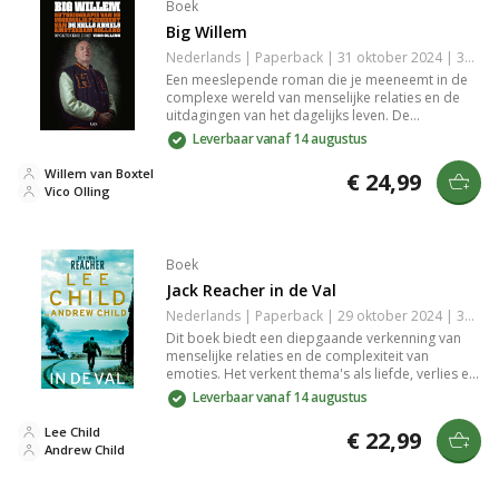
Boek
Big Willem
Nederlands | Paperback | 31 oktober 2024 | 384 pagina's | 9789062222827
Een meeslepende roman die je meeneemt in de
complexe wereld van menselijke relaties en de
uitdagingen van het dagelijks leven. De
personages zijn diepgaand en authentiek,
Leverbaar vanaf 14 augustus
waardoor je je gemakkelijk met hen kunt
identificeren. Dit verhaal biedt een unieke kijk op
Willem van Boxtel
€ 24,99
thema's als liefde, verlies en de zoektocht naar
Vico Olling
betekenis, en laat je nadenken over je eigen leven.
Perfect voor liefhebbers van emotionele en
realistische fictie.
Boek
Jack Reacher in de Val
Nederlands | Paperback | 29 oktober 2024 | 336 pagina's | 9789021049250
Dit boek biedt een diepgaande verkenning van
menselijke relaties en de complexiteit van
emoties. Het verkent thema's als liefde, verlies en
de zoektocht naar zingeving. Met meeslepende
Leverbaar vanaf 14 augustus
verhalen en aansprekende personages prikkelt
het je gedachten en gevoelens, terwijl het je
Lee Child
€ 22,99
uitnodigt om na te denken over je eigen
Andrew Child
ervaringen en connecties in het leven. Een must-
read voor iedereen die geïnteresseerd is in de
kracht van verhalen.