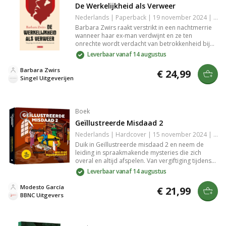
De Werkelijkheid als Verweer
Nederlands | Paperback | 19 november 2024 | 368 pagina's | 9789044550757
Barbara Zwirs raakt verstrikt in een nachtmerrie
wanneer haar ex-man verdwijnt en ze ten
onrechte wordt verdacht van betrokkenheid bij
terrorisme. Een persoonlijk en indringend verslag
Leverbaar vanaf 14 augustus
van hoe snel je leven kan veranderen door
wantrouwen en juridische procedures.
Barbara Zwirs
€ 24,99
Singel Uitgeverijen
Boek
Geïllustreerde Misdaad 2
Nederlands | Hardcover | 15 november 2024 | 224 pagina's | 9789045329208
Duik in Geïllustreerde misdaad 2 en neem de
leiding in spraakmakende mysteries die zich
overal en altijd afspelen. Van vergiftiging tijdens
een verkleedfeestje tot een moord op een
Leverbaar vanaf 14 augustus
ruimteschip, ieder raadsel vraagt om jouw
speurneus. Ontdek het verhaal door aanwijzingen
Modesto García
€ 21,99
te analyseren en de waarheid te onthullen.
BBNC Uitgevers