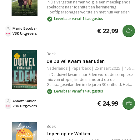
In De vergeten namen volg je een meeslepende
zoektocht naar identiteit en herinnering.
Hoofdpersonages worstelen met hun verleden en
de impact ervan op hun huidige leven.
Leverbaar vanaf 14 augustus
Schaduwachtige geheimen en verwikkelingen
brengen spanning en emotie, waardoor je
Mario Escobar
€ 22,99
geboeid blijft. Een indringend verhaal dat de
VBK Uitgevers
waarde van namen en verhalen belicht.
Boek
De Duivel Kwam naar Eden
Nederlands | Paperback | 25 maart 2025 | 456 pagina's | 9789023962861
In De duivel kwam naar Eden wordt de complexe
mix van utopie, liefde en moord op de
Galapagoseilanden in de jaren 30 onthuld. Het
verhaal verkent de duistere zijden van menselijke
Leverbaar vanaf 14 augustus
verlangens en de gevolgen van dromen in een
paradijselijke omgeving. Het boek biedt een
Abbott Kahler
€ 24,99
indringende blik op de strijd tussen idealisme en
VBK Uitgevers
realiteit.
Boek
Lopen op de Wolken