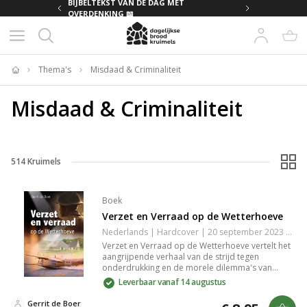
MET
BIJBELTEKST VAN DE DAG MET
OVERDENKING 📖
Thema's
Misdaad & Criminaliteit
Home
Misdaad & Criminaliteit
514
Kruimels
Boek
Verzet en Verraad op de Wetterhoeve
Nederlands | Hardcover | 20 september 2023 | 140 pagina's | 9789059524392
Verzet en Verraad op de Wetterhoeve vertelt het
aangrijpende verhaal van de strijd tegen
onderdrukking en de morele dilemma's van
verraad tijdens de Tweede Wereldoorlog. Het
Leverbaar vanaf 14 augustus
boek onthult de impact van keuzes op individuen
en gemeenschappen, en biedt een indringende
Gerrit de Boer