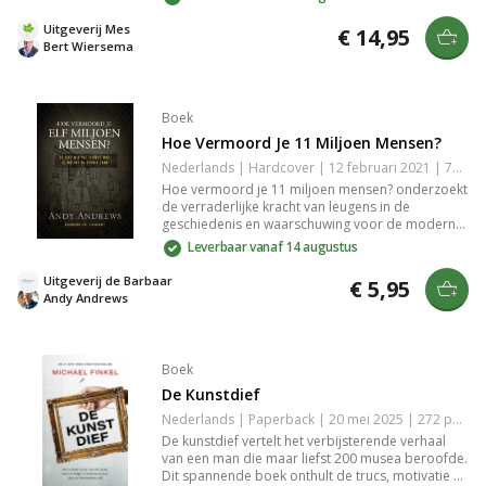
zoektocht naar het legendarische
samoeraizwaard, terwijl hij obstakels overwint en
Uitgeverij Mes
€ 14,95
geheimen ontrafelt. Ideaal voor liefhebbers van
Bert Wiersema
avontuur en mysterie.
Boek
Hoe Vermoord Je 11 Miljoen Mensen?
Nederlands | Hardcover | 12 februari 2021 | 72 pagina's | 9789059991798
Hoe vermoord je 11 miljoen mensen? onderzoekt
de verraderlijke kracht van leugens in de
geschiedenis en waarschuwing voor de moderne
realiteit. Andy Andrews legt uit hoe misleiding
Leverbaar vanaf 14 augustus
leidde tot tragedie in WO2 en daagt je uit na te
denken over vertrouwen in leiderschap vandaag
Uitgeverij de Barbaar
€ 5,95
de dag.
Andy Andrews
Boek
De Kunstdief
Nederlands | Paperback | 20 mei 2025 | 272 pagina's | 9789023962960
De kunstdief vertelt het verbijsterende verhaal
van een man die maar liefst 200 musea beroofde.
Dit spannende boek onthult de trucs, motivatie en