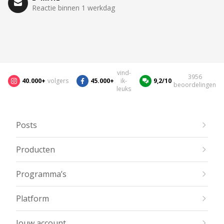
Reactie binnen 1 werkdag
vind-
3956
40.000+
volgers
45.000+
ik-
9,2/10
beoordelingen
leuks
Posts
Producten
Programma’s
Platform
Jouw account