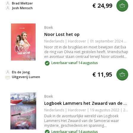
en Mensch de intriges en strategieën van deze
Brad Meltzer
€ 24,99
wereldleiders. Een must-read voor liefhebbers
Josh Mensch
van geschiedenis en politieke thrillers.
Boek
Noor Lost het op
Nederlands | Hardcover | 01 september 2024 | 138 pagina's | 9789083418698
Noor zit in de brugklas en moet bewijzen dat Eva
de ring van Olivia niet gestolen heeft. Vriendschap
en avontuur staan centraal terwijl Noor uitzoekt
waarom Olivia zo gemeen is. Een spannend
Leverbaar vanaf 14 augustus
verhaal over misverstanden, vertrouwen en hoe
de sfeer in de klas weer goed kan worden.
Els de Jong
€ 11,95
Uitgeverij Lumen
Boek
Logboek Lammers het Zwaard van de Samoerai
Nederlands | Hardcover | 19 augustus 2022 | 228 pagina's | 9789059524071
Duik in de avontuurlijke wereld van Logboek
Lammers Het Zwaard van de Samoerai waar
mysterie, geschiedenis en spanning
samenkomen. Volg de jonge Lammers op zijn
Leverbaar vanaf 14 augustus