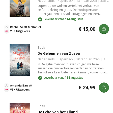
Nederlands | Paperback | 13 maart 2025 | 336 pagina's | 9789029738118
Lopen op de wolken vertelt het verhaal van
zelfontdekking en groei. De hoofdpersoon
ondergaat een reis vol uitdagingen en leert
veerkracht ontwikkelen te midden van
Leverbaar vanaf 14 augustus
tegenslagen. Met levensechte personages en
meeslepende verhaallijnen wordt de lezer
Rachel Scott McDaniel
€ 15,00
meegenomen in een inspirerende wereld. Een
VBK Uitgevers
aanrader voor iedereen die houdt van avontuur
en persoonlijke ontwikkeling.
Boek
De Geheimen van Zussen
Nederlands | Paperback | 20 februari 2025 | 400 pagina's | 9789029737975
In De geheimen van zussen volgen we twee
zussen die hun verborgen verleden ontrafelen.
Terwijl ze elkaar beter leren kennen, komen oude
wonden en geheimen naar voren. Deze
Leverbaar vanaf 14 augustus
meeslepende roman over familiebanden en de
zoektocht naar de waarheid houdt je ademloos in
Amanda Barratt
€ 24,99
zijn greep. Een verhaal van liefde, verraad en de
VBK Uitgevers
kracht van zusterlijke verbondenheid.
Boek
De Echo van het Eiland