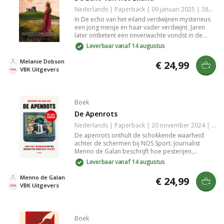
Nederlands | Paperback | 09 januari 2025 | 384 pagina's | 9789029737562
In De echo van het eiland verdwijnen mysterieus
een jong meisje en haar vader verdwijnt. Jaren
later ontketent een onverwachte vondst in de
ruïne van een kasteel een zoektocht naar de
Leverbaar vanaf 14 augustus
waarheid. Reis mee door heden en verleden in dit
intrigerende verhaal vol geheimen en
Melanie Dobson
€ 24,99
onverwachte wendingen.
VBK Uitgevers
Boek
De Apenrots
Nederlands | Paperback | 20 november 2024 | 272 pagina's | 9789021343754
De apenrots onthult de schokkende waarheid
achter de schermen bij NOS Sport. Journalist
Menno de Galan beschrijft hoe pesterijen,
seksisme en machtsspelletjes de cultuur jarenlang
Leverbaar vanaf 14 augustus
bepaalden en medewerkers in een giftige
werkomgeving terechtkwamen.
Menno de Galan
€ 24,99
VBK Uitgevers
Boek