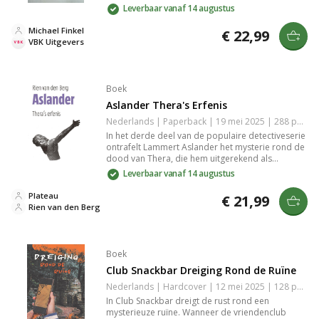
achtergronden van een meester-dief, die door
Leverbaar vanaf 14 augustus
zijn daden de kunstwereld op zijn kop zet. Met
een mix van intrige en psychologisch inzicht biedt
Michael Finkel
€ 22,99
het een fascinerende kijk op criminaliteit in de
VBK Uitgevers
kunstsector.
Boek
Aslander Thera's Erfenis
Nederlands | Paperback | 19 mei 2025 | 288 pagina's | 9789058040848
In het derde deel van de populaire detectiveserie
ontrafelt Lammert Aslander het mysterie rond de
dood van Thera, die hem uitgerekend als
executeur testamentair gekozen heeft. Ondanks
Leverbaar vanaf 14 augustus
de officiële verklaring van verdrinking, vermoedt
Aslander moord en duiken verborgen geheimen
Plateau
€ 21,99
op in het pittoreske Nijmegen.
Rien van den Berg
Boek
Club Snackbar Dreiging Rond de Ruïne
Nederlands | Hardcover | 12 mei 2025 | 128 pagina's | 9789085435969
In Club Snackbar dreigt de rust rond een
mysterieuze ruïne. Wanneer de vriendenclub