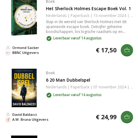
Boek
Het Sherlock Holmes Escape Boek Vol. 1
Nederlands | Paperback | 15 november 2024 | 128 pagina's | 9789045329550
Stap in de wereld van Sherlock Holmes met dit
spannende escape boek. Ontcijfer geheime
boodschappen, los logische raadsels op en
ontrafel Moriarty's mysterieuze val om te
Leverbaar vanaf 14 augustus
ontsnappen. Met duistere doolhoven en
verborgen aanwijzingen verken je Londen op een
Ormond Sacker
€ 17,50
meeslepende reis vol avonturen en puzzels.
BBNC Uitgevers
Boek
6 20 Man Dubbelspel
Nederlands | Paperback | 07 november 2024 | 496 pagina's | 9789400517943
Leverbaar vanaf 14 augustus
David Baldacci
€ 24,99
A.W. Bruna Uitgevers