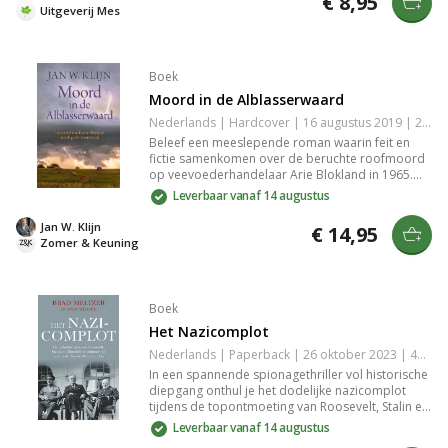
€ 8,95
kijk op moed, loyaliteit en de gevolgen van
Uitgeverij Mes
conflict. Een must-read voor liefhebbers van
historische fictie.
Boek
Moord in de Alblasserwaard
Nederlands | Hardcover | 16 augustus 2019 | 224 pagina's | 9789401916011
Beleef een meeslepende roman waarin feit en
fictie samenkomen over de beruchte roofmoord
op veevoederhandelaar Arie Blokland in 1965.
Ervaar het spanningsveld tussen dorpsroddels,
Leverbaar vanaf 14 augustus
een gewiekste dader, en onverwachte wendingen
in de Alblasserwaard. Ideaal voor liefhebbers van
Jan W. Klijn
€ 14,95
misdaadverhalen met historische elementen.
Zomer & Keuning
Boek
Het Nazicomplot
Nederlands | Paperback | 26 oktober 2023 | 432 pagina's | 9789029099097
In een spannende spionagethriller vol historische
diepgang onthul je het dodelijke nazicomplot
tijdens de topontmoeting van Roosevelt, Stalin en
Churchill in 1943. Met afluistertechnieken,
Leverbaar vanaf 14 augustus
codetaal en miscommunicatie schetsen Meltzer