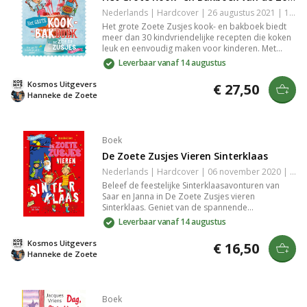
Nederlands | Hardcover | 26 augustus 2021 | 144 pagina's | 9789043922913
Het grote Zoete Zusjes kook- en bakboek biedt
meer dan 30 kindvriendelijke recepten die koken
leuk en eenvoudig maken voor kinderen. Met
stap-voor-stap foto's zorgen Saar en Janna van
Leverbaar vanaf 14 augustus
De Zoete Zusjes voor smakelijke hapjes,
drankjes, en maaltijden. Ideaal voor
Kosmos Uitgevers
€ 27,50
keukenprinsen en prinsessen die willen genieten
Hanneke de Zoete
van heerlijke creaties.
Boek
De Zoete Zusjes Vieren Sinterklaas
Nederlands | Hardcover | 06 november 2020 | 96 pagina's | 9789043922487
Beleef de feestelijke Sinterklaasavonturen van
Saar en Janna in De Zoete Zusjes vieren
Sinterklaas. Geniet van de spannende
pakjesavond en kleurrijke illustraties. Een vrolijk
Leverbaar vanaf 14 augustus
voorleesboek met pepernotenrecept, ideaal voor
kinderen vanaf 4 jaar. Een perfect cadeau voor
Kosmos Uitgevers
€ 16,50
kleine Sinterklaasfans!
Hanneke de Zoete
Boek