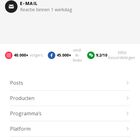
E-MAIL
Reactie binnen 1 werkdag
vind-
3956
40.000+
volgers
45.000+
ik-
9,2/10
beoordelingen
leuks
Posts
Producten
Programma’s
Platform