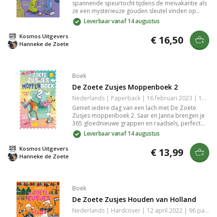
spannende speurtocht tijdens de meivakantie als
ze een mysterieuze gouden sleutel vinden op
zolder. Een hartverwarmend en avontuurlijk
Leverbaar vanaf 14 augustus
(voorlees)boek vol raadsels, prachtig
geïllustreerd door Iris Boter. Perfect voor
Kosmos Uitgevers
€ 16,50
nieuwsgierige kinderen die van avontuur en
Hanneke de Zoete
mysteries houden.
Boek
De Zoete Zusjes Moppenboek 2
Nederlands | Paperback | 16 februari 2023 | 144 pagina's | 9789043926430
Geniet iedere dag van een lach met De Zoete
Zusjes moppenboek 2. Saar en Janna brengen je
365 gloednieuwe grappen en raadsels, perfect
voor uren plezier. Met hilarische tekeningen van
Leverbaar vanaf 14 augustus
Iris Boter is dit boek hét cadeau voor kinderen
die van lachen houden, of het nu voor een
Kosmos Uitgevers
€ 13,99
verjaardag, diploma is of gewoon zomaar.
Hanneke de Zoete
Boek
De Zoete Zusjes Houden van Holland
Nederlands | Hardcover | 12 april 2022 | 96 pagina's | 9789043923378