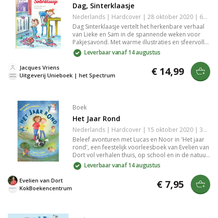
Dag, Sinterklaasje
Nederlands | Hardcover | 28 oktober 2020 | 64 pagina's | 9789000375325
Dag Sinterklaasje vertelt het herkenbare verhaal
van Lieke en Sam in de spannende weken voor
Pakjesavond. Met warme illustraties en sfeervolle
scènes beleef je samen met hen het aftellen naar
Leverbaar vanaf 14 augustus
het Sinterklaasfeest, schoen zetten en
sinterklaasliedjes zingen.
Jacques Vriens
€ 14,99
Uitgeverij Unieboek | het Spectrum
Boek
Het Jaar Rond
Nederlands | Hardcover | 15 oktober 2020 | 320 pagina's | 9789026623349
Beleef avonturen met Lucas en Noor in 'Het jaar
rond', een feestelijk voorleesboek van Evelien van
Dort vol verhalen thuis, op school en in de natuur.
Met alle feestdagen, vrolijke illustraties en
Leverbaar vanaf 14 augustus
gebeurtenissen zoals Noors nieuwe fiets en
schattige lammetjes. Het ideale boek voor een
Evelien van Dort
€ 7,95
jaar vol leesplezier.
KokBoekencentrum