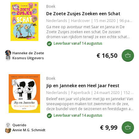
Boek
De Zoete Zusjes Zoeken een Schat
Nederlands | Hardcover | 15 mei 2020 | 96 pagina's | 9789043922173
Ga mee op avontuur met Saar en Janna in De
Zoete Zusjes zoeken een schat. De zussen
dromen van rijkdom terwijl ze een echte schat
proberen te vinden. Met prachtige illustraties en
Leverbaar vanaf 14 augustus
glitters op de omslag is dit boek het perfecte
cadeau voor kinderen die van spannende
Hanneke de Zoete
€ 16,50
verhalen houden. Ideaal voor jonge lezers.
Kosmos Uitgevers
Boek
Jip en Janneke een Heel Jaar Feest
Nederlands | Paperback | 24 maart 2020 | 152 pagina's | 9789045123806
Beleef een jaar vol plezier met Jip en Janneke! Van
sneeuwpoppen maken tot zwemmen in de zee,
deze bundel viert de seizoenen en feestdagen als
Pasen, Sinterklaas en Kerstmis. Met herkenbare
Leverbaar vanaf 14 augustus
zwart-wit illustraties van Fiep Westendorp, zijn
deze verhalen perfect voor jonge ontdekkers die
Querido
€ 9,99
elke dag als een feest willen beleven.
Annie M.G. Schmidt