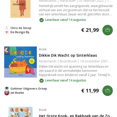
Nederlands | Hardcover | 01 februari 2022 | 176 pagina's | 9789403194707
Hemelrijk vertelt het aangrijpende, waargebeurde
verhaal van een zorgcentrum dat na het bezoek
van een sinterklaas zwaar wordt getroffen door
corona. Chris de Stoop verweeft persoonlijke
Leverbaar vanaf 14 augustus
ervaringen tot een indringend portret over
schuld, schaamte en menselijkheid.
Chris de Stoop
€ 21,99
De Bezige Bij
Boek
Dikkie Dik Wacht op Sinterklaas
Nederlands | Boardboek | 18 november 2021 | 12 pagina's | 9789025775650
Dikkie Dik wacht vol spanning op Sinterklaas en
zijn paard in dit vermakelijke kartonnen
flapjesboek voor kinderen vanaf 2 jaar. Terwijl hij
luistert naar geluiden op het dak, wordt hij telkens
Leverbaar vanaf 14 augustus
slaperig. Ideaal prentenboek voor peuters, met
interactieve flappen die nieuwsgierigheid
Gottmer Uitgevers Groep
€ 11,99
prikkelen. Perfect voor de feestdagen.
Jet Boeke
Boek
Het Grote Kook- en Bakboek van de Zoete Zusjes