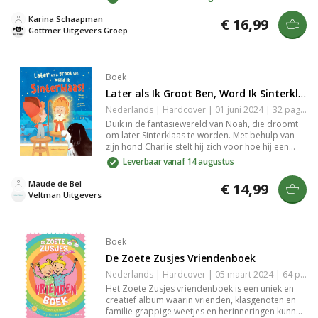
prentenboek voor kinderen vanaf 4 jaar, perfect
voor de feestdagen, boordevol gezelligheid en
Karina Schaapman
€ 16,99
avontuur.
Gottmer Uitgevers Groep
Boek
Later als Ik Groot Ben, Word Ik Sinterklaas!
Nederlands | Hardcover | 01 juni 2024 | 32 pagina's | 9789048322329
Duik in de fantasiewereld van Noah, die droomt
om later Sinterklaas te worden. Met behulp van
zijn hond Charlie stelt hij zich voor hoe hij een
mijter, mantel en zak vol speculaas verzamelt. Een
Leverbaar vanaf 14 augustus
inspirerend verhaal dat creativiteit en
verbeeldingskracht stimuleert voor kleine
Maude de Bel
€ 14,99
Sinterklaas-fans.
Veltman Uitgevers
Boek
De Zoete Zusjes Vriendenboek
Nederlands | Hardcover | 05 maart 2024 | 64 pagina's | 9789043932462
Het Zoete Zusjes vriendenboek is een uniek en
creatief album waarin vrienden, klasgenoten en
familie grappige weetjes en herinneringen kunnen