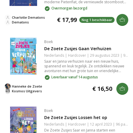
moderne Pietenflat, de vernieuwde stoomboot
en de Hulppieten-training. Met prachtige prenten
Overmorgen bezorgd
en verhalen biedt dit boek een hedendaagse kijk
op de wereld van Sinterklaas, compleet met
Charlotte Dematons
€ 17,99
Nog 1 beschikbaar
speelse details zoals de kat Witje.
Dematons
Boek
De Zoete Zusjes Gaan Verhuizen
Nederlands | Hardcover | 29 augustus 2023 | 96 pagina's | 9789043928281
Saar en Janna verhuizen naar een nieuw huis,
spannend en leuk tegelijk. Ze ontdekken nieuwe
avonturen met hun grote tuin en vriendelijke
buren, inclusief ondeugende buurjongens
Leverbaar vanaf 14 augustus
waarmee ze een coole boomhut bouwen. Perfect
voorleesboek voor kinderen vanaf 4 jaar, kleurrijk
Hanneke de Zoete
€ 16,50
geïllustreerd en met glitter op de kaft.
Kosmos Uitgevers
Boek
De Zoete Zusjes Lossen het op
Nederlands | Hardcover | 12 april 2023 | 96 pagina's | 9789043926546
De Zoete Zusjes Saar en Janna starten een