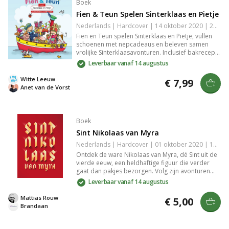
Boek
Fien & Teun Spelen Sinterklaas en Pietje
Nederlands | Hardcover | 14 oktober 2020 | 24 pagina's | 9789492901705
Fien en Teun spelen Sinterklaas en Pietje, vullen
schoenen met nepcadeaus en beleven samen
vrolijke Sinterklaasavonturen. Inclusief bakrecept
voor speculaas, knutselideeën en een gezellige
Leverbaar vanaf 14 augustus
Sinterklaasmedley. Ideaal als schoencadeautje
voor jonge kinderen.
Witte Leeuw
€ 7,99
Anet van de Vorst
Boek
Sint Nikolaas van Myra
Nederlands | Hardcover | 01 oktober 2020 | 128 pagina's | 9789460050466
Ontdek de ware Nikolaas van Myra, dé Sint uit de
vierde eeuw, een heldhaftige figuur die verder
gaat dan pakjes bezorgen. Volg zijn avonturen
waarin hij met gevaar voor eigen leven wonderen
Leverbaar vanaf 14 augustus
verricht om anderen te helpen. Laat je verrassen
door een nieuwe kijk op Sinterklaas die meer is
Mattias Rouw
€ 5,00
dan alleen een kindervriend.
Brandaan