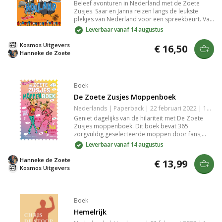
Beleef avonturen in Nederland met de Zoete
Zusjes. Saar en Janna reizen langs de leukste
plekjes van Nederland voor een spreekbeurt. Van
fierljeppen tot achtbanen, dit boek met illustraties
Leverbaar vanaf 14 augustus
van Iris Boter is een feest om voor te lezen of zelf
te lezen. Perfect cadeau voor nieuwsgierige
Kosmos Uitgevers
€ 16,50
kinderen!
Hanneke de Zoete
Boek
De Zoete Zusjes Moppenboek
Nederlands | Paperback | 22 februari 2022 | 144 pagina's | 9789043923309
Geniet dagelijks van de hilariteit met De Zoete
Zusjes moppenboek. Dit boek bevat 365
zorgvuldig geselecteerde moppen door fans,
vergezeld van grappige illustraties. Ideaal voor
Leverbaar vanaf 14 augustus
kinderen die dol zijn op lachen. Bekroond met
een Gouden Boek, het perfecte cadeau voor elke
Hanneke de Zoete
€ 13,99
vrolijke gelegenheid.
Kosmos Uitgevers
Boek
Hemelrijk