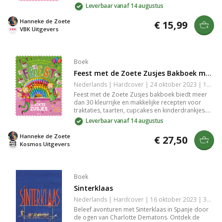
delen. Met kleurplaten, meerkeuzevragen en
Leverbaar vanaf 14 augustus
ruimte voor foto's is het een persoonlijk en
kleurrijk document van waardevolle momenten.
Hanneke de Zoete
€ 15,99
Perfect als cadeau voor speciale gelegenheden.
VBK Uitgevers
Boek
Feest met de Zoete Zusjes Bakboek met Meer dan 30 Recepten
Nederlands | Hardcover | 24 oktober 2023 | 144 pagina's | 9789043928311
Feest met de Zoete Zusjes bakboek biedt meer
dan 30 kleurrijke en makkelijke recepten voor
traktaties, taarten, cupcakes en kinderdrankjes.
Met stap-voor-stap foto's zorgen Saar en Janna
Leverbaar vanaf 14 augustus
voor plezier in de keuken. Ideaal als cadeau voor
kinderen die graag bakken voor elke feestelijke
Hanneke de Zoete
€ 27,50
gelegenheid.
Kosmos Uitgevers
Boek
Sinterklaas
Nederlands | Hardcover | 16 oktober 2023 | 36 pagina's | 9789083340777
Beleef avonturen met Sinterklaas in Spanje door
de ogen van Charlotte Dematons. Ontdek de