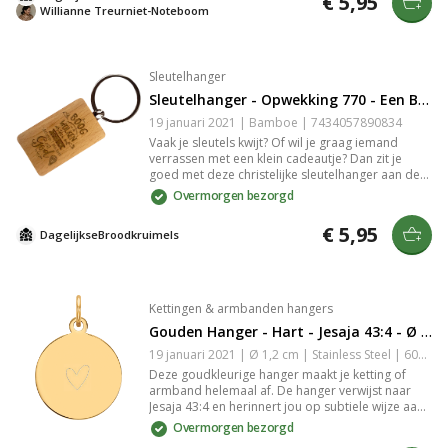
€ 5,95
is slijtvast en zeer gedetailleerd.
Willianne Treurniet-Noteboom
Sleutelhanger
Sleutelhanger - Opwekking 770 - Een Boog in de Wolken
19 januari 2021 | Bamboe | 7434057890834
Vaak je sleutels kwijt? Of wil je graag iemand
verrassen met een klein cadeautje? Dan zit je
goed met deze christelijke sleutelhanger aan de
hand van Opwekking 770 met de tekst: "Een boog
Overmorgen bezorgd
in de wolken als teken van trouw, staat boven mijn
leven, zegt: Ik ben bij jou!". De sleutelhanger is
€ 5,95
DagelijkseBroodkruimels
gemaakt van bamboe. De gravure in het bamboe
is slijtvast en zeer gedetailleerd.
Kettingen & armbanden hangers
Gouden Hanger - Hart - Jesaja 43:4 - Ø 12 mm
19 januari 2021 | Ø 1,2 cm | Stainless Steel | 6013904214248
Deze goudkleurige hanger maakt je ketting of
armband helemaal af. De hanger verwijst naar
Jesaja 43:4 en herinnert jou op subtiele wijze aan
de mooie en krachtige beloften van God die Hij
Overmorgen bezorgd
geeft middels zijn Woord. Deze christelijkehanger