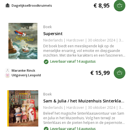
is gemaakt van stainless Steel en heeft een
€ 8,95
DagelijkseBroodkruimels
diameter van ø 1,2 cm. Stainless steel is kleurvast
en allergie-proof. De christelijke hanger wordt
geleverd op een kaartje met daarop een tekst
met daarop een tekst aan de hand van Jesaja
43:4: "Jij bent zo kostbaar in mijn ogen, zo
Boek
waardevol, en ik houd zo veel van je.". De hanger
Supersint
is hierdoor niet alleen een sieraad, maar ook een
manier om deze waarheid overal mee te dragen.
Nederlands | Hardcover | 30 oktober 2024 | 32 pagina's | 9789025888039
Waar je ook gaat. Tip: Doe je de hanger cadeau?
Dit boek biedt een meeslepende kijk op de
Geef hem dan wat extra luxe mee door hem te
menselijke ervaring, vol emotie en diepgaande
geven in een [sieraden doosje]
inzichten. Met sterke karakters en een fascinerend
(/producten/sieradendoosjes).
verhaal neemt het je mee op een reis van
Leverbaar vanaf 14 augustus
zelfontdekking en groei. Een must-read voor
iedereen die houdt van krachtige verhalen die
Maranke Rinck
€ 15,99
aanzetten tot reflectie en begrip. Perfect voor
Uitgeverij Leopold
liefhebbers van literatuur die de diepte van het
leven willen verkennen.
Boek
Sam & Julia / het Muizenhuis Sinterklaas
Nederlands | Hardcover | 30 oktober 2024 | 32 pagina's | 9789025780463
Beleef het magische Sinterklaasavontuur van Sam
en Julia in het Muizenhuis. Volg hen terwijl ze
Sinterklaas en de pieten helpen in de pepernoten-
en chocoladeletterfabriek. Een sfeervol
Leverbaar vanaf 14 augustus