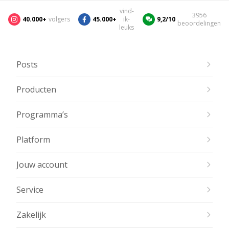
vind-
3956
40.000+
volgers
45.000+
ik-
9,2/10
beoordelingen
leuks
Posts
Producten
Programma’s
Platform
Jouw account
Service
Zakelijk