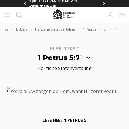
MET
BIJBELTEKST VAN DE DAG MET
OVERDENKING 📖
Bijbels
Herziene Statenvertaling
1 Petrus
5
7
Home
BIJBELTEKST
1 Petrus 5:7
14
Herziene Statenvertaling
14
7
Werp al uw zorgen op Hem, want Hij zorgt voor u.
LEES HEEL
1 PETRUS 5