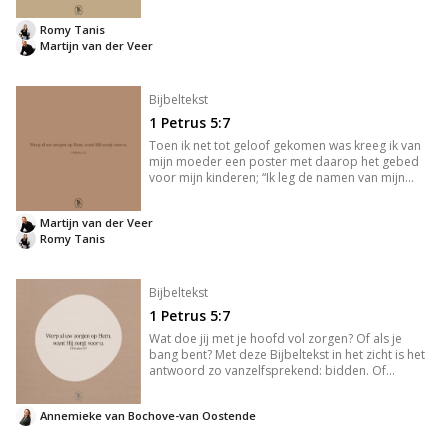
vanaf. Vaak wordt zij weggezet als de persoon die
het allemaal niet snapte, terwijl haar zus, Maria,
Romy Tanis
precies zag wat be
Martijn van der Veer
Bijbeltekst
1 Petrus 5:7
Toen ik net tot geloof gekomen was kreeg ik van
mijn moeder een poster met daarop het gebed
voor mijn kinderen; “Ik leg de namen van mijn
kinderen in Uw handen, Graveer Gij ze daarin met
onuitwisbaar schrift..” Ik vond het maar een
Martijn van der Veer
oubollig gedicht en h
Romy Tanis
Bijbeltekst
1 Petrus 5:7
Wat doe jij met je hoofd vol zorgen? Of als je
bang bent? Met deze Bijbeltekst in het zicht is het
antwoord zo vanzelfsprekend: bidden. Of
misschien leg jij ook wel je gebedspunten in de
gebedsapp van de kerk. Maar even eerlijk, als jij je
Annemieke van Bochove-van Oostende
gebedspunt d