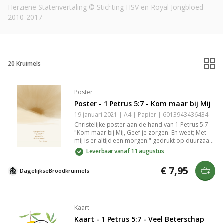
Herziene Statenvertaling © Stichting HSV en Royal Jongbloed
2010-2017
20
Kruimels
Poster
Poster - 1 Petrus 5:7 - Kom maar bij Mij
19 januari 2021 | A4 | Papier | 6013943436434
Christelijke poster aan de hand van 1 Petrus 5:7
"Kom maar bij Mij, Geef je zorgen. En weet; Met
mij is er altijd een morgen." gedrukt op duurzaam
en stevig 350 grams papier met een matte look.
Leverbaar vanaf 11 augustus
Het papierformaat van de poster is A4 (29,7 cm ×
21 cm × 0,1 cm). De poster wordt plat verzonden
€ 7,95
DagelijkseBroodkruimels
in een op maat gemaakte verpakking die extra
bescherming geeft. Als de poster toch
beschadigd raakt tijdens de verzending sturen wij
kosteloos een nieuwe naar je op. Op de
achterkant van de poster staat het logo van
Kaart
DagelijkseBroodkruimels en een kleine
Kaart - 1 Petrus 5:7 - Veel Beterschap
streepjescode. De achterkant is verder volledig