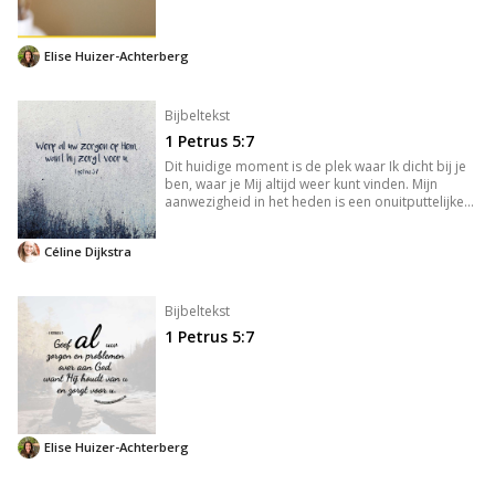
Elise Huizer-Achterberg
Bijbeltekst
1 Petrus 5:7
Dit huidige moment is de plek waar Ik dicht bij je
ben, waar je Mij altijd weer kunt vinden. Mijn
aanwezigheid in het heden is een onuitputtelijke
bron van vreugde – een voortdurend feest! Ik leer
je om je altijd in Mij te verblijden. Dat is een keuze
Céline Dijkstra
die
Bijbeltekst
1 Petrus 5:7
Elise Huizer-Achterberg