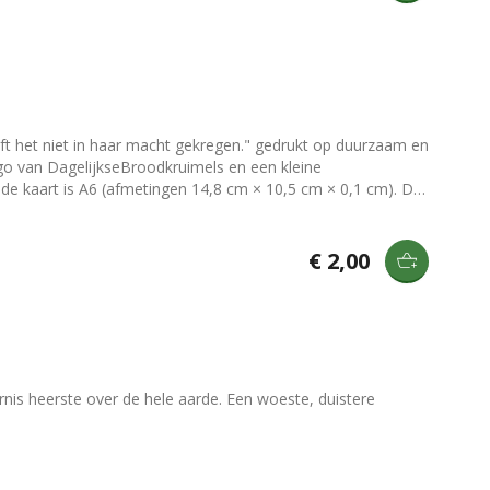
heeft het niet in haar macht gekregen." gedrukt op duurzaam en
an een gegomde strip die nat gemaakt moet worden om de
 te zetten of op te hangen? Bekijk dan onze [klemborden]
€ 2,00
rnis heerste over de hele aarde. Een woeste, duistere