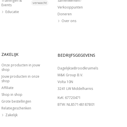
Trainingen &
Samenwerken?
verwacht
Events
Verkooppunten
Educatie
Doneren
Over ons
ZAKELIJK
BEDRIJFSGEGEVENS
Onze producten in jouw
DagelijkseBroodkruimels
shop
M&K Group B.V.
Jouw producten in onze
shop
Volta 10N
Affiliate
3241 LW Middelharnis
Shop in shop
KvK: 67720471
Grote bestellingen
BTW: NL857148187B01
Relatiegeschenken
Zakelijk