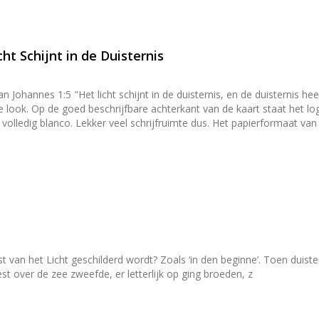
cht Schijnt in de Duisternis
an Johannes 1:5 "Het licht schijnt in de duisternis, en de duisternis 
dkruimels en een kleine
uimte dus. Het papierformaat van de kaart is A6 (afmetingen 14,8 cm × 10,5 cm × 0,1 cm). De
e geribbelde kraft envelop met puntklep. De puntklep is voorzien v
voorwerp te laten staan. Toch iets leuks kopen om kaarten mee neer
ouders](/producten/hangers-en-houders).
t van het Licht geschilderd wordt? Zoals ‘in den beginne’. Toen duiste
t over de zee zweefde, er letterlijk op ging broeden, z