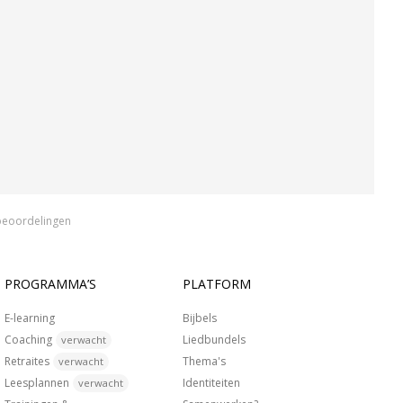
beoordelingen
PROGRAMMA’S
PLATFORM
E-learning
Bijbels
Coaching
Liedbundels
verwacht
Retraites
Thema's
verwacht
Leesplannen
Identiteiten
verwacht