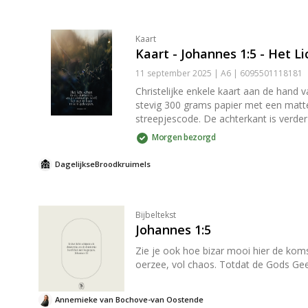
Kaart
Kaart - Johannes 1:5 - Het Li
11 september 2025 | A6 | 6095501118181
Christelijke enkele kaart aan de hand v
stevig 300 grams papier met een matte look. Op de goed beschrijfbare achterkant van de kaart staat het logo van DagelijkseBroo
streepjescode. De achterkant is verder volledig blanco. Lekker veel schrijfr
kaart wordt geleverd met een passend
Morgen bezorgd
envelop dicht te plakken. Tip: Kaarten zijn niet alleen leuk om te versturen, maar ook om thuis in je interieur te zetten. Het papier is stevig genoeg om de kaarten zonder
hulpmiddelen tegen een wand of ander 
DagelijkseBroodkruimels
(/producten/klemborden) en [kaartenh
Bijbeltekst
Johannes 1:5
Zie je ook hoe bizar mooi hier de koms
oerzee, vol chaos. Totdat de Gods Gees
Annemieke van Bochove-van Oostende