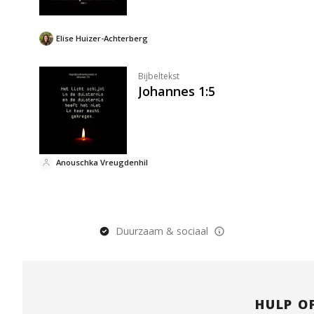
Elise Huizer-Achterberg
Bijbeltekst
Johannes 1:5
Anouschka Vreugdenhil
Duurzaam & sociaal
HULP O