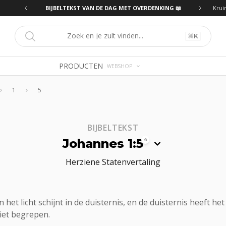
ING 📖
BIJBELTEKST VAN DE DAG MET OVERDENKING 📖
Krui
⌘
K
PRODUCTEN
WEBSHOP
1
5
BIJBELTEKST
Johannes 1:5
4
Herziene Statenvertaling
n het licht schijnt in de duisternis, en de duisternis heeft het
iet begrepen.