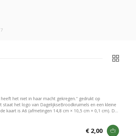
17
s heeft het niet in haar macht gekregen." gedrukt op
an een gegomde strip die nat gemaakt moet worden om de
 te zetten of op te hangen? Bekijk dan onze [klemborden]
€ 2,00