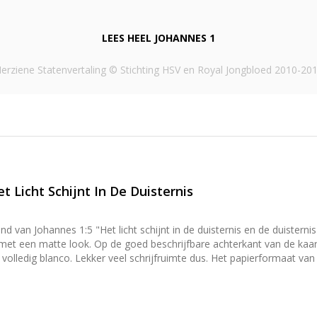
LEES HEEL
JOHANNES 1
erziene Statenvertaling © Stichting HSV en Royal Jongbloed 2010-20
t Licht Schijnt In De Duisternis
nd van Johannes 1:5 "Het licht schijnt in de duisternis en de duisterni
staat het logo van DagelijkseBroodkruimels en een kleine
uimte dus. Het papierformaat van de kaart is A6 (afmetingen 14,8 cm × 10,5 cm × 0,1 cm). De
e geribbelde kraft envelop met puntklep. De puntklep is voorzien v
voorwerp te laten staan. Toch iets leuks kopen om kaarten mee neer
ouders](/producten/hangers-en-houders).