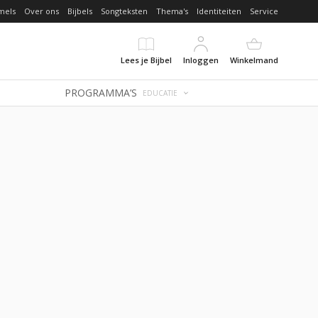
mels
Over ons
Bijbels
Songteksten
Thema's
Identiteiten
Service
Lees je Bijbel
Inloggen
Winkelmand
PROGRAMMA’S
EDUCATIE