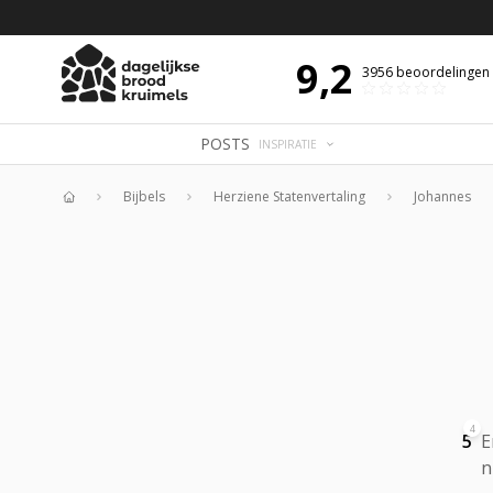
 DE DAG MET OVERDENKING 📖
BIJBELTEKST VAN DE DAG MET OVERDENK
9,2
3956
beoordelingen
POSTS
INSPIRATIE
Bijbels
Herziene Statenvertaling
Johannes
Home
4
5
E
n