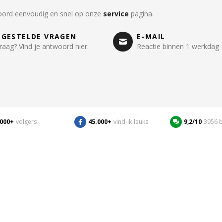
oord eenvoudig en snel op onze
service
pagina.
LGESTELDE VRAGEN
E-MAIL
raag? Vind je antwoord hier.
Reactie binnen 1 werkdag
.000+
volgers
45.000+
vind-ik-leuks
9,2/10
3956 