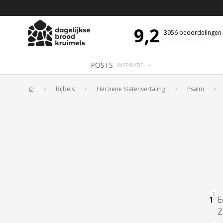
 DE DAG MET OVERDENKING 📖
BIJBELTEKST VAN DE DAG MET OVERDENK
9,2
3956
beoordelingen
POSTS
INSPIRATIE
Bijbels
Herziene Statenvertaling
Psalm
Home
2
1
E
Z