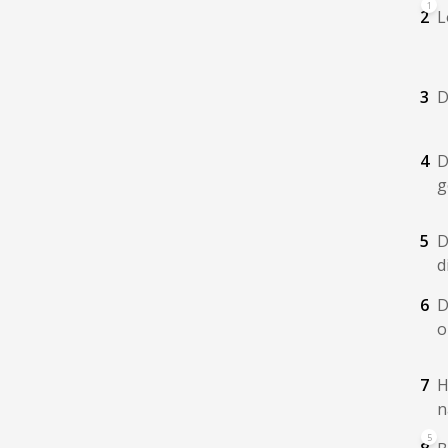
1
2
L
3
D
4
D
g
5
D
d
6
D
o
7
H
n
5