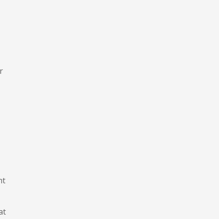
r
mt
at