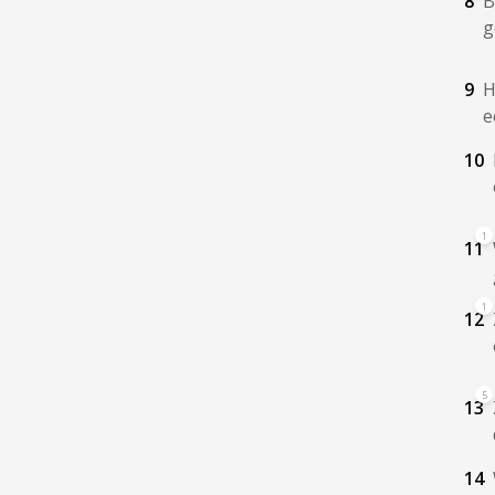
8
B
g
9
H
e
10
1
11
1
12
5
13
14