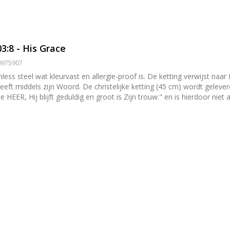
3:8 - His Grace
00975907
oof is. De ketting verwijst naar Psalm 103:8 en herinnert jou op subtiele wijze aan de mooie
rdt geleverd op een kaartje met daarop een tekst aan de hand van
e HEER, Hij blijft geduldig en groot is Zijn trouw." en is hierdoor n
 doosje]