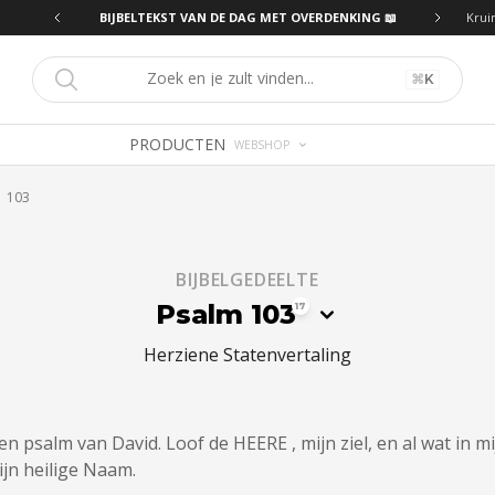
ING 📖
BIJBELTEKST VAN DE DAG MET OVERDENKING 📖
Krui
⌘
K
PRODUCTEN
WEBSHOP
103
BIJBELGEDEELTE
Psalm 103
17
Herziene Statenvertaling
en psalm van David. Loof de HEERE , mijn ziel, en al wat in mij
ijn heilige Naam.