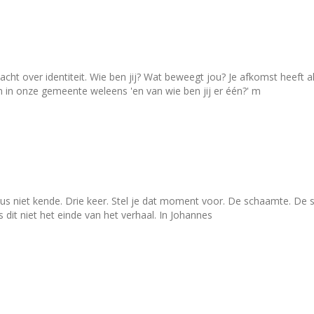
Wat beweegt jou? Je afkomst heeft alles te maken met wie je bent. Wij wonen in een dorp en
 in onze gemeente weleens 'en van wie ben jij er één?' m
us niet kende. Drie keer. Stel je dat moment voor. De schaamte. De spi
t zwaarst telt. En toch is dit niet het einde van het verhaal. In Johannes