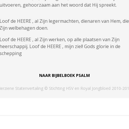
uitvoeren, gehoorzaam aan het woord dat Hij spreekt.
Loof de HEERE , al Zijn legermachten, dienaren van Hem, die
Zijn welbehagen doen.
Loof de HEERE , al Zijn werken, op alle plaatsen van Zijn
heerschappij. Loof de HEERE , mijn ziel! Gods glorie in de
schepping
NAAR BIJBELBOEK
PSALM
erziene Statenvertaling © Stichting HSV en Royal Jongbloed 2010-20