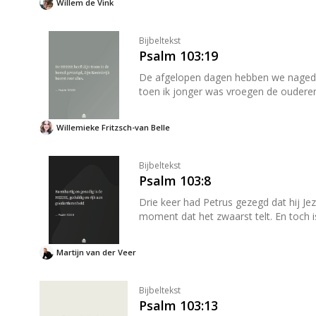
Willem de Vink
Bijbeltekst
Psalm 103:19
De afgelopen dagen hebben we nagedacht over identiteit. Wie ben jij? 
toen ik jonger was vroegen de ouderen
Willemieke Fritzsch-van Belle
Bijbeltekst
Psalm 103:8
Drie keer had Petrus gezegd dat hij Jez
moment dat he
Martijn van der Veer
Bijbeltekst
Psalm 103:13