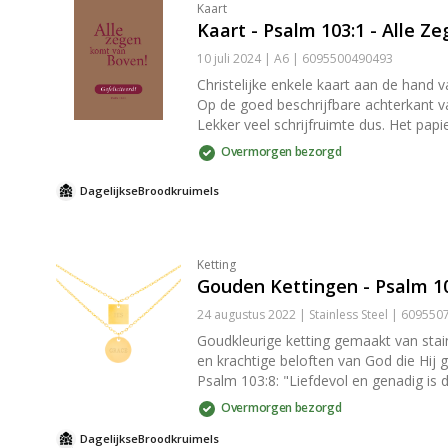
Kaart
Kaart - Psalm 103:1 - Alle 
10 juli 2024 | A6 | 6095500490493
Christelijke enkele kaart aan de hand
Op de goed beschrijfbare achterkant va
Lekker veel schrijfruimte dus. Het papierformaat van de kaart is A6 (afmetingen 14,8 cm × 10,5 cm × 0,1 cm). De kaart wordt geleverd met een passende geribbelde
kraft envelop met puntklep. De puntklep is vo
Overmorgen bezorgd
leuk om te versturen, maar ook om thu
laten staan. Toch iets leuks kopen om
DagelijkseBroodkruimels
(/producten/hangers-en-houders).
Ketting
Gouden Kettingen - Psalm 10
24 augustus 2022 | Stainless Steel | 60955
Goudkleurige ketting gemaakt van stainless steel wat kleurvast en allergie-pro
en krachtige beloften van God die Hij geeft middels zijn Woord. De christelijke ketting (45 cm) wo
Psalm 103:8: "Liefdevol en genadig is d
overal mee te dragen. Waar je ook gaat. Tip: Doe je de ketting cadeau? Geef hem dan wat extra luxe mee door hem te geven in een [sieraden
Overmorgen bezorgd
(/producten/sieradendoosjes).
DagelijkseBroodkruimels