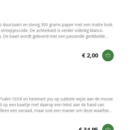
 op duurzaam en stevig 300 grams papier met een matte look.
streepjescode. De achterkant is verder volledig blanco.
lakken. Tip: Kaarten zijn niet alleen
ten zonder hulpmiddelen tegen een wand of ander voorwerp te
borden](/producten/klemborden) en [kaartenhouders]
€ 2,00
iet alleen een sieraad, maar ook een manier om deze waarheid
€ 34,95