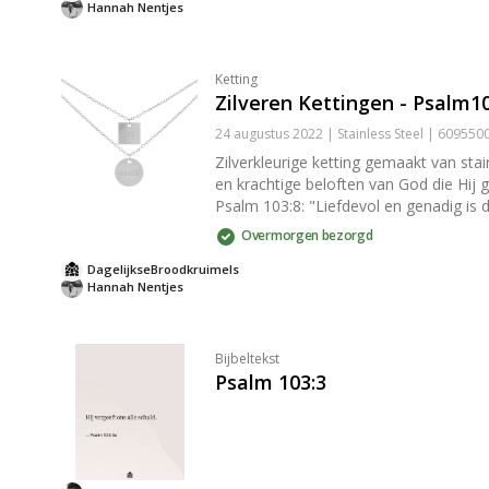
Hannah Nentjes
Ketting
Zilveren Kettingen - Psalm10
24 augustus 2022 | Stainless Steel | 60955
Zilverkleurige ketting gemaakt van stainless steel wat kleurvast en allergie-pr
en krachtige beloften van God die Hij geeft middels zijn Woord. De christelijke ketting (45 cm) wo
Psalm 103:8: "Liefdevol en genadig is d
overal mee te dragen. Waar je ook gaat. Tip: Doe je de ketting cadeau? Geef hem dan wat extra luxe mee door hem te geven in een [sieraden
Overmorgen bezorgd
(/producten/sieradendoosjes).
DagelijkseBroodkruimels
Hannah Nentjes
Bijbeltekst
Psalm 103:3