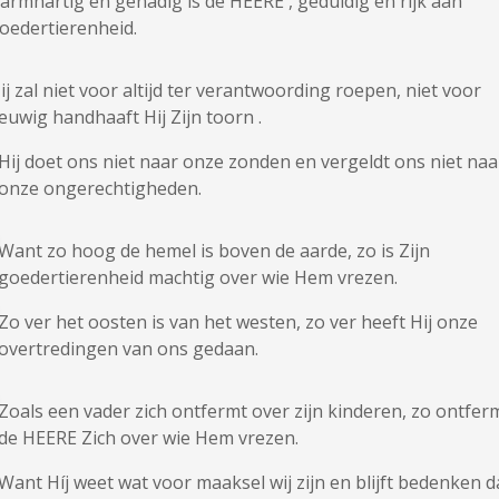
armhartig en genadig is de HEERE , geduldig en rijk aan
oedertierenheid.
ij zal niet voor altijd ter verantwoording roepen, niet voor
euwig handhaaft Hij Zijn toorn .
Hij doet ons niet naar onze zonden en vergeldt ons niet naa
onze ongerechtigheden.
Want zo hoog de hemel is boven de aarde, zo is Zijn
goedertierenheid machtig over wie Hem vrezen.
Zo ver het oosten is van het westen, zo ver heeft Hij onze
overtredingen van ons gedaan.
Zoals een vader zich ontfermt over zijn kinderen, zo ontfer
de HEERE Zich over wie Hem vrezen.
Want Híj weet wat voor maaksel wij zijn en blijft bedenken d