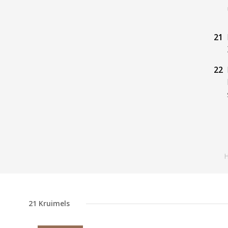
21
22
H
21
Kruimels