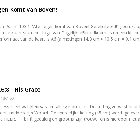
Zegen Komt Van Boven!
 van Psalm 103:1 "Alle zegen komt van Boven! Gefeliciteerd!" gedrukt
n de kaart staat het logo van DagelijkseBroodkruimels en een kleine 
orzien van een gegomde strip die nat gemaakt moet worden om de envelop dicht te p
is in je interieur te zetten. Het papier is stevig genoeg om de kaar
 kaarten mee neer te zetten of op te hangen? Bekijk dan onze [klem
3:8 - His Grace
07186160
of is. De ketting verwijst naar Psalm 103:8 en herinnert jou op subtiele wijze aan de mooie
rdt geleverd op een kaartje met daarop een tekst aan de hand van
e HEER, Hij blijft geduldig en groot is Zijn trouw." en is hierdoor n
 doosje]