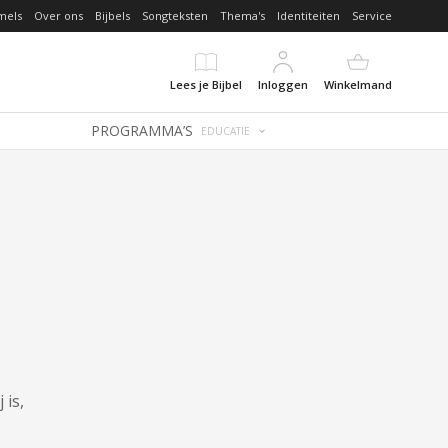
mels
Over ons
Bijbels
Songteksten
Thema's
Identiteiten
Service
Lees je Bijbel
Inloggen
Winkelmand
PROGRAMMA’S
EDUCATIE
 is,