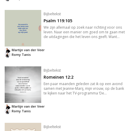
Bijbeltekst
Psalm 119:105
We zijn allemaal op zoek naar richting voor ons
leven. Naar een manier om goed om te gaan met
de uitdagingen die het leven ons geeft. Want
ieder leven heeft zijn uitdagingen, zijn adder
onder het gras. Zijn verboden vrucht. We hebben
Martijn van der Veer
ook allemaal een ver
Romy Tanis
Bijbeltekst
Romeinen 12:2
Een paar maanden geleden zat ik op een avond
samen met Jeanne-Marij, mijn vrouw, op de bank
te kijken naar het TV-programma ‘De
Avondetappe’. Oud international en keeper van
het Nederlands elftal, Edwin van der Sar, was de
Martijn van der Veer
gast aan tafel. Blijkbaar had hi
Romy Tanis
Bijbeltekst