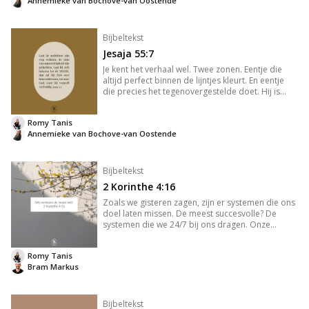
Annemieke van Bochove-van Oostende
Bijbeltekst
Jesaja 55:7
Je kent het verhaal wel. Twee zonen. Eentje die
altijd perfect binnen de lijntjes kleurt. En eentje
die precies het tegenovergestelde doet. Hij is
rusteloos, altijd op zoek naar iets nieuws. De
jongste vraagt zijn erfenis op zijn 18e, alsof hij zijn
Romy Tanis
vader
Annemieke van Bochove-van Oostende
Bijbeltekst
2 Korinthe 4:16
Zoals we gisteren zagen, zijn er systemen die ons
doel laten missen. De meest succesvolle? De
systemen die we 24/7 bij ons dragen. Onze
telefoons. Het doel van deze systemen is jouw
aandacht hebben en houden. Want aandacht
Romy Tanis
stuurt je denken. Je denken bepa
Bram Markus
Bijbeltekst