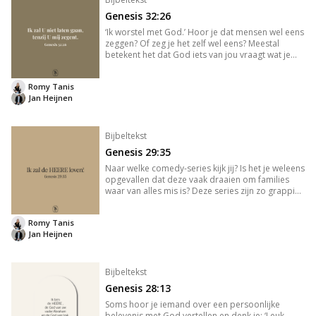
Genesis 32:26
‘Ik worstel met God.’ Hoor je dat mensen wel eens
zeggen? Of zeg je het zelf wel eens? Meestal
betekent het dat God iets van jou vraagt wat je
niet wilt. Je weet wat je moet doen, maar je wilt het
eigenlijk niet. Dat is niet echt worstelen met God.
Romy Tanis
Dat is
Jan Heijnen
Bijbeltekst
Genesis 29:35
Naar welke comedy-series kijk jij? Is het je weleens
opgevallen dat deze vaak draaien om families
waar van alles mis is? Deze series zijn zo grappig,
omdat ze uitvergroten wat wij dagelijks met
elkaar meemaken. Als je de Bijbel leest, dan staat
Romy Tanis
er ook een
Jan Heijnen
Bijbeltekst
Genesis 28:13
Soms hoor je iemand over een persoonlijke
belevenis met God vertellen en denk je: ‘Leuk