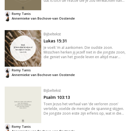
dat is toch de reactie die je zou verwachten van
iemand die 22 jaar wacht op de vervulling van zijn
droom? Jozef, die jaren slaaf en gevangene was.
Romy Tanis
In de
Annemieke van Bochove-van Oostende
Bijbeltekst
Lukas 15:31
Je voelt 'm al aankomen. Die oudste zoon.
Misschien herken jij jezelf niet in die jongste zoon,
die geniet van het goede leven en altijd maar
méér wil: meer gadgets, een mooier huis, meer
feest. Maar dan die oudste zoon. Hij is
Romy Tanis
gefrustreerd. Teleurgesteld
Annemieke van Bochove-van Oostende
Bijbeltekst
Psalm 103:13
Toen Jezus het verhaal van ‘de verloren zoon'
vertelde, voelde de menigte de spanning stijgen.
De jongste zoon eiste zijn erfenis op, wat in die
tijd gelijk stond aan het dood verklaren van zijn
vader. Hij verspilde alles en keerde blut terug. De
Romy Tanis
mensen w