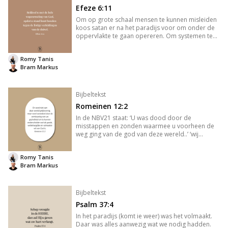
Efeze 6:11
Om op grote schaal mensen te kunnen misleiden
koos satan er na het paradijs voor om onder de
oppervlakte te gaan opereren. Om systemen te
gebruiken die er structureel voor zorgen dat we
als mensheid ons doel missen. Op de
Romy Tanis
doodlopende weg eindigen. Systeme
Bram Markus
Bijbeltekst
Romeinen 12:2
In de NBV21 staat: ‘U was dood door de
misstappen en zonden waarmee u voorheen de
weg ging van de god van deze wereld..’ ‘wij
volgden onze wereldse begeerten en alle aardse
verlangens die in ons opkwamen..’. Iedereen volgt
Romy Tanis
wel iemand, of tenminste iets.
Bram Markus
Bijbeltekst
Psalm 37:4
In het paradijs (komt ie weer) was het volmaakt.
Daar was alles aanwezig wat we nodig hadden.