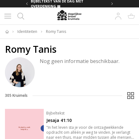
MET
BIJBELTEKST VAN DE DAG MET
OVERDENKING 📖
Identiteiten
Romy Tanis
Home
Romy Tanis
Nog geen informatie beschikbaar.
305
Kruimels
Bijbeltekst
Jesaja 41:10
"In het leven sta je voor de ontzagwekkende
opdracht om alléén je weg te vinden. Je verlangt
naar een thuis, maar midden tussen alle mensen