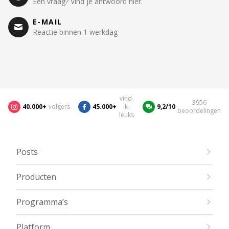
Een vraag? Vind je antwoord hier.
E-MAIL
Reactie binnen 1 werkdag
vind-
3956
40.000+
volgers
45.000+
ik-
9,2/10
beoordelingen
leuks
Posts
Producten
Programma’s
Platform