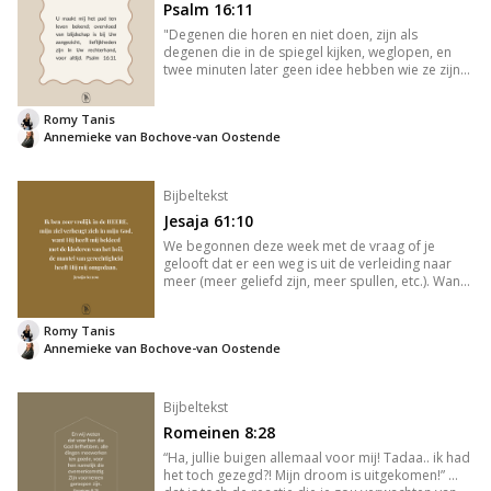
Psalm 16:11
"Degenen die horen en niet doen, zijn als
degenen die in de spiegel kijken, weglopen, en
twee minuten later geen idee hebben wie ze zijn
of hoe ze eruitzien. Maar wie een glimp opvangt
van het geopenbaarde advies van God—het vrije
Romy Tanis
leven!—zelfs maar uit ee
Annemieke van Bochove-van Oostende
Bijbeltekst
Jesaja 61:10
We begonnen deze week met de vraag of je
gelooft dat er een weg is uit de verleiding naar
meer (meer geliefd zijn, meer spullen, etc.). Want
we zoeken allemaal naar iets om te verbergen wie
we werkelijk zijn, zoals Adam en Eva zich
Romy Tanis
bedekten met vijgenblad
Annemieke van Bochove-van Oostende
Bijbeltekst
Romeinen 8:28
“Ha, jullie buigen allemaal voor mij! Tadaa.. ik had
het toch gezegd?! Mijn droom is uitgekomen!” …