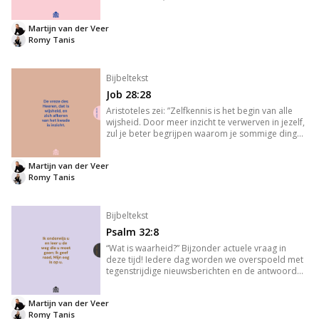
om je heen, partner, familie en vrienden, ben je
ten diepste alleen. Het meest duidelijk komt dit
Martijn van der Veer
naar voren op het
Romy Tanis
Bijbeltekst
Job 28:28
Aristoteles zei: ”Zelfkennis is het begin van alle
wijsheid. Door meer inzicht te verwerven in jezelf,
zul je beter begrijpen waarom je sommige dingen
verlangt en andere verafschuwt. Het opbouwen
van een kloppend zelfbeeld is op deze manier
Martijn van der Veer
een grote stap
Romy Tanis
Bijbeltekst
Psalm 32:8
“Wat is waarheid?” Bijzonder actuele vraag in
deze tijd! Iedere dag worden we overspoeld met
tegenstrijdige nieuwsberichten en de antwoorden
komen van alle kanten. Of het nu gaat over welke
voeding gezond is, wat waarheid is in het conflict
Martijn van der Veer
tussen Israë
Romy Tanis