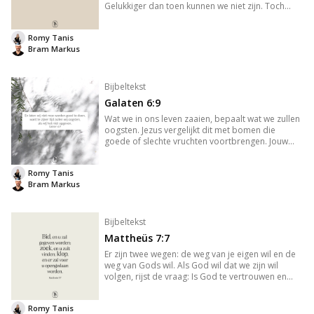
Gelukkiger dan toen kunnen we niet zijn. Toch
verlangden we naar meer. We wantrouwden God
omdat Hij iets voor ons achterhield: ‘kennis van
Romy Tanis
goed en kwaad’. Kennis
Bram Markus
Bijbeltekst
Galaten 6:9
Wat we in ons leven zaaien, bepaalt wat we zullen
oogsten. Jezus vergelijkt dit met bomen die
goede of slechte vruchten voortbrengen. Jouw
acties en keuzes, dat wat je onder de grond stopt
als niemand kijkt, bepaalt wat er op de
Romy Tanis
oppervlakte zichtbaar word
Bram Markus
Bijbeltekst
Mattheüs 7:7
Er zijn twee wegen: de weg van je eigen wil en de
weg van Gods wil. Als God wil dat we zijn wil
volgen, rijst de vraag: Is God te vertrouwen en
heeft Hij het beste met me voor? Het bestaan van
de nauwe poort versterkt deze twijfel. Als God
Romy Tanis
echt goed is en