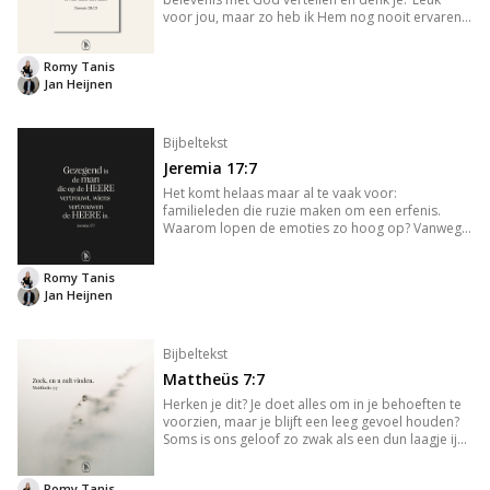
voor jou, maar zo heb ik Hem nog nooit ervaren.
God is goed. Waarom is er dan zoveel leed? God
geneest. Waarom ben ik dan nog ziek? God is
Romy Tanis
liefde. Waarom heb ik dan zo
Jan Heijnen
Bijbeltekst
Jeremia 17:7
Het komt helaas maar al te vaak voor:
familieleden die ruzie maken om een erfenis.
Waarom lopen de emoties zo hoog op? Vanwege
de financiële of emotionele waarde? Dit soort
discussies laat zien wat er in ons hart omgaat. We
Romy Tanis
willen zegen ontvangen, of dat
Jan Heijnen
Bijbeltekst
Mattheüs 7:7
Herken je dit? Je doet alles om in je behoeften te
voorzien, maar je blijft een leeg gevoel houden?
Soms is ons geloof zo zwak als een dun laagje ijs.
Ezau is de oudere, maar minder bekende
tweelingbroer van Jakob. Ze zijn zonen van Izak
Romy Tanis