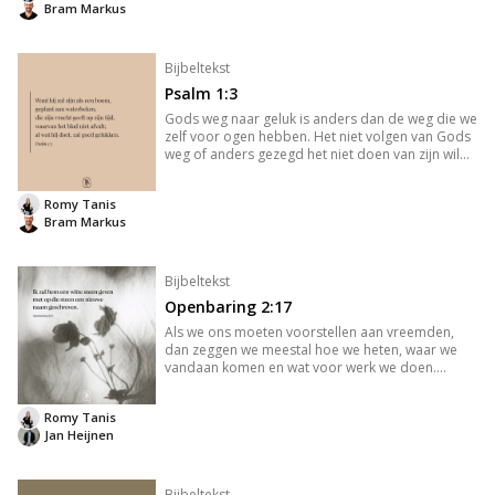
Bram Markus
Bijbeltekst
Psalm 1:3
Gods weg naar geluk is anders dan de weg die we
zelf voor ogen hebben. Het niet volgen van Gods
weg of anders gezegd het niet doen van zijn wil
noemen we zonde. De term "zonde" vindt zijn
oorsprong in het Griekse woord "hamartia", wat
Romy Tanis
letterlijk "misdoen"
Bram Markus
Bijbeltekst
Openbaring 2:17
Als we ons moeten voorstellen aan vreemden,
dan zeggen we meestal hoe we heten, waar we
vandaan komen en wat voor werk we doen.
Lekker veilig. Maar wat zou je zeggen als je jezelf
zou voorstellen aan jezelf? Welk beeld schets je
Romy Tanis
dan? Jakob wist één ding z
Jan Heijnen
Bijbeltekst