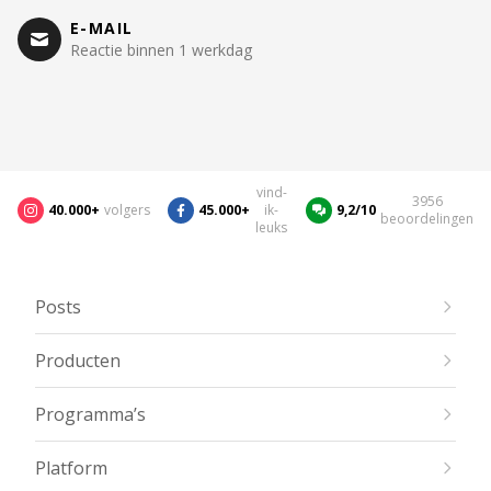
E-MAIL
Reactie binnen 1 werkdag
vind-
3956
40.000+
volgers
45.000+
ik-
9,2/10
beoordelingen
leuks
Posts
Producten
Programma’s
Platform