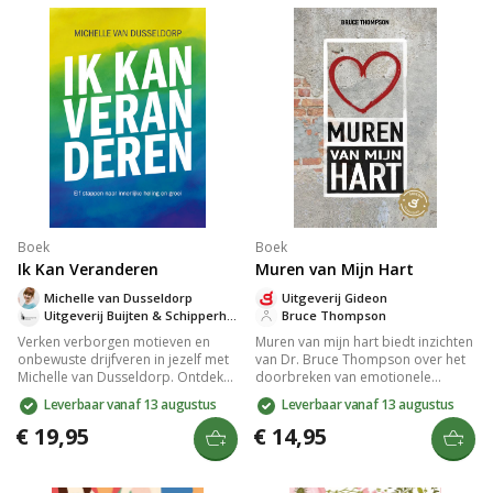
verhaal laat zien hoe je jezelf kunt
lichaam centraal staan. Perfect
herontdekken en oude ballast los
voor wie diepgang zoekt in hun
kunt laten.
levenservaring.
Boek
Boek
Ik Kan Veranderen
Muren van Mijn Hart
Michelle van Dusseldorp
Uitgeverij Gideon
Uitgeverij Buijten & Schipperheijn
Bruce Thompson
Verken verborgen motieven en
Muren van mijn hart biedt inzichten
onbewuste drijfveren in jezelf met
van Dr. Bruce Thompson over het
Michelle van Dusseldorp. Ontdek
doorbreken van emotionele
hoe zelfinzicht en christelijke
barrières voor persoonlijke groei.
Leverbaar vanaf 13 augustus
Leverbaar vanaf 13 augustus
principes leiden tot innerlijke
Gebaseerd op bijbelse principes,
genezing en geestelijke
helpt dit wereldwijde bestseller je
€ 19,95
€ 14,95
volwassenheid. Dit praktische boek
te herstellen van relationele en
in elf stappen biedt levenslange
geestelijke schade. Geschreven
waarde voor wie zich innerlijk
door een ervaren arts en