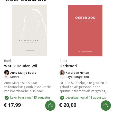
Boek
Boek
Wat Ik Houden Wil
Oerbrood
Anne Marije Baars
Karel van Holten
Sestra
Royal Jongbloed
Anne Marije's reis naar
OERBROOD helpt je te groeien in
zelfontdekking onthult de kracht
geloof en als persoon door
van kwetsbaarheid. In haar
spirituele thema's als vergeving,
zoektocht naar authenticiteit leert
vreugde en eerlijkheid te
Leverbaar vanaf 13 augustus
Leverbaar vanaf 13 augustus
ze omgaan met burn-outs en
verkennen. Met 16 hoofdstukken
depressies, omarmt ze haar
moedigt het boek aan tot
€ 17,99
€ 20,00
autisme, en vindt ze vrijheid in
zelfreflectie en persoonlijke
minimalisme. Dit inspirerend
ontwikkeling, waarbij geest, ziel en