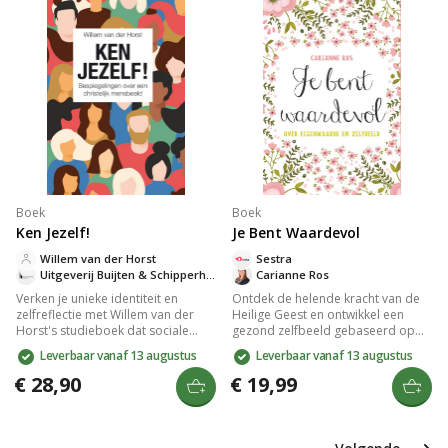
vastgelopen voelt.
counselor, ideaal voor wie
emotionele vrijheid zoekt.
Boek
Boek
Ken Jezelf!
Je Bent Waardevol
Willem van der Horst
Sestra
Uitgeverij Buijten & Schipperheijn
Carianne Ros
Verken je unieke identiteit en
Ontdek de helende kracht van de
zelfreflectie met Willem van der
Heilige Geest en ontwikkel een
Horst's studieboek dat sociale
gezond zelfbeeld gebaseerd op
wetenschap, filosofie en theologie
Gods liefde. Carianne Ros onthult
Leverbaar vanaf 13 augustus
Leverbaar vanaf 13 augustus
combineert. Ontdek de rol van
hoe een negatief zelfbeeld
medemensen, vrijheid,
ontstaat en biedt praktische tips en
€ 28,90
€ 19,99
verantwoordelijkheid en je ziel in
opdrachten voor vrouwen om hun
het christelijk mensbeeld. Perfect
eigenwaarde te hervinden. Perfect
voor christenen die hun dagelijks
voor wie geïnspireerd wil worden
leven willen verdiepen.
door zelfliefde en geloof.