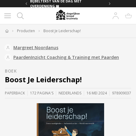
MET
BIJBELTEKST VAN DE DAG MET
OVERDENKING 📖
Producten
Boost Je Leiderschap!
Home
Margreet Noordanus
PaardenInzicht Coaching & Training met Paarden
BOEK
Boost Je Leiderschap!
PAPERBACK
172 PAGINA'S
NEDERLANDS
16 MEI 2024
97890903782