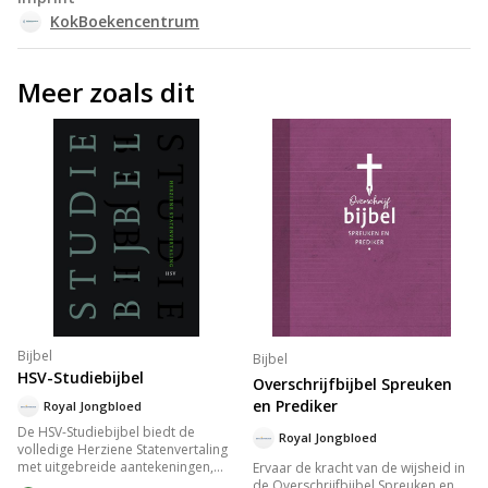
KokBoekencentrum
Meer zoals dit
Bijbel
Bijbel
HSV-Studiebijbel
Overschrijfbijbel Spreuken
en Prediker
Royal Jongbloed
De HSV-Studiebijbel biedt de
Royal Jongbloed
volledige Herziene Statenvertaling
met uitgebreide aantekeningen,
Ervaar de kracht van de wijsheid in
heldere inleidingen, informatieve
de Overschrijfbijbel Spreuken en