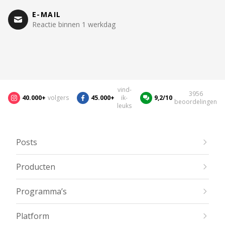
E-MAIL
Reactie binnen 1 werkdag
vind-
3956
40.000+
volgers
45.000+
ik-
9,2/10
beoordelingen
leuks
Posts
Producten
Programma’s
Platform