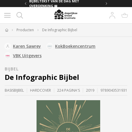
MET
BIJBELTEKST VAN DE DAG MET
OVERDENKING 📖
Producten
De Infographic Bijbel
Home
Karen Sawrey
KokBoekencentrum
VBK Uitgevers
BIJBEL
De Infographic Bijbel
BASISBIJBEL
HARDCOVER
224 PAGINA'S
2019
9789043531931