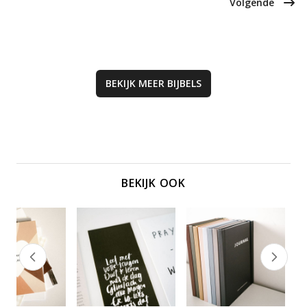
Volgende
zoek is naar een meditatieve,
en geloof helpt dit boek je om de
creatieve benadering van de
betekenis van de Bijbel te
Psalmen.
verdiepen en toe te passen in het
dagelijks leven.
BEKIJK MEER
BIJBELS
BEKIJK OOK