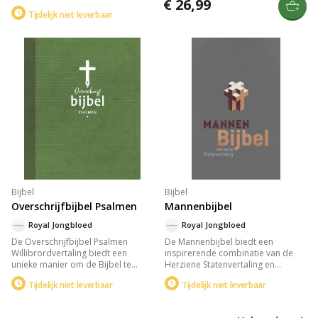
verhalen tot leven en toegevoegd
€ 26,99
unieke, nauwkeurige vertaling die
betekenis. Verrijk je
Tijdelijk niet leverbaar
de kracht van het oorspronkelijke
geloofservaring en breng de
Hebreeuws en Grieks benadrukt.
Bijbelse boodschap dichterbij in
Met een formaat van 170 x 247 x 35
de Willibrordvertaling. Perfect voor
mm en gedrukt op 32-grams
spirituele verdieping en meditatie.
dundrukpapier, is dit exemplaar
perfect voor thuisgebruik en biedt
het literaire diepgang.
Bijbel
Bijbel
Overschrijfbijbel Psalmen
Mannenbijbel
Royal Jongbloed
Royal Jongbloed
De Overschrijfbijbel Psalmen
De Mannenbijbel biedt een
Willibrordvertaling biedt een
inspirerende combinatie van de
unieke manier om de Bijbel te
Herziene Statenvertaling en
ervaren. Door passages over te
relevante inzichten voor de
Tijdelijk niet leverbaar
Tijdelijk niet leverbaar
schrijven, krijgen de woorden een
moderne man. Met inleidingen,
nieuwe betekenis en mogelijkheid
biografieën, infographics en
tot verdieping. Ideaal voor wie op
praktische thema's als leiderschap