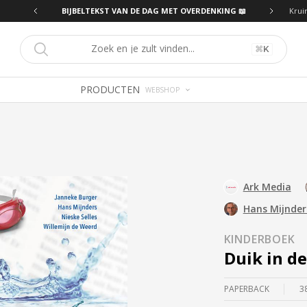
ING 📖
BIJBELTEKST VAN DE DAG MET OVERDENKING 📖
Krui
⌘
K
PRODUCTEN
WEBSHOP
Ark Media
Hans Mijnder
KINDERBOEK
Duik in de
PAPERBACK
3