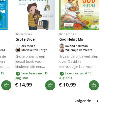
iteit
interactie met jouw
grote zus op een
peuter.
positieve manier te
hreven
omarmen. Perfect als
er
cadeau bij
zwangerschap of
geboorte.
Kinderboek
Kinderboek
Grote Broer
God Helpt Mij
Ark Media
Roland Kalkman
eerd
Marieke ten Berge
Willemijn de Weerd
n de
Grote broer is een
Ervaar de bijbelverhalen
van
ideaal boek voor
over David in
echniek
kinderen die een
eenvoudige taal voor
broertje of zusje
kleuters. Dit
 15
Leverbaar vanaf 15
Leverbaar vanaf 15
ij God
krijgen. Het helpt hen
prentenboek vertelt hoe
augustus
augustus
eer
op speelse wijze
David wordt gekozen
€ 14,99
€ 10,99
 de
voorbereiden op de
als koning, vecht tegen
 en het
veranderingen binnen
Goliath, vriendschap
iedt
het gezin. Perfect als
sluit met Jonathan en
Volgende
cadeau bij
koning wordt. Inclusief
roefje
zwangerschap of
liederen, gebeden en
n 9-12
geboorte, het versterkt
illustraties van Marjolein