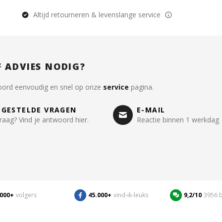
Altijd retourneren & levenslange service
F ADVIES NODIG?
oord eenvoudig en snel op onze
service
pagina.
LGESTELDE VRAGEN
E-MAIL
raag? Vind je antwoord hier.
Reactie binnen 1 werkdag
.000+
volgers
45.000+
vind-ik-leuks
9,2/10
3956 