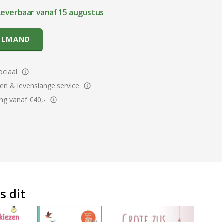
Leverbaar vanaf 15 augustus
ELMAND
ciaal
ren & levenslange service
ing vanaf €40,-
s dit