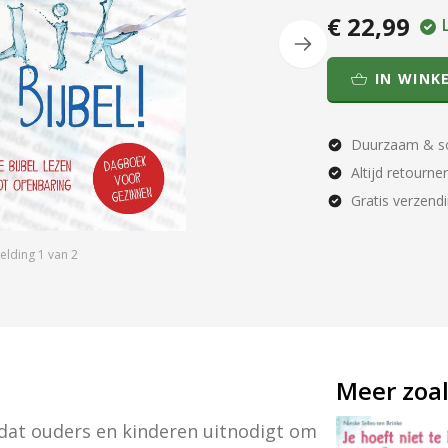
€ 22,99
IN WINK
Duurzaam & so
Altijd retourne
Gratis verzend
elding
1
van
2
Meer zoal
 dat ouders en kinderen uitnodigt om 