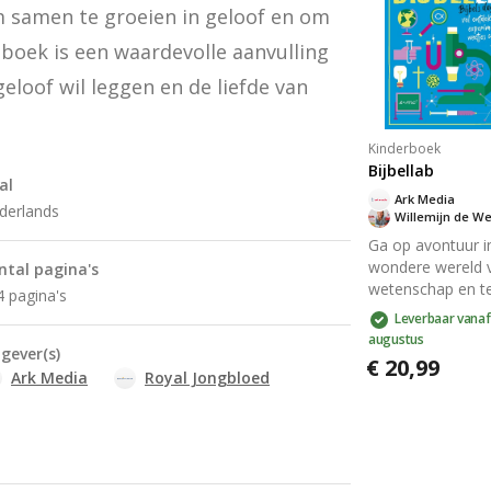
jaar om hun ident
 samen te groeien in geloof en om 
en loyaliteit te
verkennen. Gesc
boek is een waardevolle aanvulling 
door pleegmoed
loof wil leggen en de liefde van 
Nieske Selles-ten
Brinke.
Kinderboek
Bijbellab
al
Ark Media
derlands
Willemijn de W
Ga op avontuur i
wondere wereld 
ntal pagina's
wetenschap en t
4 pagina's
met het Bijbellab
Leverbaar vanaf
dagboek. Begin b
augustus
tgever(s)
als Schepper en l
€ 20,99
meer over jezelf,
Ark Media
Royal Jongbloed
natuur, het weer
heelal. Elke dag b
een bijbeltekst,
overdenking en p
voor kinderen va