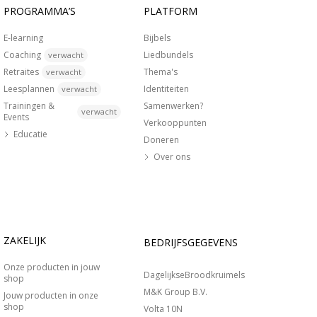
PROGRAMMA’S
PLATFORM
E-learning
Bijbels
Coaching
Liedbundels
verwacht
Retraites
Thema's
verwacht
Leesplannen
Identiteiten
verwacht
Trainingen &
Samenwerken?
verwacht
Events
Verkooppunten
Educatie
Doneren
Over ons
ZAKELIJK
BEDRIJFSGEGEVENS
Onze producten in jouw
DagelijkseBroodkruimels
shop
M&K Group B.V.
Jouw producten in onze
shop
Volta 10N