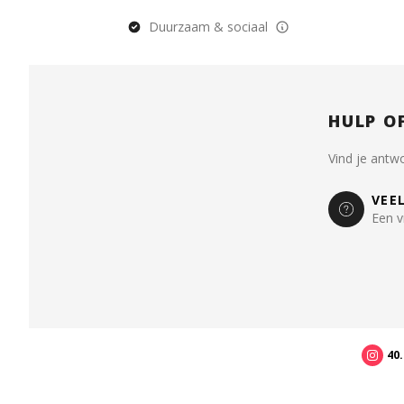
Duurzaam & sociaal
HULP O
Vind je antw
VEE
Een v
40