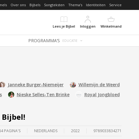
mels
Over ons
Bijbels
Songteksten
Thema's
Identiteiten
Service
Lees je Bijbel
Inloggen
Winkelmand
PROGRAMMA’S
EDUCATIE
Janneke Burger-Niemeijer
Willemijn de Weerd
s
Nieske Selles-Ten Brinke
Royal Jongbloed
 Bijbel!
84 PAGINA'S
NEDERLANDS
2022
9789033834271