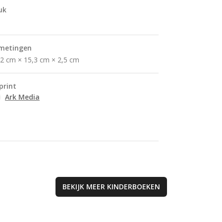
jaar om de prach
uk
Gods schepping 
ervaren.
metingen
,2 cm × 15,3 cm × 2,5 cm
print
Ark Media
BEKIJK MEER
KINDERBOEKEN