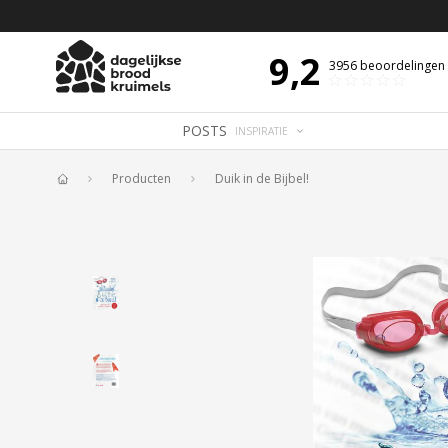
 DE DAG MET OVERDENKING 📖
BIJBELTEKST VAN DE DAG MET OVERDENK
9,2
3956
beoordelingen
POSTS
INSPIRATIE
Producten
Duik in de Bijbel!
Home