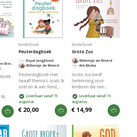
Kinderboek
Kinderboek
Peuterdagboek
Grote Zus
Royal Jongbloed
Willemijn de Weerd
Nieske Selles-Ten Brinke
Willemijn de Weerd
Ark Media
d
Peuterdagboek met
Grote zus biedt
enboek
twaalf thema's zoals Ik
herkenning voor
voel en Ik vier feest,
kinderen die een
biedt dagelijkse vragen,
broertje of zusje
e
Leverbaar vanaf 15
Leverbaar vanaf 15
 15
Bijbelteksten, uitleg en
krijgen. Dit boekje is
het
augustus
augustus
gebed voor kinderen
ideaal voor aanstaande
€ 20,00
€ 14,99
van 2-4 jaar. Met qr-
of kersverse grote
et
code voor liedje en
zussen. Het biedt inzicht
foren
illustraties van Marieke
in de veranderingen
lpt dit
ten Berge, stimuleert
binnen het gezin en
n 4-7
het gesprekken en
helpt om de rol van