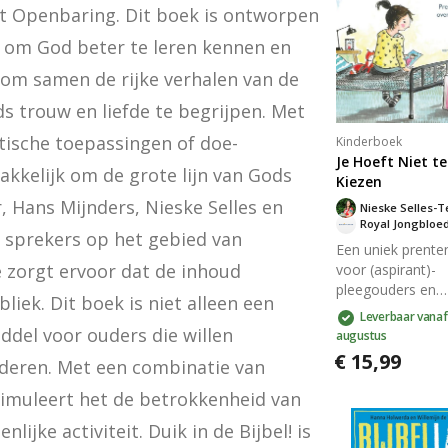
t Openbaring. Dit boek is ontworpen 
 om God beter te leren kennen en 
om samen de rijke verhalen van de 
 trouw en liefde te begrijpen. Met 
ktische toepassingen of doe-
Kinderboek
Je Hoeft Niet te
kkelijk om de grote lijn van Gods 
Kiezen
, Hans Mijnders, Nieske Selles en 
Royal Jongbloe
n sprekers op het gebied van 
Een uniek prent
 zorgt ervoor dat de inhoud 
voor (aspirant)-
pleegouders en
iek. Dit boek is niet alleen een 
leerkrachten in d
Leverbaar vanaf
onderbouw over 
del voor ouders die willen 
augustus
leven van
€ 15,99
nderen. Met een combinatie van 
pleegkinderen. M
alledaagse meta
timuleert het de betrokkenheid van 
en open vragen he
jke activiteit. Duik in de Bijbel! is 
boek kinderen va