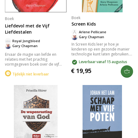
Boek
Boek
Screen Kids
Liefdevol met de Vijf
Liefdestalen
Arlene Pellicane
Gary Chapman
Royal Jongbloed
In Screen Kids leer je hoe je
Gary Chapman
kinderen op een gezonde manier
technologie kunt laten gebruiken.
Ervaar de magie van liefde en
Het boek biedt inzichten en
relaties met het prachtig
Leverbaar vanaf 15 augustus
verhalen om
vormgegeven boek over de vijf
schermafhankelijkheid in huis te
talen van de liefde: positieve
€ 19,95
verminderen en belicht vijf
woorden, tijd en aandacht,
Tijdelijk niet leverbaar
essentiële sociale vaardigheden
cadeaus, dienstbaarheid, en
voor kinderen: liefde en
lichamelijke aanraking. Ideaal als
vriendschap, dankbaarheid,
huwelijkscadeau, biedt het
zelfbeheersing, sorry zeggen en
waardevolle inzichten om je
aandacht hebben.
liefdestalen te begrijpen en te
spreken.