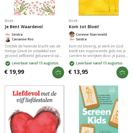
Boek
Boek
Je Bent Waardevol
Kom tot Bloei!
Sestra
Corinne Starreveld
Carianne Ros
Sestra
Ontdek de helende kracht van de
Kom tot bloei! Jij, je werk en God
Heilige Geest en ontwikkel een
biedt een inspirerende gids om je
gezond zelfbeeld gebaseerd op
carrière te verrijken door je passie
Gods liefde. Carianne Ros onthult
te vinden en je unieke talenten in te
Leverbaar vanaf 15 augustus
Leverbaar vanaf 15 augustus
hoe een negatief zelfbeeld
zetten. Corinne Starreveld deelt
ontstaat en biedt praktische tips en
persoonlijke verhalen over stress,
€ 19,99
€ 13,95
opdrachten voor vrouwen om hun
ambitie, emoties en meer, met
eigenwaarde te hervinden. Perfect
praktische tests die je loopbaan
voor wie geïnspireerd wil worden
door verschillende seizoenen
door zelfliefde en geloof.
begeleiden.