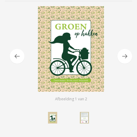
Afbeelding
1
van
2