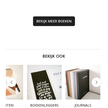
liefdestalen te begrijpen en te
spreken.
BEKIJK MEER
BOEKEN
BEKIJK OOK
KAARTEN
BOEKENLEGGERS
JOURNALS