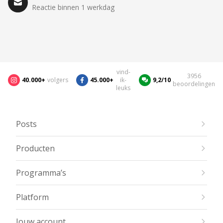
Reactie binnen 1 werkdag
vind-
3956
40.000+
volgers
45.000+
ik-
9,2/10
beoordelingen
leuks
Posts
Producten
Programma’s
Platform
Jouw account