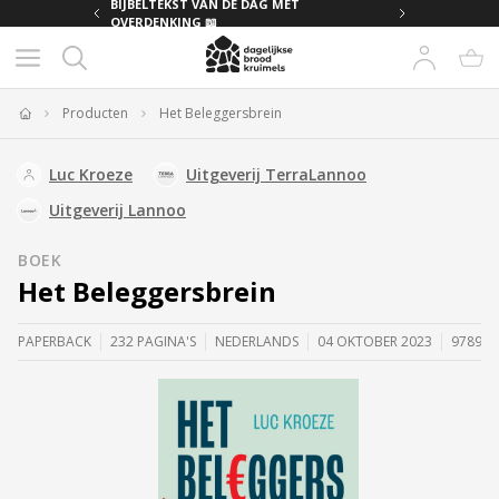
MET
BIJBELTEKST VAN DE DAG MET
OVERDENKING 📖
Producten
Het Beleggersbrein
Home
Luc Kroeze
Uitgeverij TerraLannoo
Uitgeverij Lannoo
BOEK
Het Beleggersbrein
PAPERBACK
232 PAGINA'S
NEDERLANDS
04 OKTOBER 2023
978940