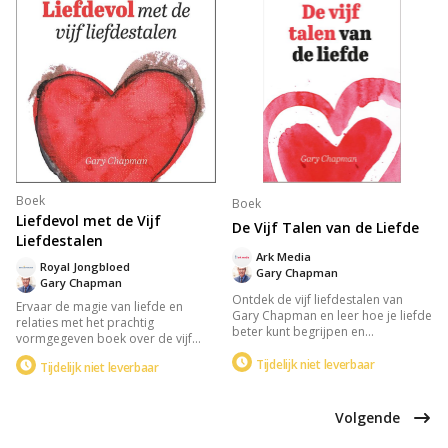
Boek
Boek
Liefdevol met de Vijf
De Vijf Talen van de Liefde
Liefdestalen
Ark Media
Royal Jongbloed
Gary Chapman
Gary Chapman
Ontdek de vijf liefdestalen van
Ervaar de magie van liefde en
Gary Chapman en leer hoe je liefde
relaties met het prachtig
beter kunt begrijpen en
vormgegeven boek over de vijf
overbrengen. Het boek biedt
talen van de liefde: positieve
inzicht in de unieke manieren
Tijdelijk niet leverbaar
Tijdelijk niet leverbaar
woorden, tijd en aandacht,
waarop mensen liefde uiten en
cadeaus, dienstbaarheid, en
ontvangen, en helpt je de
lichamelijke aanraking. Ideaal als
liefdestaal van je partner te
Volgende
huwelijkscadeau, biedt het
herkennen, zodat jullie een diepere
waardevolle inzichten om je
verbinding kunnen ervaren.