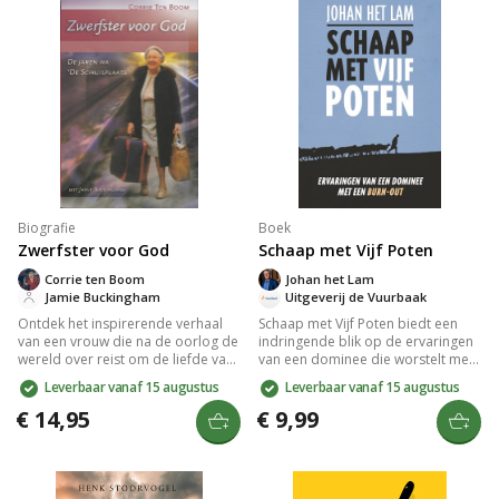
Biografie
Boek
Zwerfster voor God
Schaap met Vijf Poten
Corrie ten Boom
Johan het Lam
Jamie Buckingham
Uitgeverij de Vuurbaak
Ontdek het inspirerende verhaal
Schaap met Vijf Poten biedt een
van een vrouw die na de oorlog de
indringende blik op de ervaringen
wereld over reist om de liefde van
van een dominee die worstelt met
God en de opstandingskracht van
burn-out. Dit aangrijpende verhaal
Leverbaar vanaf 15 augustus
Leverbaar vanaf 15 augustus
Jezus Christus te delen. Na de
verkent de impact van werkdruk en
Holocaust biedt ze troost en hoop
interne strijd, en biedt inzichten in
€ 14,95
€ 9,99
aan duizenden, zelfs aan haar
herstel en zelfontdekking. Een
voormalige kampbewaker. Een
must-read voor iedereen die de
aangrijpende getuigenis van
uitdagingen van mentale
vergeving en geloof.
gezondheid en religieuze roeping