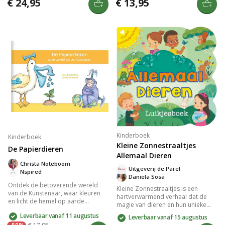
€ 24,95
€ 13,95
kosmos tot menselijk lichaam, en
worden diverse soorten
onthult de grootsheid en liefde van
dinosaurussen gepresenteerd,
de Schepper.
waardoor leren leuk en
toegankelijk wordt. Perfect om de
nieuwsgierigheid van kleuters te
prikkelen en hun liefde voor de
prehistorie te stimuleren.
Kinderboek
Kinderboek
Kleine Zonnestraaltjes
De Papierdieren
Allemaal Dieren
Christa Noteboom
Uitgeverij de Parel
Nspired
Daniela Sosa
Ontdek de betoverende wereld
Kleine Zonnestraaltjes is een
van de Kunstenaar, waar kleuren
hartverwarmend verhaal dat de
en licht de hemel op aarde
magie van dieren en hun unieke
creëren. Duik in een verhaal vol
vriendschappen viert. De
Leverbaar vanaf 11 augustus
Leverbaar vanaf 15 augustus
creativiteit en spanning als een
sfeervolle illustraties en