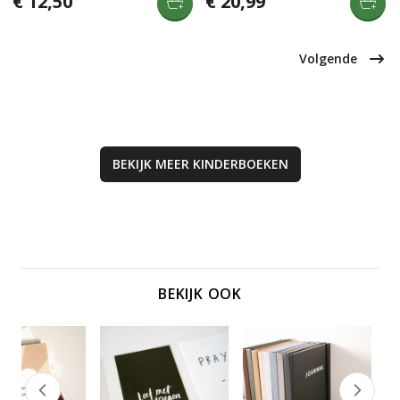
€ 12,50
€ 20,99
over geboorte en onze
bijbeltekst, overdenking en proefje
voortplanting. Papa, Mama - ik is
voor kinderen van 9-12 jaar om de
een zachte introductie in de
pracht van Gods schepping te
wonderen van het leven.
ervaren.
Volgende
BEKIJK MEER
KINDERBOEKEN
BEKIJK OOK