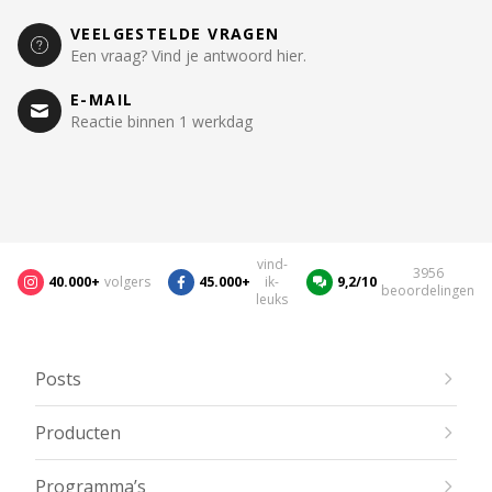
VEELGESTELDE VRAGEN
Een vraag? Vind je antwoord hier.
E-MAIL
Reactie binnen 1 werkdag
vind-
3956
40.000+
volgers
45.000+
ik-
9,2/10
beoordelingen
leuks
Posts
Producten
Programma’s