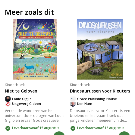
Meer zoals dit
Kinderboek
Kinderboek
Niet te Geloven
Dinosaurussen voor Kleuters
Louie Giglio
Grace Publishing House
Uitgeverij Gideon
Ken Ham
Verken de wonderen van het
Dinosaurussen voor Kleuters is een
universum door de ogen van Louie
boeiend en leerzaam boek dat
Giglio en ervaar Gods creatieve
jonge kinderen meeneemt in de
pracht. Dit inspirerende dagboek
fascinerende wereld van
Leverbaar vanaf 15 augustus
Leverbaar vanaf 15 augustus
neemt je mee langs 100
dinosaurussen. Met kleurrijke
voorbeelden uit de schepping, van
illustraties en eenvoudige teksten