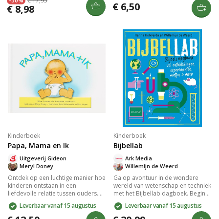
-50%
€ 17,95
jaloers hulpje de papieren wereld
betoverende teksten brengen je
€ 6,50
€ 8,98
bedreigt. Zal het plan van de
mee in een wereld vol avontuur en
Kunstenaar slagen en de wereld
liefde. Dit boek is perfect voor
behouden blijven? Een visueel rijk
jonge lezers die willen leren over
avontuur vol inspiratie en magie.
de kracht van vriendschap en de
schoonheid van de natuur. Een
must-have voor elke
kinderboekenverzameling.
Kinderboek
Kinderboek
Papa, Mama en Ik
Bijbellab
Uitgeverij Gideon
Ark Media
Meryl Doney
Willemijn de Weerd
Ontdek op een luchtige manier hoe
Ga op avontuur in de wondere
kinderen ontstaan in een
wereld van wetenschap en techniek
liefdevolle relatie tussen ouders.
met het Bijbellab dagboek. Begin
Met humoristische illustraties
bij God als Schepper en leer meer
Leverbaar vanaf 15 augustus
Leverbaar vanaf 15 augustus
beantwoordt dit boek de
over jezelf, de natuur, het weer en
nieuwsgierige vragen van kinderen
het heelal. Elke dag biedt een