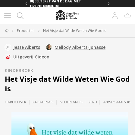
MET
BIJBELTEKST VAN DE DAG MET
OVERDENKING 📖
Producten
Het Visje dat Wilde Weten Wie God is
Home
Jesse Alberts
Mellody Alberts-Jonasse
Uitgeverij Gideon
KINDERBOEK
Het Visje dat Wilde Weten Wie God
is
HARDCOVER
24 PAGINA'S
NEDERLANDS
2020
9789059991538