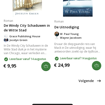
Roman
Roman
De Windy City Schaduwen in
De Uitnodiging
de Witte Stad
W. Paul Young
Grace Publishing House
Wayne Jacobsen
Jocelyn Green
Ervaar de diepgaande reis van
In De Windy City Schaduwen in de
Mack in De uitnodiging, waar hij
Witte Stad duik je in het mysterie
antwoorden zoekt op de tijdloze
van Chicago, waar verleden en
vraag: waar is God in een wereld
heden samenkomen. De
Leverbaar vanaf 14 augustus
Leverbaar vanaf 14 augustus
vol pijn en verdriet? W. Paul Young
protagonist wordt verwikkeld in
biedt in deze luxe jubileumuitgave
€ 24,99
een web van intriges en verborgen
€ 9,95
een vernieuwd perspectief op
waarheden. Deze meeslepende
geloof en liefde dat wereldwijd
thriller neemt je mee door de
miljoenen harten raakte.
donkere straten van de stad, vol
onverwachte wendingen en
Volgende
intrigerende personages. Een
must-read voor liefhebbers van
spannende verhalen.