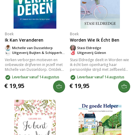
Boek
Boek
Ik Kan Veranderen
Worden Wie Ik Écht Ben
Michelle van Dusseldorp
Stasi Eldredge
Uitgeverij Buijten & Schipperheijn
Uitgeverij Gideon
Verken verborgen motieven en
Stasi Eldredge deelt in Worden wie
onbewuste drijfveren in jezelf met
ik écht ben openhartig haar
Michelle van Dusseldorp. Ontdek
persoonlijke strijd met zelfbeeld
hoe zelfinzicht en christelijke
en overgewicht. Ze werpt licht op
Leverbaar vanaf 14 augustus
Leverbaar vanaf 14 augustus
principes leiden tot innerlijke
transformatie door Gods liefde en
genezing en geestelijke
laat zien hoe je je ware zelf kunt
€ 19,95
€ 19,95
volwassenheid. Dit praktische boek
ontdekken door Zijn kracht. Een
in elf stappen biedt levenslange
inspirerend en hoopvol boek voor
waarde voor wie zich innerlijk
vrouwen op zoek naar hun
vastgelopen voelt.
goddelijke bestemming.