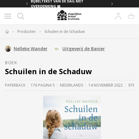
MET
BIJBELTEKST VAN DE DAG MET
OVERDENKING 📖
Producten
Schuilen in de Schaduw
Home
Nelleke Wander
Uitgeverij de Banier
BOEK
Schuilen in de Schaduw
PAPERBACK
176 PAGINA'S
NEDERLANDS
14 NOVEMBER 2022
97890