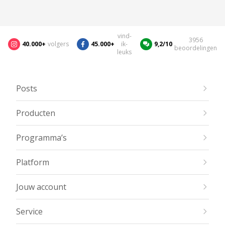
vind-
3956
40.000+
volgers
45.000+
ik-
9,2/10
beoordelingen
leuks
Posts
Producten
Programma’s
Platform
Jouw account
Service