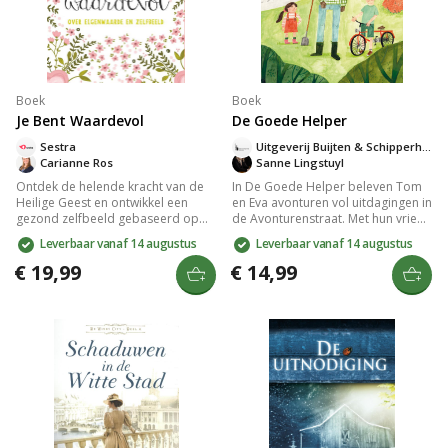
Boek
Boek
Je Bent Waardevol
De Goede Helper
Sestra
Uitgeverij Buijten & Schipperheijn
Carianne Ros
Sanne Lingstuyl
Ontdek de helende kracht van de
In De Goede Helper beleven Tom
Heilige Geest en ontwikkel een
en Eva avonturen vol uitdagingen in
gezond zelfbeeld gebaseerd op
de Avonturenstraat. Met hun vriend
Gods liefde. Carianne Ros onthult
Hans de Helper leren ze omgaan
Leverbaar vanaf 14 augustus
Leverbaar vanaf 14 augustus
hoe een negatief zelfbeeld
met faalangst, pesten en verlies.
ontstaat en biedt praktische tips en
Dit boek biedt herkenbare
€ 19,99
€ 14,99
opdrachten voor vrouwen om hun
verhalen over moed, vriendschap
eigenwaarde te hervinden. Perfect
en zelfvertrouwen, ondersteund
voor wie geïnspireerd wil worden
door de Heilige Geest.
door zelfliefde en geloof.