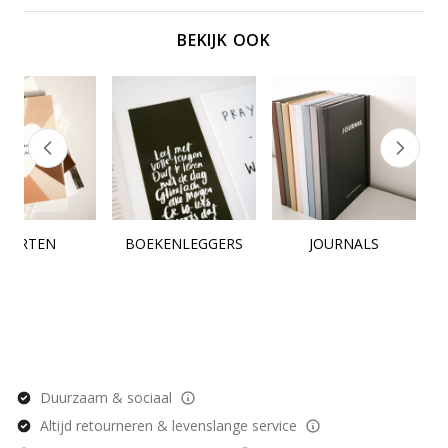
BEKIJK OOK
KAARTEN
BOEKENLEGGERS
JOURNALS
Duurzaam & sociaal
Altijd retourneren & levenslange service