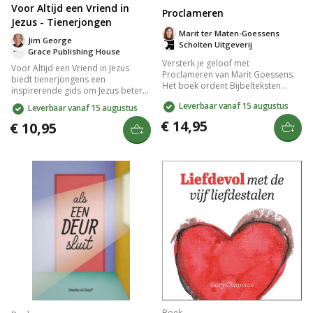
Voor Altijd een Vriend in
Proclameren
Jezus - Tienerjongen
Marit ter Maten-Goessens
Jim George
Scholten Uitgeverij
Grace Publishing House
Versterk je geloof met
Voor Altijd een Vriend in Jezus
Proclameren van Marit Goessens.
biedt tienerjongens een
Het boek ordent Bijbelteksten
inspirerende gids om Jezus beter
overzichtelijk, zodat je snel steun
te leren kennen en volgen. Dit boek
Leverbaar vanaf 15 augustus
Leverbaar vanaf 15 augustus
en beloften kunt vinden voor je
verkent de kern van het geloof,
dagelijks leven. Leer de kracht van
€ 14,95
moedigt aan tot persoonlijke groei
€ 10,95
het uitspreken van Gods Woord en
en helpt bij het ontwikkelen van
ontdek je identiteit in Christus.
een sterke relatie met God. Ideaal
Perfect voor tieners en
voor jongeren die hun spiritualiteit
volwassenen.
willen verdiepen en zoeken naar
betekenis in hun leven.
Boek