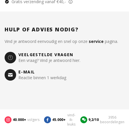
Gratis verzending vanaf €40,-
HULP OF ADVIES NODIG?
Vind je antwoord eenvoudig en snel op onze
service
pagina.
VEELGESTELDE VRAGEN
Een vraag? Vind je antwoord hier.
E-MAIL
Reactie binnen 1 werkdag
vind-
3956
40.000+
volgers
45.000+
ik-
9,2/10
beoordelingen
leuks