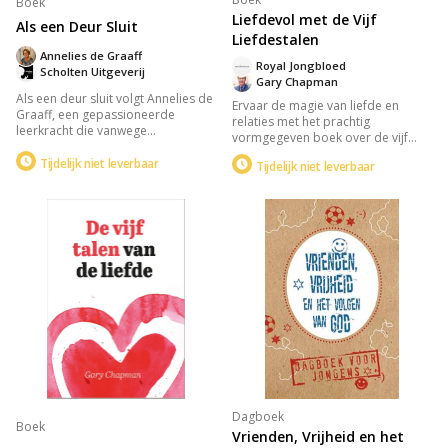
Boek
Liefdevol met de Vijf
Als een Deur Sluit
Liefdestalen
Annelies de Graaff
Royal Jongbloed
Scholten Uitgeverij
Gary Chapman
Als een deur sluit volgt Annelies de
Ervaar de magie van liefde en
Graaff, een gepassioneerde
relaties met het prachtig
leerkracht die vanwege
vormgegeven boek over de vijf
gezondheidsredenen haar werk
talen van de liefde: positieve
moet opgeven. In haar zoektocht
Tijdelijk niet leverbaar
Tijdelijk niet leverbaar
woorden, tijd en aandacht,
naar identiteit en betekenis zonder
cadeaus, dienstbaarheid, en
haar beroep, vindt ze nieuwe
lichamelijke aanraking. Ideaal als
perspectieven en vervulling met
huwelijkscadeau, biedt het
spirituele begeleiding van haar
waardevolle inzichten om je
hemelse Vader. Een inspirerend
liefdestalen te begrijpen en te
verhaal over persoonlijke groei en
spreken.
zingeving.
Dagboek
Boek
Vrienden, Vrijheid en het