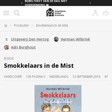
MET
BIJBELTEKST VAN DE DAG MET
OVERDENKING 📖
Producten
Smokkelaars in de Mist
Home
Uitgeverij Den Hertog
Herman Wilbrink
Adri Burghout
BOEK
Smokkelaars in de Mist
HARDCOVER
105 PAGINA'S
NEDERLANDS
12 SEPTEMBER 2016
9789