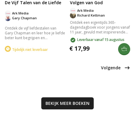
De Vijf Talen van de Liefde
Volgen van God
Ark Media
Ark Media
Richard Kettman
Gary Chapman
Ontdek een eigentijds 365-
dagendagboek voor jongens vanaf
Ontdek de vijf liefdestalen van
11 jaar, gevuld met inspirerende
Gary Chapman en leer hoe je liefde
bijbelteksten en korte stukken over
beter kunt begrijpen en
Leverbaar vanaf 15 augustus
relevante thema's zoals
overbrengen. Het boek biedt
vriendschap, keuzes maken en
€ 17,99
inzicht in de unieke manieren
Tijdelijk niet leverbaar
vergeving. Met een stoere
waarop mensen liefde uiten en
vormgeving en praktische inhoud
ontvangen, en helpt je de
is het een ideaal cadeau dat
liefdestaal van je partner te
jongeren helpt hun geloof te
herkennen, zodat jullie een diepere
Volgende
verdiepen.
verbinding kunnen ervaren.
BEKIJK MEER
BOEKEN