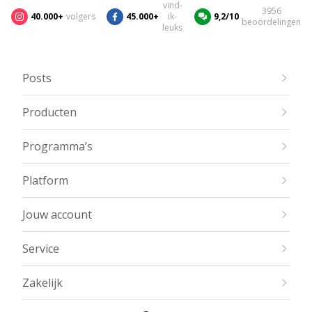
vind-
3956
40.000+
volgers
45.000+
ik-
9,2/10
beoordelingen
leuks
Posts
Producten
Programma’s
Platform
Jouw account
Service
Zakelijk