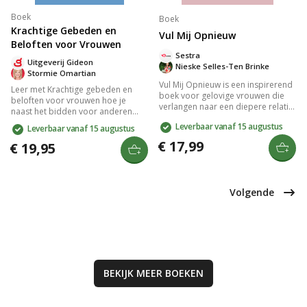
Boek
Boek
Krachtige Gebeden en
Vul Mij Opnieuw
Beloften voor Vrouwen
Sestra
Uitgeverij Gideon
Nieske Selles-Ten Brinke
Stormie Omartian
Vul Mij Opnieuw is een inspirerend
Leer met Krachtige gebeden en
boek voor gelovige vrouwen die
beloften voor vrouwen hoe je
verlangen naar een diepere relatie
naast het bidden voor anderen
met de Heilige Geest. Met
ook voor jezelf kunt bidden.
Leverbaar vanaf 15 augustus
Leverbaar vanaf 15 augustus
bijbelgetrouwe inzichten en
Ontdek manieren om diepere
praktische lessen leer je over de
€ 17,99
verbinding met God te ervaren, je
€ 19,95
kracht van de Geest, de vruchten
gevoelens en verlangens te delen
en gaven die Hij schenkt. Dit boek
en Zijn beloften te omarmen,
biedt handvatten voor
terwijl je jezelf ontwikkelt tot de
persoonlijke groei en is ideaal
vrouw die je wilt zijn.
Volgende
voor vrouwenkringen en
bijbelstudies. Verrijk je geestelijke
reis en ervaar de liefde en wijsheid
van Gods Woord.
BEKIJK MEER
BOEKEN