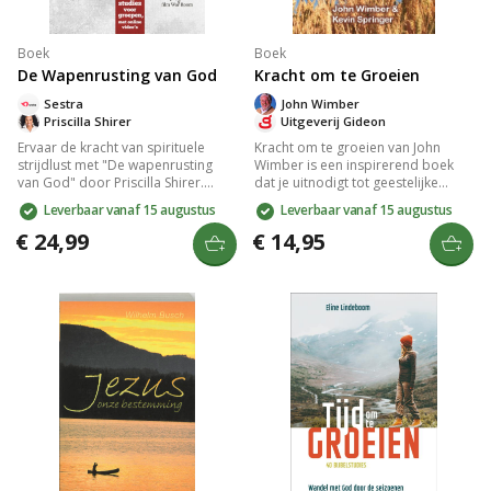
Boek
Boek
De Wapenrusting van God
Kracht om te Groeien
Sestra
John Wimber
Priscilla Shirer
Uitgeverij Gideon
Ervaar de kracht van spirituele
Kracht om te groeien van John
strijdlust met "De wapenrusting
Wimber is een inspirerend boek
van God" door Priscilla Shirer.
dat je uitnodigt tot geestelijke
Deze zesweekse bijbelstudie biedt
volwassenheid. Het biedt
Leverbaar vanaf 15 augustus
Leverbaar vanaf 15 augustus
dagelijkse inzichten en toegang tot
diepgaande inzichten over het
zeven online video's. Versterk je
christelijk geloof, focust op een
€ 24,99
€ 14,95
veerkracht en bescherm je relaties
authentieke relatie met God en
en dromen tegen onzichtbare
behandelt thema's als de Heilige
bedreigingen. Perfect voor
Geest en het volgen van Christus.
groepsbijeenkomsten.
Ideale gids voor elke christen.