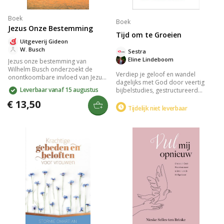
Boek
Boek
Jezus Onze Bestemming
Tijd om te Groeien
Uitgeverij Gideon
W. Busch
Sestra
Eline Lindeboom
Jezus onze bestemming van
Wilhelm Busch onderzoekt de
Verdiep je geloof en wandel
onontkoombare invloed van Jezus
dagelijks met God door veertig
Christus op ieders leven. Busch
Leverbaar vanaf 15 augustus
bijbelstudies, gestructureerd
beschrijft de blijvende impact van
volgens de seizoenen. Ontdek rijke
Jezus als keerpunt in de
€ 13,50
lessen vanuit de reis van Gods volk
Tijdelijk niet leverbaar
geschiedenis. Met diepgaande
uit Egypte en Jezus' onderwijs.
inzichten inspireert het boek tot
Inclusief praktische opdrachten en
zelfreflectie en verkenning van
een poster om je groei vast te
levenskeuzes vanuit
leggen. Geschikt voor persoonlijk
geloofsperspectief.
en groepsgebruik.