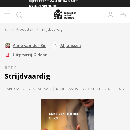
MET
BIJBELTEKST VAN DE DAG MET
OVERDENKING 📖
Producten
Strijdvaardig
Home
Anne van der Bijl
Al Janssen
Uitgeverij Gideon
BOEK
Strijdvaardig
PAPERBACK
256 PAGINA'S
NEDERLANDS
21 OKTOBER 2023
978905