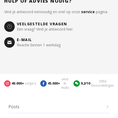
HULP OF ADVIES NODIG?
Vind je antwoord eenvoudig en snel op onze
service
pagina.
VEELGESTELDE VRAGEN
Een vraag? Vind je antwoord hier.
E-MAIL
Reactie binnen 1 werkdag
vind-
3956
40.000+
volgers
45.000+
ik-
9,2/10
beoordelingen
leuks
Posts