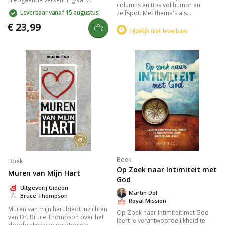
columns en tips vol humor en
Openbaring. Deze fascinerende
Leverbaar vanaf 15 augustus
zelfspot. Met thema's als
reis onthult Gods ultieme plan,
vaderschap, authenticiteit en
verweven met thema's als geloof
€ 23,99
uitdagingen, brengt het boek een
Tijdelijk niet leverbaar
en geschiedenis. Laat je inspireren
glimlach, ontroering en motivatie.
door het onovertroffen
Perfect voor als je even niet meer
meesterwerk waarin de grootsheid
weet wat te doen, en een steun in
van het universum en het evangelie
je dagelijkse leven.
samenkomen.
Boek
Boek
Op Zoek naar Intimiteit met
Muren van Mijn Hart
God
Uitgeverij Gideon
Martin Dol
Bruce Thompson
Royal Mission
Muren van mijn hart biedt inzichten
Op Zoek naar Intimiteit met God
van Dr. Bruce Thompson over het
leert je verantwoordelijkheid te