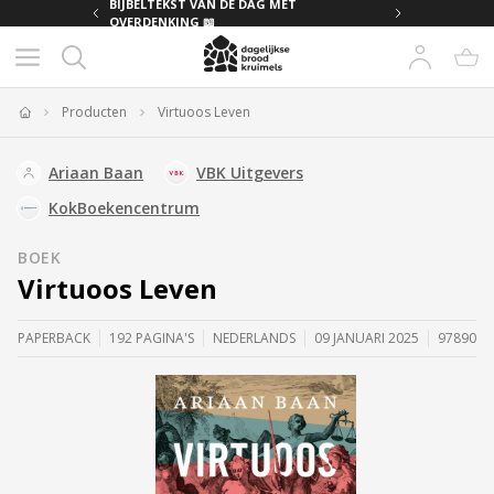
MET
BIJBELTEKST VAN DE DAG MET
OVERDENKING 📖
Producten
Virtuoos Leven
Home
Ariaan Baan
VBK Uitgevers
KokBoekencentrum
BOEK
Virtuoos Leven
PAPERBACK
192 PAGINA'S
NEDERLANDS
09 JANUARI 2025
9789043