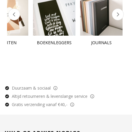
KAARTEN
BOEKENLEGGERS
JOURNALS
Duurzaam & sociaal
Altijd retourneren & levenslange service
Gratis verzending vanaf €40,-