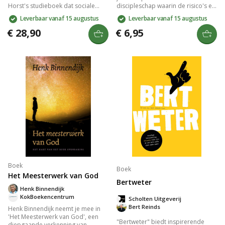
Horst's studieboek dat sociale
discipleschap waarin de risico's en
wetenschap, filosofie en theologie
beloningen van gehoorzaamheid
Leverbaar vanaf 15 augustus
Leverbaar vanaf 15 augustus
combineert. Ontdek de rol van
aan Jezus worden verkend. Met
medemensen, vrijheid,
inspirerende verhalen en
€ 28,90
€ 6,95
verantwoordelijkheid en je ziel in
praktische inzichten biedt het een
het christelijk mensbeeld. Perfect
unieke kijk op geloof en roeping,
voor christenen die hun dagelijks
perfect voor iedereen die
leven willen verdiepen.
diepgang zoekt in hun spirituele
leven.
Boek
Boek
Het Meesterwerk van God
Bertweter
Henk Binnendijk
KokBoekencentrum
Scholten Uitgeverij
Bert Reinds
Henk Binnendijk neemt je mee in
'Het Meesterwerk van God', een
"Bertweter" biedt inspirerende
diepgaande verkenning van