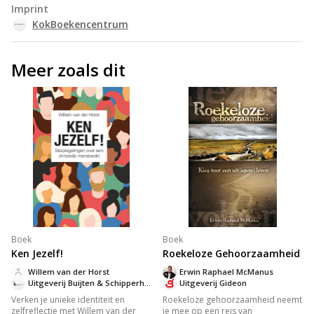
Imprint
KokBoekencentrum
Meer zoals dit
Boek
Boek
Ken Jezelf!
Roekeloze Gehoorzaamheid
Willem van der Horst
Erwin Raphael McManus
Uitgeverij Buijten & Schipperheijn
Uitgeverij Gideon
Verken je unieke identiteit en
Roekeloze gehoorzaamheid neemt
zelfreflectie met Willem van der
je mee op een reis van