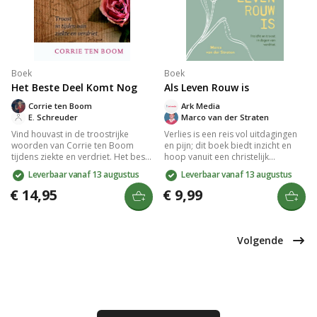
Boek
Boek
Het Beste Deel Komt Nog
Als Leven Rouw is
Corrie ten Boom
Ark Media
E. Schreuder
Marco van der Straten
Vind houvast in de troostrijke
Verlies is een reis vol uitdagingen
woorden van Corrie ten Boom
en pijn; dit boek biedt inzicht en
tijdens ziekte en verdriet. Het beste
hoop vanuit een christelijk
deel komt nog biedt hoop en
perspectief. Het ondersteunt
Leverbaar vanaf 13 augustus
Leverbaar vanaf 13 augustus
vertrouwen met beloften van God,
lezers met praktische
en laat zien dat Hij alles ten goede
handreikingen en troost in tijden
€ 14,95
€ 9,99
zal keren voor wie Hem liefheeft.
van rouw, terwijl het begrip van
Dit inspirerende boek versterkt je
verdriet verdiept. Een waardevol
geloof en biedt steun in moeilijke
geschenk dat steun biedt in
tijden.
moeilijke dagen.
Volgende