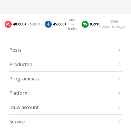
vind-
3956
40.000+
volgers
45.000+
ik-
9,2/10
beoordelingen
leuks
Posts
Producten
Programma’s
Platform
Jouw account
Service