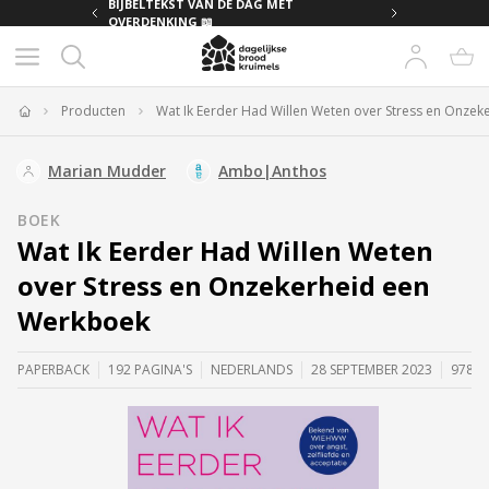
MET
BIJBELTEKST VAN DE DAG MET
OVERDENKING 📖
Producten
Wat Ik Eerder Had Willen Weten over Stress en Onze
Home
Marian Mudder
Ambo|Anthos
BOEK
Wat Ik Eerder Had Willen Weten
over Stress en Onzekerheid een
Werkboek
PAPERBACK
192 PAGINA'S
NEDERLANDS
28 SEPTEMBER 2023
97890