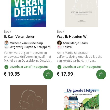
Boek
Boek
Ik Kan Veranderen
Wat Ik Houden Wil
Michelle van Dusseldorp
Anne Marije Baars
Uitgeverij Buijten & Schipperheijn
Sestra
Verken verborgen motieven en
Anne Marije's reis naar
onbewuste drijfveren in jezelf met
zelfontdekking onthult de kracht
Michelle van Dusseldorp. Ontdek
van kwetsbaarheid. In haar
hoe zelfinzicht en christelijke
zoektocht naar authenticiteit leert
Leverbaar vanaf 14 augustus
Leverbaar vanaf 14 augustus
principes leiden tot innerlijke
ze omgaan met burn-outs en
genezing en geestelijke
depressies, omarmt ze haar
€ 19,95
€ 17,99
volwassenheid. Dit praktische boek
autisme, en vindt ze vrijheid in
in elf stappen biedt levenslange
minimalisme. Dit inspirerend
waarde voor wie zich innerlijk
verhaal laat zien hoe je jezelf kunt
vastgelopen voelt.
herontdekken en oude ballast los
kunt laten.