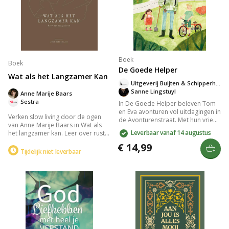
Boek
Boek
De Goede Helper
Wat als het Langzamer Kan
Uitgeverij Buijten & Schipperheijn
Sanne Lingstuyl
Anne Marije Baars
Sestra
In De Goede Helper beleven Tom
en Eva avonturen vol uitdagingen in
Verken slow living door de ogen
de Avonturenstraat. Met hun vriend
van Anne Marije Baars in Wat als
Hans de Helper leren ze omgaan
Leverbaar vanaf 14 augustus
het langzamer kan. Leer over rust
met faalangst, pesten en verlies.
vinden in alledaagse momenten,
Dit boek biedt herkenbare
€ 14,99
flexibel omgaan met
Tijdelijk niet leverbaar
verhalen over moed, vriendschap
veranderingen en loslaten. Het
en zelfvertrouwen, ondersteund
boek biedt inzicht in leven vanuit je
door de Heilige Geest.
hart met prachtige foto's die
aanwezig leven illustreren.