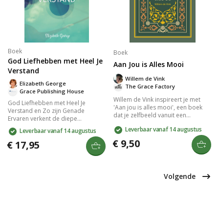
Boek
Boek
God Liefhebben met Heel Je
Aan Jou is Alles Mooi
Verstand
Willem de Vink
Elizabeth George
The Grace Factory
Grace Publishing House
Willem de Vink inspireert je met
God Liefhebben met Heel Je
'Aan jou is alles mooi', een boek
Verstand en Zo zijn Genade
dat je zelfbeeld vanuit een
Ervaren verkent de diepe
goddelijk perspectief verdiept.
verbinding tussen geloof en
Leverbaar vanaf 14 augustus
Leverbaar vanaf 14 augustus
Geniet van 31 meditaties die je
verstand. Dit boek biedt inzichten
helpen jezelf als kostbaar en
€ 9,50
in hoe je met je geheel kunt
€ 17,95
geliefd te zien in Gods ogen. Dit
liefhebben en de betekenis van
kostbare boekje versterkt je
genade kunt ervaren. Het biedt
zelfwaarde vanuit spiritualiteit en
praktische handvatten voor een
geloof.
leven vol spirituele groei en
Volgende
verdieping van je relatie met God.
Een waardevolle gids voor
iedereen die zijn geloof wil
versterken.