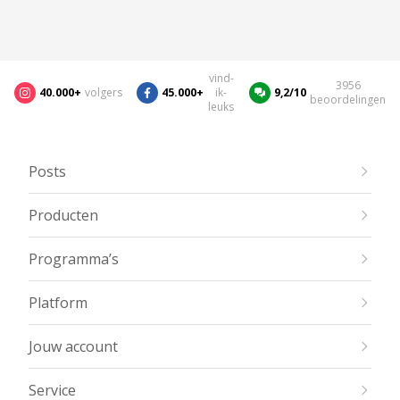
vind-
3956
40.000+
volgers
45.000+
ik-
9,2/10
beoordelingen
leuks
Posts
Producten
Programma’s
Platform
Jouw account
Service