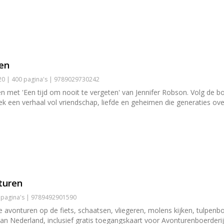
ten
0 | 400 pagina's | 9789029730242
 met 'Een tijd om nooit te vergeten' van Jennifer Robson. Volg de b
ek een verhaal vol vriendschap, liefde en geheimen die generaties over
turen
4 pagina's | 9789492901590
e avonturen op de fiets, schaatsen, vliegeren, molens kijken, tulpenb
an Nederland, inclusief gratis toegangskaart voor Avonturenboerder