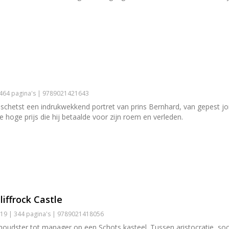
 464 pagina's | 9789021421643
chetst een indrukwekkend portret van prins Bernhard, van gepest jon
e hoge prijs die hij betaalde voor zijn roem en verleden.
liffrock Castle
19 | 344 pagina's | 9789021418056
udster tot manager op een Schots kasteel. Tussen aristocratie, soci