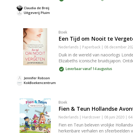
Claudia de Breij
Uitgeverij Pluim
Boek
Een Tijd om Nooit te Verge
Nederlands | Paperback | 08 december 202
Duik in de wereld van naoorlogs Londen
Elizabeths iconische bruidsjapon. Ontd
Leverbaar vanaf 14 augustus
Jennifer Robson
KokBoekencentrum
Boek
Fien & Teun Hollandse Avon
Nederlands | Hardcover | 08 juni 2020 | 6
Fien en Teun beleven vrolijke Hollands
herkenbare verhalen en sfeerbeelden v