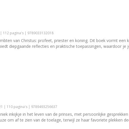
 | 112 pagina's | 9789033132018
ambten van Christus: profeet, priester en koning. Dit boek vormt een 
t biedt diepgaande reflecties en praktische toepassingen, waardoor je 
1 | 110 pagina's | 9789493256637
uniek inkijkje in het leven van de prinses, met persoonlijke gesprekke
ze om af te zien van de toelage, terwijl ze haar favoriete plekken de