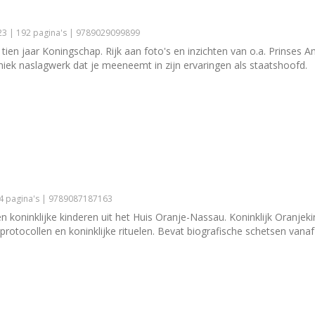
3 | 192 pagina's | 9789029099899
tien jaar Koningschap. Rijk aan foto's en inzichten van o.a. Prinses A
ek naslagwerk dat je meeneemt in zijn ervaringen als staatshoofd.
44 pagina's | 9789087187163
n koninklijke kinderen uit het Huis Oranje-Nassau. Koninklijk Oranjek
wprotocollen en koninklijke rituelen. Bevat biografische schetsen vana