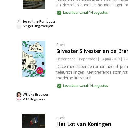
en zichzelf staande te houden tegen
Leverbaar vanaf 14 augustus
Josephine Rombouts
Singel Uitgeverijen
Boek
Silvester Silvester en de Bra
Nederlands | Paperback | 04 juni 2019 | 2
Deze meeslepende roman neemt je mee 
teleurstellingen. Met treffende schrijf
moderne literatuur.
Leverbaar vanaf 14 augustus
Willeke Brouwer
VBK Uitgevers
Boek
Het Lot van Koningen