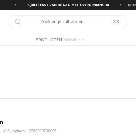
ING 📖
BIJBELTEKST VAN DE DAG MET OVERDENKING 📖
Krui
⌘
K
PRODUCTEN
WEBSHOP
in
 | 416 pagina's | 9789029738095