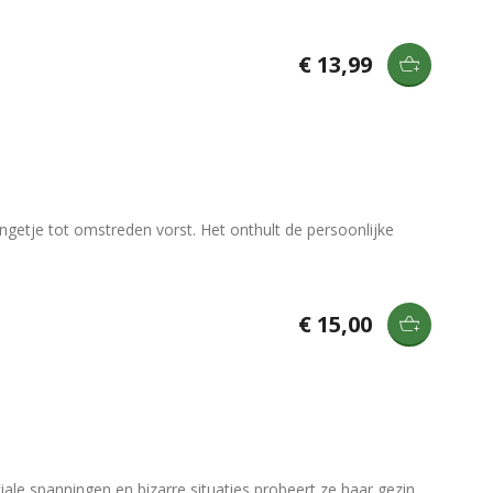
€ 13,99
getje tot omstreden vorst. Het onthult de persoonlijke
€ 15,00
ale spanningen en bizarre situaties probeert ze haar gezin