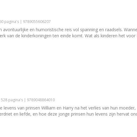
160 pagina's | 9789055606207
en avontuurlijke en humoristische reis vol spanning en raadsels. Wan
erk van de kinderkoningen ten einde komt. Wat als kinderen het voor 
| 528 pagina's | 9789048864010
 de levens van prinsen William en Harry na het verlies van hun moeder,
verdriet en liefde, en hoe deze jonge prinsen hun levens zijn hervat 