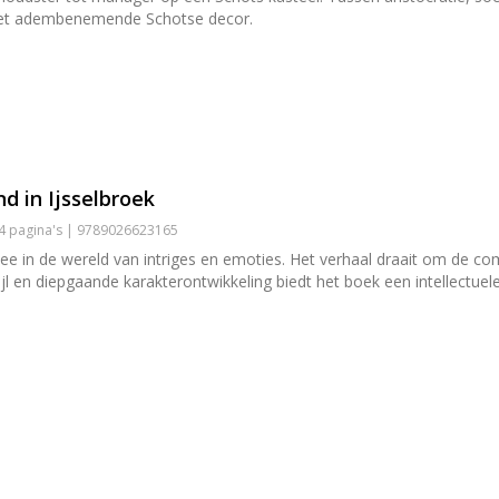
 het adembenemende Schotse decor.
nd in Ijsselbroek
24 pagina's | 9789026623165
in de wereld van intriges en emoties. Het verhaal draait om de co
stijl en diepgaande karakterontwikkeling biedt het boek een intellectu