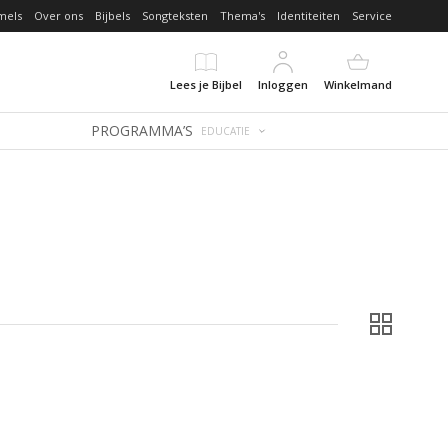
mels
Over ons
Bijbels
Songteksten
Thema's
Identiteiten
Service
Lees je Bijbel
Inloggen
Winkelmand
PROGRAMMA’S
EDUCATIE