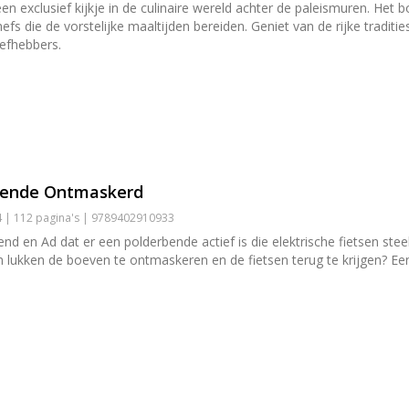
een exclusief kijkje in de culinaire wereld achter de paleismuren. Het
hefs die de vorstelijke maaltijden bereiden. Geniet van de rijke tradi
iefhebbers.
rbende Ontmaskerd
4 | 112 pagina's | 9789402910933
nd en Ad dat er een polderbende actief is die elektrische fietsen ste
hem lukken de boeven te ontmaskeren en de fietsen terug te krijgen? E