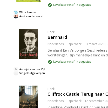
Leverbaar vanaf 14 augustus
Witte Leeuw
Anet van de Vorst
Boek
Bernhard
Nederlands | Paperback | 03 maart 2020 |
Bernhard Een Verborgen Geschiedenis s
worstelingen, zijn menselijke kant en d
Leverbaar vanaf 14 augustus
Annejet van der Zijl
Singel Uitgeverijen
Boek
Cliffrock Castle Terug naar C
Nederlands | Paperback | 12 september 20
Josephine Rombouts klimt op van huisho