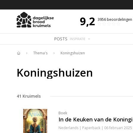
 DE DAG MET OVERDENKING 📖
BIJBELTEKST VAN DE DAG MET OVERDENK
9,2
3956
beoordelingen
POSTS
INSPIRATIE
Thema's
Koningshuizen
Home
Koningshuizen
41
Kruimels
Boek
In de Keuken van de Koning
Nederlands | Paperback | 06 februari 2025