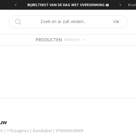
ING 📖
BIJBELTEKST VAN DE DAG MET OVERDENKING 📖
Krui
⌘
K
PRODUCTEN
WEBSHOP
euw
 | 176 pagina's | Basisbijbel | 9789043538909