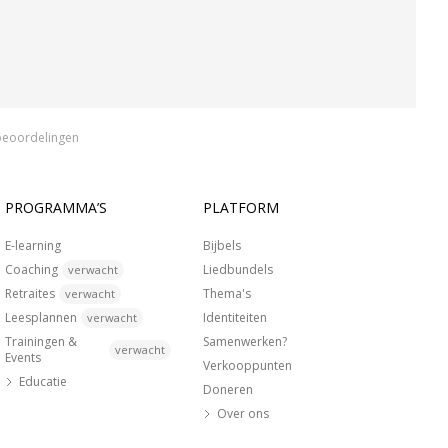
beoordelingen
PROGRAMMA’S
PLATFORM
E-learning
Bijbels
Coaching
Liedbundels
verwacht
Retraites
Thema's
verwacht
Leesplannen
Identiteiten
verwacht
Trainingen &
Samenwerken?
verwacht
Events
Verkooppunten
Educatie
Doneren
Over ons