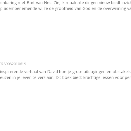
aring met Bart van Nes. Zie, ik maak alle dingen nieuw biedt inzicht i
op adembenemende wijze de grootheid van God en de overwinning va
| 9789082010619
 inspirerende verhaal van David hoe je grote uitdagingen en obstakels
 reuzen in je leven te verslaan. Dit boek biedt krachtige lessen voor p