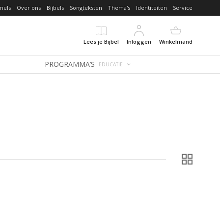
mels
Over ons
Bijbels
Songteksten
Thema's
Identiteiten
Service
Lees je Bijbel
Inloggen
Winkelmand
PROGRAMMA’S
EDUCATIE