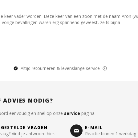
e keer vader worden. Deze keer van een zoon met de naam Aron (wat 
e vorige bevallingen waren erg spannend geweest, zelfs bijna
Altijd retourneren & levenslange service
F ADVIES NODIG?
oord eenvoudig en snel op onze
service
pagina.
LGESTELDE VRAGEN
E-MAIL
raag? Vind je antwoord hier.
Reactie binnen 1 werkdag