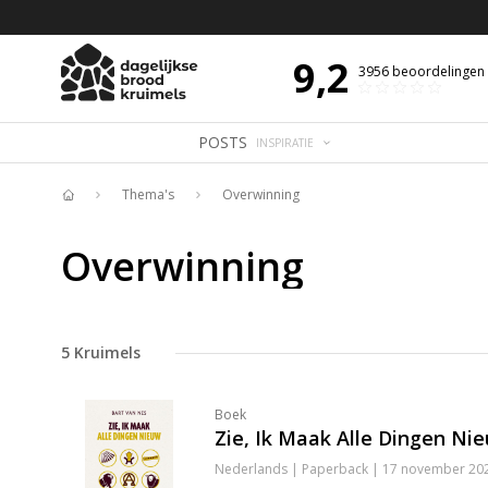
 DE DAG MET OVERDENKING 📖
BIJBELTEKST VAN DE DAG MET OVERDENK
9,2
3956
beoordelingen
POSTS
INSPIRATIE
Thema's
Overwinning
Home
Overwinning
5
Kruimels
Boek
Zie, Ik Maak Alle Dingen Ni
Nederlands | Paperback | 17 november 2022