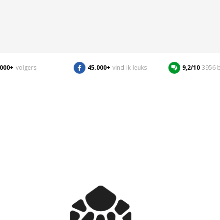
.000+
volgers
45.000+
vind-ik-leuks
9,2/10
3956 