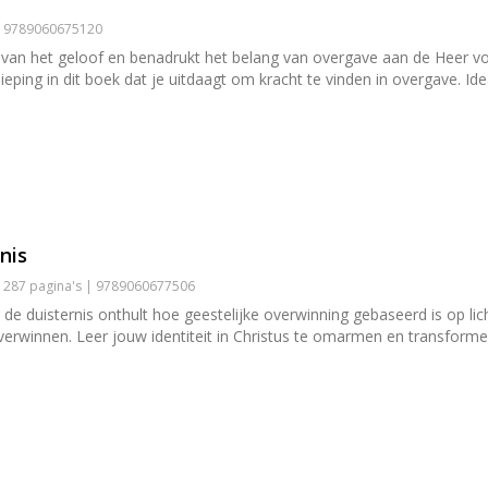
 | 9789060675120
jd van het geloof en benadrukt het belang van overgave aan de Heer v
ieping in dit boek dat je uitdaagt om kracht te vinden in overgave. Ide
nis
| 287 pagina's | 9789060677506
e duisternis onthult hoe geestelijke overwinning gebaseerd is op lic
verwinnen. Leer jouw identiteit in Christus te omarmen en transforme