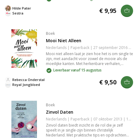
Ontdek inspirerende verhalen over liefde,
onafhankelijkheid en geloof binnen het Koninkrijk
Hilde Pater
€ 9,95
van God.
Sestra
Boek
Mooi Niet Alleen
Nederlands | Paperback | 27 september 2016 | 96 pagina's | 9789033801143
Mooi niet alleen laat je zien hoe het is om single te
zijn, met aandacht voor zowel de mooie als de
moeilijke kanten. Met herkenbare verhalen,
humor en bijbelse inspiratie biedt predikant
Leverbaar vanaf 15 augustus
Rebecca Onderstal steun en inzicht voor iedereen
die alleen door het leven gaat.
Rebecca Onderstal
€ 9,50
Royal Jongbloed
Boek
Zinvol Daten
Nederlands | Paperback | 07 oktober 2013 | 160 pagina's | 9789033800337
Zinvol daten biedt inzicht in de rol die je zelf
speelt in je single-zijn binnen christelijk
Nederland. Met praktische tips en opdrachten