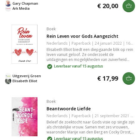
biedt het waardevolle inzichten om je liefdesleven
Gary Chapman
€ 20,00
[kaartenhouders](/producten/hangers-en-
te verrijken.
Ark Media
houders).
Boek
Rein Leven voor Gods Aangezicht
Nederlands | Paperback | 24 januari 2022 | 168 pagina's | 9789088972973
Elisabeth Elliot biedt een diepgaande blik op rein
leven vanuit geloof. Ze onderzoekt de
uitdagingen en mogelijkheden van zuiverheid
voor zowel singles als koppels, voortbordurend
Leverbaar vanaf 15 augustus
op persoonlijke ervaringen. Dit pastorale boek
balanceert strijd en overwinning in de christelijke
Uitgeverij Groen
€ 17,99
liefdesweg.
Elisabeth Elliot
Boek
Beantwoorde Liefde
Nederlands | Paperback | 21 september 2021 | 176 pagina's | 9789492831996
Beleef de zoektocht naar Gods visie op single zijn
als christelijke vrouw. Samen met zes vrouwen,
waaronder Marije van den Berg en Cocky Drost,
wordt de schoonheid van dit seizoen belicht.
Leverbaar vanaf 15 augustus