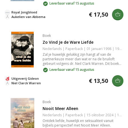
moedigt Aukelien van Abbema je aan om bewust
Leverbaar vanaf 15 augustus
te daten, en onderzoekt ze hoe verwachtingen en
zelfbeeld je zoektocht naar een partner
Royal Jongbloed
€ 17,50
beïnvloeden.
Aukelien van Abbema
Boek
Zo Vind Je de Ware Liefde
Nederlands | Paperback | 01 januari 1998 | 191 pagina's | 9789060677476
Zal je huwelijk gelukkig zijn hangt af van de
partnerkeuze meer dan wat er na de bruiloft
gebeurt volgens dr. Neil Clark Warren. Dit boek
biedt tien principes om de juiste partner te
Leverbaar vanaf 15 augustus
vinden die leiden tot een stabiel en gelukkig
huwelijk. Een must-read voor wie zoekt naar ware
Uitgeverij Gideon
€ 13,50
liefde en huwelijksgeluk.
Niel Clarck Warren
Boek
Nooit Meer Alleen
Nederlands | Paperback | 15 oktober 2024 | 144 pagina's | 9789033133107
Ontdek liefde, huwelijk en seksualiteit vanuit
bijbels perspectief met Nooit Meer Alleen.