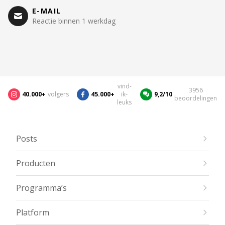
E-MAIL
Reactie binnen 1 werkdag
vind-
3956
40.000+
volgers
45.000+
ik-
9,2/10
beoordelingen
leuks
Posts
Producten
Programma’s
Platform