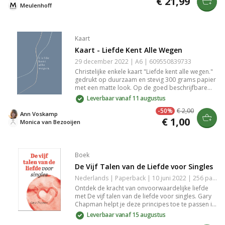
€ 21,99
Meulenhoff
Kaart
Kaart - Liefde Kent Alle Wegen
29 december 2022 | A6 | 609550839733
Christelijke enkele kaart "Liefde kent alle wegen."
gedrukt op duurzaam en stevig 300 grams papier
met een matte look. Op de goed beschrijfbare
achterkant van de kaart staat het logo van
Leverbaar vanaf 11 augustus
DagelijkseBroodkruimels en een kleine
-50%
€ 2,00
streepjescode. De achterkant is verder volledig
Ann Voskamp
€ 1,00
blanco. Lekker veel schrijfruimte dus. Het
Monica van Bezooijen
papierformaat van de kaart is A6 (afmetingen
14,8 cm × 10,5 cm × 0,1 cm). De kaart wordt
geleverd met een passende geribbelde kraft
envelop met puntklep. De puntklep is voorzien
Boek
van een gegomde strip die nat gemaakt moet
De Vijf Talen van de Liefde voor Singles
worden om de envelop dicht te plakken. Tip:
Kaarten zijn niet alleen leuk om te versturen, maar
Nederlands | Paperback | 10 juni 2022 | 256 pagina's | 9789033803055
ook om thuis in je interieur te zetten. Het papier is
Ontdek de kracht van onvoorwaardelijke liefde
stevig genoeg om de kaarten zonder
met De vijf talen van de liefde voor singles. Gary
hulpmiddelen tegen een wand of ander voorwerp
Chapman helpt je deze principes toe te passen in
te laten staan. Toch iets leuks kopen om kaarten
relaties met vrienden, familie en collega’s.
Leverbaar vanaf 15 augustus
mee neer te zetten of op te hangen? Bekijk dan
Inclusief een nieuw hoofdstuk over online dating,
onze [klemborden](/producten/klemborden) en