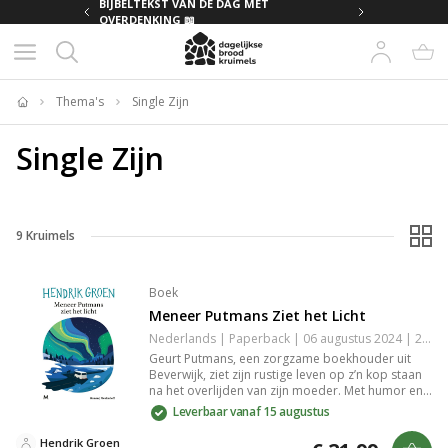
MET
BIJBELTEKST VAN DE DAG MET
OVERDENKING 📖
Thema's
Single Zijn
Home
Single Zijn
9
Kruimels
Boek
Meneer Putmans Ziet het Licht
Nederlands | Paperback | 06 augustus 2024 | 224 pagina's | 9789089682925
Geurt Putmans, een zorgzame boekhouder uit
Beverwijk, ziet zijn rustige leven op z’n kop staan
na het overlijden van zijn moeder. Met humor en
ontroering reist hij naar het noorderlicht en vindt
Leverbaar vanaf 15 augustus
onverwachte vriendschap en nieuwe inzichten.
Hendrik Groen