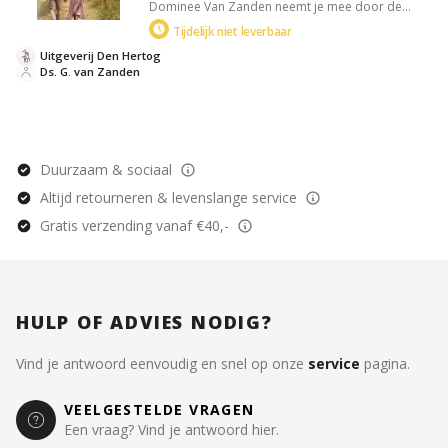
Dominee Van Zanden neemt je mee door de
Bijbel en biedt inzichten over verkering, trouwen,
Tijdelijk niet leverbaar
echtscheiding en single zijn. Verdiep je begrip van
relaties door gespreksvragen en bijbelgedeelten.
Uitgeverij Den Hertog
Ds. G. van Zanden
Duurzaam & sociaal
Altijd retourneren & levenslange service
Gratis verzending vanaf €40,-
HULP OF ADVIES NODIG?
Vind je antwoord eenvoudig en snel op onze
service
pagina.
VEELGESTELDE VRAGEN
Een vraag? Vind je antwoord hier.