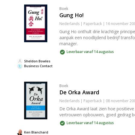
Boek
Gung Ho!
Nederlands | Paperback | 16 november 200
Gung Ho onthult drie krachtige princi
aanpak een noodlijdend bedrijf transf
manager.
Leverbaar vanaf 14 augustus
Sheldon Bowles
Business Contact
Boek
De Orka Award
Nederlands | Paperback | 08 november 200
De Orka Award laat zien hoe positieve 
vertrouwen opbouwen, goed gedrag belon
Leverbaar vanaf 14 augustus
Ken Blanchard