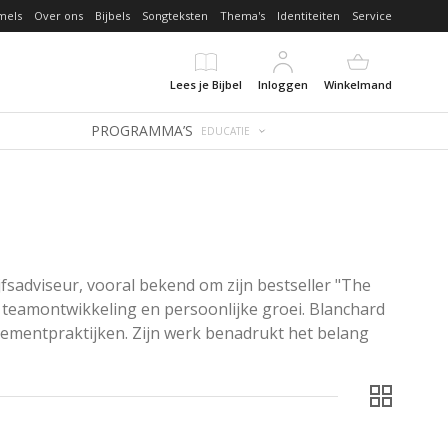
mels
Over ons
Bijbels
Songteksten
Thema's
Identiteiten
Service
Lees je Bijbel
Inloggen
Winkelmand
PROGRAMMA’S
EDUCATIE
sadviseur, vooral bekend om zijn bestseller "The 
 teamontwikkeling en persoonlijke groei. Blanchard 
mentpraktijken. Zijn werk benadrukt het belang 