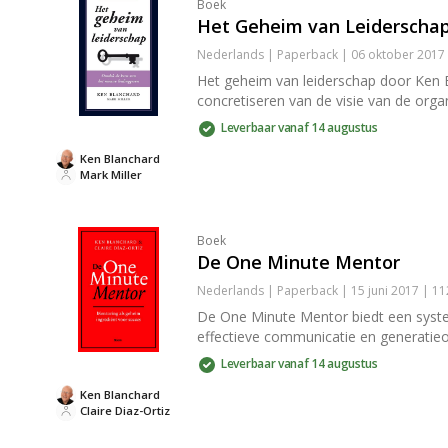
Boek
Het Geheim van Leiderscha
Nederlands | Paperback | 06 oktober 2017
Het geheim van leiderschap door Ken B
concretiseren van de visie van de organ
Leverbaar vanaf 14 augustus
Ken Blanchard
Mark Miller
Boek
De One Minute Mentor
Nederlands | Paperback | 15 juni 2017 | 1
De One Minute Mentor biedt een system
effectieve communicatie en generatieov
Leverbaar vanaf 14 augustus
Ken Blanchard
Claire Diaz-Ortiz