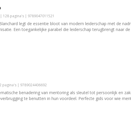
p
 | 128 pagina's | 9789047011521
lanchard legt de essentie bloot van modern leiderschap met de nadr
isatie. Een toegankelijke parabel die leiderschap terugbrengt naar de 
12 pagina's | 9789024406692
atische benadering van mentoring als sleutel tot persoonlijk en zake
erbrugging te benutten in hun voordeel. Perfecte gids voor wie mento