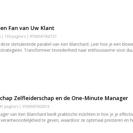
een Fan van Uw Klant
6 | 150 pagina's | 9789047002727
deze stimulerende parabel van Ken Blanchard. Leer hoe je een bloeie
antstrategieën. Transformeer tevredenheid naar enthousiasme voor du
rschap Zelfleiderschap en de One-Minute Manager
141 pagina's | 9789047002819
er van Ken Blanchard biedt praktische inzichten in hoe je je effecti
 verantwoordelijkheid te geven, waardoor ze optimaal presteren en 