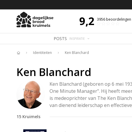
 DE DAG MET OVERDENKING 📖
BIJBELTEKST VAN DE DAG MET OVERDENK
9,2
3956
beoordelingen
POSTS
INSPIRATIE
Identiteiten
Ken Blanchard
Home
Ken Blanchard
Ken Blanchard (geboren op 6 mei 1939
One Minute Manager". Hij heeft meer 
is medeoprichter van The Ken Blanch
van dienend leiderschap en effectieve
15
Kruimels