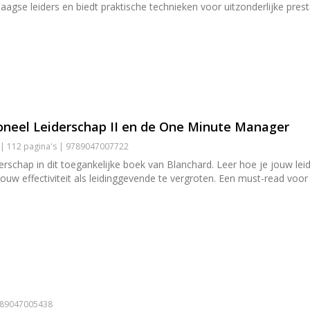
aagse leiders en biedt praktische technieken voor uitzonderlijke prest
ioneel Leiderschap II en de One Minute Manager
 | 112 pagina's | 9789047007722
derschap in dit toegankelijke boek van Blanchard. Leer hoe je jouw l
uw effectiviteit als leidinggevende te vergroten. Een must-read voor 
9789047005438