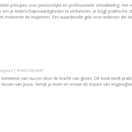
ntiële principes voor persoonlijke en professionele ontwikkeling. Het 
e om je leiderschapsvaardigheden te verbeteren. Je krijgt praktische st
t motiveren en inspireren. Een waardevolle gids voor iedereen die str
 pagina's | 9780310324997
betekenis van succes door de kracht van geven. Dit boek biedt praktis
 lessen van Jezus. Verrijk je leven en ervaar de impact van vrijgevig