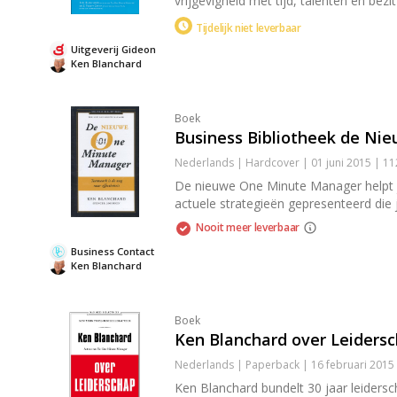
vrijgevigheid met tijd, talenten en bezi
Tijdelijk niet leverbaar
Uitgeverij Gideon
Ken Blanchard
Boek
Business Bibliotheek de N
Nederlands | Hardcover | 01 juni 2015 | 1
De nieuwe One Minute Manager helpt je
actuele strategieën gepresenteerd die j
Nooit meer leverbaar
Business Contact
Ken Blanchard
Boek
Ken Blanchard over Leiders
Nederlands | Paperback | 16 februari 2015
Ken Blanchard bundelt 30 jaar leidersc