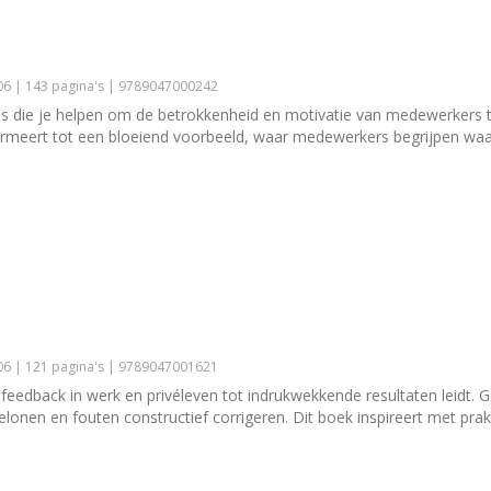
6 | 143 pagina's | 9789047000242
pes die je helpen om de betrokkenheid en motivatie van medewerkers t
ormeert tot een bloeiend voorbeeld, waar medewerkers begrijpen waa
6 | 121 pagina's | 9789047001621
feedback in werk en privéleven tot indrukwekkende resultaten leidt. 
en en fouten constructief corrigeren. Dit boek inspireert met prakti