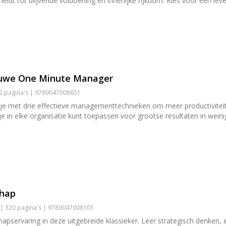
t leidt tot blijvende voldoening en innerlijke rijkdom. Kies voor een le
ieuwe One Minute Manager
12 pagina's | 9789047008651
 met drie effectieve managementtechnieken om meer productiviteit en
e in elke organisatie kunt toepassen voor grootse resultaten in weinig
chap
 | 320 pagina's | 9789047008101
hapservaring in deze uitgebreide klassieker. Leer strategisch denken