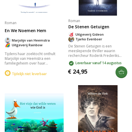
Roman
Roman
De Stenen Getuigen
En We Noemen Hem
Uitgeverij Gideon
Tjarko Evenboer
Marjolijn van Heemstra
Uitgeverij Rainbow
De Stenen Getuigen is een
meeslepende thriller waarin
Tijdens haar zoektocht onthult
rechercheur Roderik Frederiks
Marjolijn van Heemstra een
samen met Valérie van Ameide een
Leverbaar vanaf 14 augustus
familiegeheim over haar
intrigerend mysterie onderzoekt.
mysterieuze oom, de
Een moord op een hoogleraar,
€ 24,95
'bommenneef'. Was hij een held of
Tijdelijk niet leverbaar
verloren gewaande kleitabletten en
een misdadiger? Het boek
een eeuwenoud geheim brengen
combineert geschiedenis, familie-
hen op reis van Nederland naar
erfgoed en persoonlijke reflectie,
Turkije. Wetenschap, historie en
wat je meeneemt in de
spiritualiteit verweven hun lot.
intrigerende wereld van verleden
en waarheid.