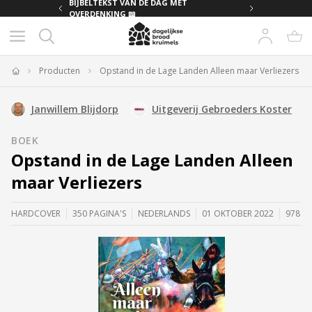
MET
BIJBELTEKST VAN DE DAG MET
OVERDENKING 📖
Producten
Opstand in de Lage Landen Alleen maar Verliezers
Home
Janwillem Blijdorp
Uitgeverij Gebroeders Koster
BOEK
Opstand in de Lage Landen Alleen
maar Verliezers
HARDCOVER
350 PAGINA'S
NEDERLANDS
01 OKTOBER 2022
97894