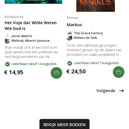
Kinderboek
Roman
Het Visje dat Wilde Weten
Markus
Wie God is
The Grace Factory
Jesse Alberts
Willem de Vink
Mellody Alberts-Jonasse
Yoan, een vijftienjarige jongen,
Visje vraagt zich af wie God is en
trotseert gevaar op de daken van
gaat samen met een pelikaan op
Jeruzalem en raakt verwikkeld in
reis langs wonderen van de
het verzet tegen Romeinen. Hij
schepping. Door kleurrijke
Leverbaar vanaf 14 augustus
Leverbaar vanaf 14 augustus
ervaart discriminatie, radicalisering
illustraties en eenvoudige
en liefde. Als ooggetuige van Jezus'
€ 24,50
voorbeelden wordt op een
€ 14,95
arrestatie, moet hij zijn ware zelf
begrijpelijke manier uitgelegd wie
vinden. Een meeslepend verhaal
God is voor jonge kinderen.
voor jong en oud over volwassen
worden en liefde.
Volgende
BEKIJK MEER
BOEKEN