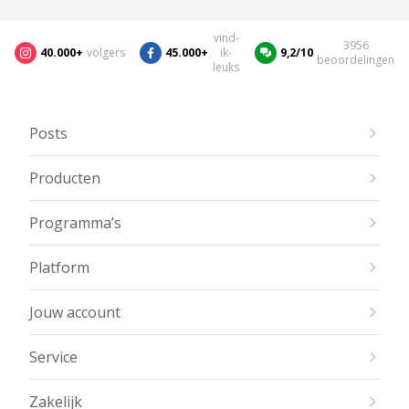
vind-
3956
40.000+
volgers
45.000+
ik-
9,2/10
beoordelingen
leuks
Posts
Producten
Programma’s
Platform
Jouw account
Service
Zakelijk