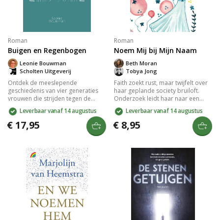
Roman
Roman
Buigen en Regenbogen
Noem Mij bij Mijn Naam
Leonie Bouwman
Beth Moran
Scholten Uitgeverij
Tobya Jong
Ontdek de meeslepende
Faith zoekt rust, maar twijfelt over
geschiedenis van vier generaties
haar geplande society bruiloft.
vrouwen die strijden tegen de
Onderzoek leidt haar naar een
onzichtbare destructie in hun
kerkkoor en ontmoeting met
Leverbaar vanaf 14 augustus
Leverbaar vanaf 14 augustus
gezinnen. De impact van de
pastor Dylan, terwijl het verleden
Tweede Wereldoorlog en de
blijft achtervolgen wanneer de
€ 17,95
€ 8,95
kracht van liefde en trouw vormen
moordenaar van haar moeder
een emotioneel erfgoed. Laat je
vrijkomt. Een roman vol humor,
raken door hun verhaal en Gods
gebrokenheid en hoop door
regenboog van troost.
nieuwe vriendschappen.