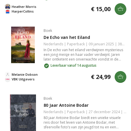
leren waardevolle lessen over familiebanden en
zelfacceptatie. Dit verhaal biedt een indringende
Heather Morris
€ 15,00
kijk op de complexiteit van relaties en de kracht
HarperCollins
van hoop. Perfect voor liefhebbers van
emotionele fictie.
Boek
De Echo van het Eiland
Nederlands | Paperback | 09 januari 2025 | 384 pagina's | 9789029737562
In De echo van het eiland verdwijnen mysterieus
een jong meisje en haar vader verdwijnt. Jaren
later ontketent een onverwachte vondst in de
ruïne van een kasteel een zoektocht naar de
Leverbaar vanaf 14 augustus
waarheid. Reis mee door heden en verleden in dit
intrigerende verhaal vol geheimen en
Melanie Dobson
€ 24,99
onverwachte wendingen.
VBK Uitgevers
Boek
80 Jaar Antoine Bodar
Nederlands | Paperback | 27 december 2024 | 116 pagina's | 9789493395244
80 jaar Antoine Bodar biedt een unieke visuele
reis door het leven van Antoine Bodar, met
sfeervolle foto’s van zijn jeugd tot nu en een