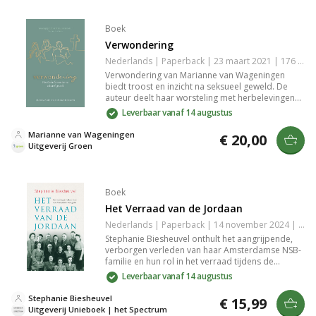
geschiedenisliefhebbers en geïnteresseerden in
vroege christelijke geschiedenis.
Boek
Verwondering
Nederlands | Paperback | 23 maart 2021 | 176 pagina's | 9789088972713
Verwondering van Marianne van Wageningen
biedt troost en inzicht na seksueel geweld. De
auteur deelt haar worsteling met herbelevingen
en vragen aan God, terwijl ze rust vindt in Bijbelse
Leverbaar vanaf 14 augustus
troost. Dit kwetsbare boek is een baken van hoop
en begrip en geeft inzicht in de kracht van geloof
Marianne van Wageningen
€ 20,00
na trauma.
Uitgeverij Groen
Boek
Het Verraad van de Jordaan
Nederlands | Paperback | 14 november 2024 | 272 pagina's | 9789000386369
Stephanie Biesheuvel onthult het aangrijpende,
verborgen verleden van haar Amsterdamse NSB-
familie en hun rol in het verraad tijdens de
Tweede Wereldoorlog. Een zoektocht door
Leverbaar vanaf 14 augustus
archieven en familiegeheimen brengt een
schokkende waarheid aan het licht.
Stephanie Biesheuvel
€ 15,99
Uitgeverij Unieboek | het Spectrum