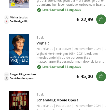
groot Nederlands gezin dat met liefde, geloof en
optimisme hun leven opnieuw opbouwt in Spanje.
Lees over hun tegenslagen, hun hechte band en
Leverbaar vanaf 14 augustus
de kracht van onvoorwaardelijke familiebanden.
Micha Jacobs
€ 22,99
De Bezige Bij
Boek
Vrijheid
Nederlands | Hardcover | 26 november 2024 | 700 pagina's | 9789029550482
Vrijheid Herinneringen 1954–2021 biedt een
meeslepende kijk op de persoonlijke en
maatschappelijke veranderingen door de jaren
heen. Met indringende verhalen en reflecties
Leverbaar vanaf 14 augustus
onthult het boek de zoektocht naar vrijheid in
verschillende contexten. Een waardevolle mix van
Singel Uitgeverijen
€ 45,00
nostalgie en inzicht, perfect voor wie
De Arbeiderspers
geïnteresseerd is in de ontwikkeling van de
moderne samenleving.
Boek
Schandalig Mooie Opera
Nederlands | Paperback | 19 november 2024 | 240 pagina's | 9789021052199