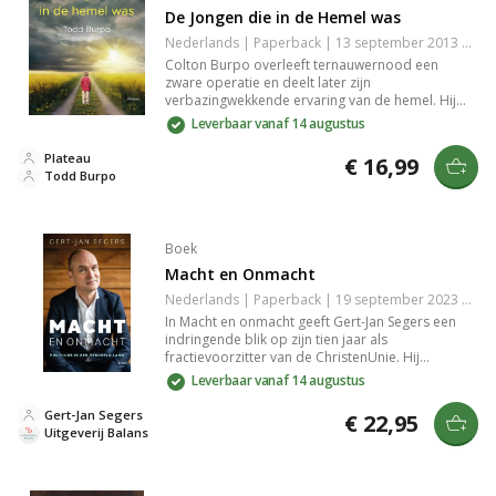
De Jongen die in de Hemel was
Nederlands | Paperback | 13 september 2013 | 9789058040879
Colton Burpo overleeft ternauwernood een
zware operatie en deelt later zijn
verbazingwekkende ervaring van de hemel. Hij
ontmoet zijn zusje, overgrootvader, en Jezus, en
Leverbaar vanaf 14 augustus
beschrijft liefdevol de hemel. Dit ontroerende
verhaal biedt een unieke kijk op eeuwigheid door
Plateau
€ 16,99
de ogen van een kind.
Todd Burpo
Boek
Macht en Onmacht
Nederlands | Paperback | 19 september 2023 | 256 pagina's | 9789463822886
In Macht en onmacht geeft Gert-Jan Segers een
indringende blik op zijn tien jaar als
fractievoorzitter van de ChristenUnie. Hij
reflecteert op de spanningen tussen idealen en
Leverbaar vanaf 14 augustus
politieke compromissen in Den Haag en
onderzoekt de uitdagingen van een steeds verder
Gert-Jan Segers
€ 22,95
polariserend Nederland. Een inspirerende en
Uitgeverij Balans
kritische terugblik.