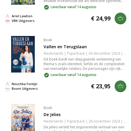
eeuwse vroedvrouw die als detective optreedt
nadat een man dood wordt gevonden. Door haar
Leverbaar vanaf 14 augustus
dagboek en kennis van dorpsgeheimen ontrafelt
ze een moordzaak en de harde realiteit voor
Ariel Lawhon
€ 24,99
vrouwen in een door mannen geregeerde wereld.
VBK Uitgevers
Boek
Vallen en Terugslaan
Nederlands | Paperback | 04 december 2024 | 176 pagina's | 9789024469024
Dit boek biedt een diepgaande verkenning van
thema's zoals identiteit, liefde en de complexiteit
van menselijke relaties. De personages zijn rijk
gelaagd en hun ontwikkeling is meeslepend, wat
Leverbaar vanaf 14 augustus
je meeneemt op een emotionele reis. Met
aansprekende schrijfstijl en krachtige
Nouchka Fontijn
€ 23,95
verhaallijnen laat het je nadenken over de
Boom Uitgevers
verbindingen die we maken en de keuzes die we
maken in ons leven.
Boek
De Jelies
Nederlands | Paperback | 26 november 2024 | Onbekend | 9789403133591
De Jelies vertelt het inspirerende verhaal van een