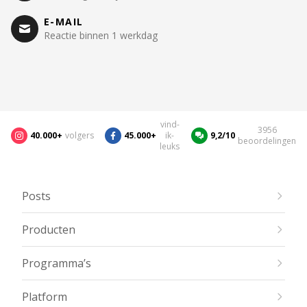
E-MAIL
Reactie binnen 1 werkdag
vind-
3956
40.000+
volgers
45.000+
ik-
9,2/10
beoordelingen
leuks
Posts
Producten
Programma’s
Platform