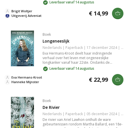
exclusief interview met Daan Heerma van Voss.
Leverbaar vanaf 14 augustus
Een inspirerende special vol herinneringen en
persoonlijke momenten.
Brigit Woltjer
€ 14,99
Uitgeverij Adveniat
Boek
Longeneeslijk
Nederlands | Paperback | 17 december 2024 | 184 pagina's | 9789000398034
Eva Hermans-Kroot deelt haar indringende
verhaal over het leven met ongeneeslijke
longkanker vanaf haar 22ste. Ondanks de
uitdagingen studeert ze cum laude af en groeit
Leverbaar vanaf 14 augustus
haar Instagram tot 300.000 volgers. Dit boek is
een eerlijke en humorvolle kijk op omgaan met
Eva Hermans-Kroot
€ 22,99
een moeilijke diagnose en het leven ten volle
Hanneke Mijnster
leven.
Boek
De Rivier
Nederlands | Paperback | 05 december 2024 | 480 pagina's | 9789029737395
De rivier van Ariel Lawhon onthult de ware
gebeurtenissen rondom Martha Ballard, een 18e-