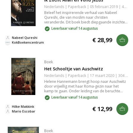
Nederlands | Paperback | 05 februari 2019 | 424 pagina's | 9789043531313
Beleef het inspirerende verhaal van Nabeel
Qureshi, die van moslim naar christen
veranderde. Dit boek biedt diepgaande inzichten
in de islam, de historische zoektocht naar Jezus
Leverbaar vanaf 14 augustus
en de persoonlijke strijd voor waarheid, met
extra bijdragen van vrienden en familie.
Nabeel Qureshi
€ 28,99
KokBoekencentrum
Boek
Het Schooltje van Auschwitz
Nederlands | Paperback | 17 maart 2020 | 304 pagina's | 9789029729413
Helene Hannemann brengt hoop naar Auschwitz
door vrijwillig met haar Roma-gezin naar het
kamp te gaan. Onder leiding van de beruchte
Josef Mengele start ze een schooltje dat fungeert
Leverbaar vanaf 14 augustus
als lichtpuntje midden in de duisternis van de
Holocaust. Een aangrijpende roman over moed
Hilke Makkink
€ 12,99
en liefde in een onmenselijke wereld.
Mario Escobar
Boek