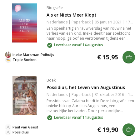
Biografie
Als er Niets Meer Klopt
Nederlands | Paperback | 05 januari 2021 | 176 pagina's | 9789083027890
Een openhartig en rauw verslag van rouw na het
verlies van een kind. Ineke deelt haar zoektocht
naar hoop, geloof en vertrouwen tijdens een
eenzaam rouwproces. Herkenbaar en troostrijk
Leverbaar vanaf 14 augustus
voor wie te maken krijgt met verlies en
levensvragen.
Ineke Marsman-Polhuijs
€ 15,95
Triple Boeken
Boek
Possidius, het Leven van Augustinus
Nederlands | Paperback | 31 oktober 2016 | 192 pagina's | 9789463400220
Possidius van Calama biedt in Deze biografie een
unieke blik op Aurelius Augustinus, een
invloedrijke kerkvader. Door persoonlijke
getuigenissen en gedetailleerde beschrijvingen
Leverbaar vanaf 14 augustus
van zijn leven schetst hij een levendig beeld van
Augustinus als man van hoge idealen. De nieuwe
Paul van Geest
€ 19,90
vertaling bevat een waardevolle appendix met
Possidius
een lijst van zijn werken, perfect voor studenten,