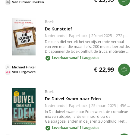
op het puntje van je stoel. Een must-read voor
Van Ditmar Boeken
liefhebbers van spannende fictie die diepgang en
emotie waarderen.
Boek
De Kunstdief
Nederlands | Paperback | 20 mei 2025 | 272 pagina's | 9789023962960
De kunstdief vertelt het verbijsterende verhaal
van een man die maar liefst 200 musea beroofde.
Dit spannende boek onthult de trucs, motivatie en
achtergronden van een meester-dief, die door
Leverbaar vanaf 14 augustus
zijn daden de kunstwereld op zijn kop zet. Met
een mix van intrige en psychologisch inzicht biedt
Michael Finkel
€ 22,99
het een fascinerende kijk op criminaliteit in de
VBK Uitgevers
kunstsector.
Boek
De Duivel Kwam naar Eden
Nederlands | Paperback | 25 maart 2025 | 456 pagina's | 9789023962861
In De duivel kwam naar Eden wordt de complexe
mix van utopie, liefde en moord op de
Galapagoseilanden in de jaren 30 onthuld. Het
verhaal verkent de duistere zijden van menselijke
Leverbaar vanaf 14 augustus
verlangens en de gevolgen van dromen in een