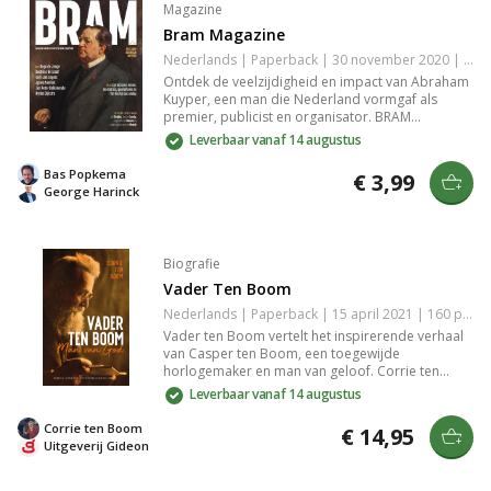
Magazine
Bram Magazine
Nederlands | Paperback | 30 november 2020 | 64 pagina's | 9789055605767
Ontdek de veelzijdigheid en impact van Abraham
Kuyper, een man die Nederland vormgaf als
premier, publicist en organisator. BRAM
magazine biedt een frisse kijk op zijn bewogen
Leverbaar vanaf 14 augustus
leven vol politieke successen en controverses,
geïllustreerd met unieke omslagen en verhalen
Bas Popkema
€ 3,99
over zijn invloedrijke nalatenschap.
George Harinck
Biografie
Vader Ten Boom
Nederlands | Paperback | 15 april 2021 | 160 pagina's | 9789059991224
Vader ten Boom vertelt het inspirerende verhaal
van Casper ten Boom, een toegewijde
horlogemaker en man van geloof. Corrie ten
Boom deelt herinneringen aan zijn liefde,
Leverbaar vanaf 14 augustus
medeleven en moed tijdens de Holocaust, toen
hij zijn huis opende voor Joden in nood. Laat je
Corrie ten Boom
€ 14,95
raken door zijn onwankelbare geloof en
Uitgeverij Gideon
medemenselijkheid.