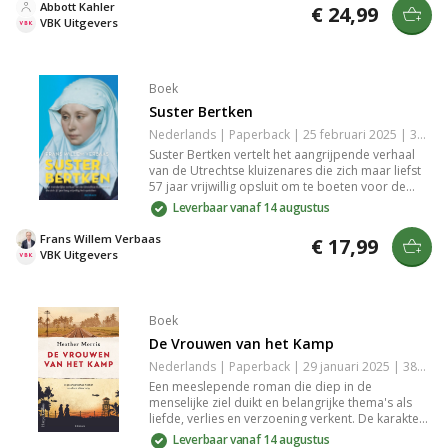
paradijselijke omgeving. Het boek biedt een
Abbott Kahler
€ 24,99
indringende blik op de strijd tussen idealisme en
VBK Uitgevers
realiteit.
Boek
Suster Bertken
Nederlands | Paperback | 25 februari 2025 | 320 pagina's | 9789023962991
Suster Bertken vertelt het aangrijpende verhaal
van de Utrechtse kluizenares die zich maar liefst
57 jaar vrijwillig opsluit om te boeten voor de
zonden van haar vader. Wanneer Pastoor Paling
Leverbaar vanaf 14 augustus
haar vraagt te vertrekken vanwege de verbouwing
van de Buurkerk, weigert ze resoluut. Haar
Frans Willem Verbaas
€ 17,99
vastberadenheid en toewijding aan haar geloof
VBK Uitgevers
maken dit boek een fascinerende en emotionele
read.
Boek
De Vrouwen van het Kamp
Nederlands | Paperback | 29 januari 2025 | 384 pagina's | 9789402716917
Een meeslepende roman die diep in de
menselijke ziel duikt en belangrijke thema's als
liefde, verlies en verzoening verkent. De karakters
worden geconfronteerd met hun verleden en
Leverbaar vanaf 14 augustus