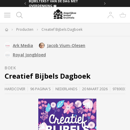
MET
BIJBELTEKST VAN DE DAG MET
OVERDENKING 📖
Producten
Creatief Bijbels Dagboek
Home
Ark Media
Jacob Vium-Olesen
Royal Jongbloed
BOEK
Creatief Bijbels Dagboek
HARDCOVER
96 PAGINA'S
NEDERLANDS
20 MAART 2026
97890338