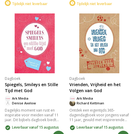
Tijdelijk niet leverbaar
Tijdelijk niet leverbaar
praktische handboek bevat
meer over Jezus met vragen,
bijbelleesroosters, verhalen, en
weetjes, filmpjes en quizjes. Perfect
verwerkingsvormen voor
om te lezen aan tafel of voor het
feestdagen als Kerst, Pasen en
slapengaan en ideaal voor
Pinksteren, geschikt voor thuis,
iedereen die geïnteresseerd is in
school of kerk.
een verkennende reis door de
Bijbel.
Dagboek
Dagboek
Spiegels, Smileys en Stille
Vrienden, Vrijheid en het
Tijd met God
Volgen van God
Ark Media
Ark Media
Denise Axelow
Richard Kettman
Dagelijks moment van rust en
Ontdek een eigentijds 365-
inspiratie voor meiden vanaf 11
dagendagboek voor jongens vanaf
jaar. Dit bijbels dagboek biedt
11 jaar, gevuld met inspirerende
herkenbare thema's als liefde en
bijbelteksten en korte stukken over
Leverbaar vanaf 15 augustus
Leverbaar vanaf 15 augustus
vergeving, met korte teksten en
relevante thema's zoals