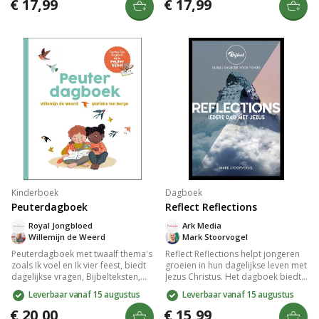
bijbelteksten. Hippe uitvoering met
vriendschap, keuzes maken en
€ 17,99
€ 17,99
stevig karton-omslag. Perfect
vergeving. Met een stoere
cadeau om plezier en verdieping
vormgeving en praktische inhoud
te combineren.
is het een ideaal cadeau dat
jongeren helpt hun geloof te
verdiepen.
Kinderboek
Dagboek
Peuterdagboek
Reflect Reflections
Royal Jongbloed
Ark Media
Willemijn de Weerd
Mark Stoorvogel
Peuterdagboek met twaalf thema's
Reflect Reflections helpt jongeren
zoals Ik voel en Ik vier feest, biedt
groeien in hun dagelijkse leven met
dagelijkse vragen, Bijbelteksten,
Jezus Christus. Het dagboek biedt
uitleg en gebed voor kinderen van
dagboekstukjes, getuigenissen en
Leverbaar vanaf 15 augustus
Leverbaar vanaf 15 augustus
2-4 jaar. Met qr-code voor liedje en
schrijfruimte voor persoonlijke
illustraties van Marieke ten Berge,
reflectie. Ontdek het leven vanuit
€ 20,00
€ 15,99