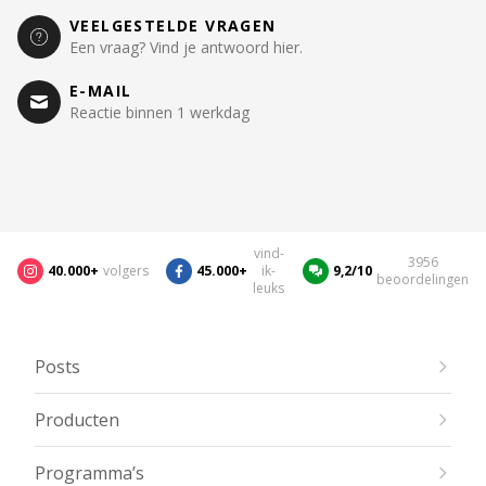
VEELGESTELDE VRAGEN
Een vraag? Vind je antwoord hier.
E-MAIL
Reactie binnen 1 werkdag
vind-
3956
40.000+
volgers
45.000+
ik-
9,2/10
beoordelingen
leuks
Posts
Producten
Programma’s