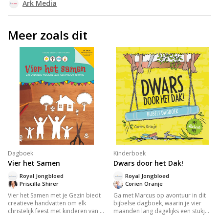
Ark Media
Meer zoals dit
Dagboek
Kinderboek
Vier het Samen
Dwars door het Dak!
Royal Jongbloed
Royal Jongbloed
Priscilla Shirer
Corien Oranje
Vier het Samen met je Gezin biedt
Ga met Marcus op avontuur in dit
creatieve handvatten om elk
bijbelse dagboek, waarin je vier
christelijk feest met kinderen van 3-
maanden lang dagelijks een stukje
11 jaar betekenisvol te vieren. Dit
uit het evangelie leest. Ontdek