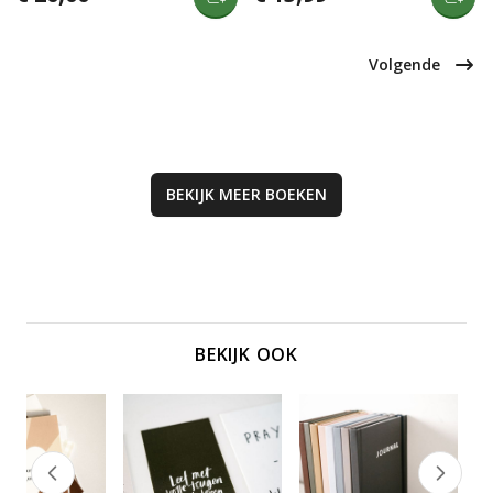
stimuleert het gesprekken en
het Nieuwe Testament en
interactie met jouw peuter.
onderhoud een levende relatie
met God, ondersteund door het
Reflect-materiaal.
Volgende
BEKIJK MEER
BOEKEN
BEKIJK OOK