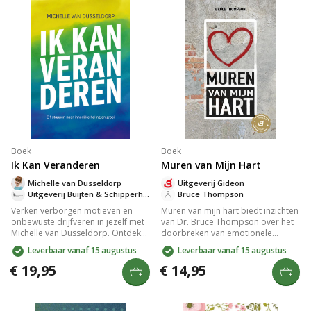
volwassenen.
jongeren helpt hun geloof te
verdiepen.
Boek
Boek
Ik Kan Veranderen
Muren van Mijn Hart
Michelle van Dusseldorp
Uitgeverij Gideon
Uitgeverij Buijten & Schipperheijn
Bruce Thompson
Verken verborgen motieven en
Muren van mijn hart biedt inzichten
onbewuste drijfveren in jezelf met
van Dr. Bruce Thompson over het
Michelle van Dusseldorp. Ontdek
doorbreken van emotionele
hoe zelfinzicht en christelijke
barrières voor persoonlijke groei.
Leverbaar vanaf 15 augustus
Leverbaar vanaf 15 augustus
principes leiden tot innerlijke
Gebaseerd op bijbelse principes,
genezing en geestelijke
helpt dit wereldwijde bestseller je
€ 19,95
€ 14,95
volwassenheid. Dit praktische boek
te herstellen van relationele en
in elf stappen biedt levenslange
geestelijke schade. Geschreven
waarde voor wie zich innerlijk
door een ervaren arts en
vastgelopen voelt.
counselor, ideaal voor wie