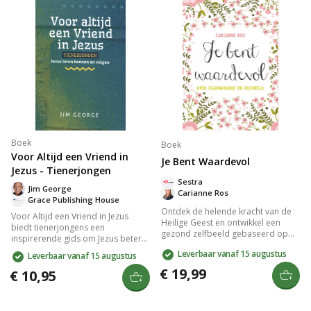
emotionele vrijheid zoekt.
Boek
Boek
Voor Altijd een Vriend in
Je Bent Waardevol
Jezus - Tienerjongen
Sestra
Jim George
Carianne Ros
Grace Publishing House
Ontdek de helende kracht van de
Voor Altijd een Vriend in Jezus
Heilige Geest en ontwikkel een
biedt tienerjongens een
gezond zelfbeeld gebaseerd op
inspirerende gids om Jezus beter
Gods liefde. Carianne Ros onthult
te leren kennen en volgen. Dit boek
Leverbaar vanaf 15 augustus
Leverbaar vanaf 15 augustus
hoe een negatief zelfbeeld
verkent de kern van het geloof,
ontstaat en biedt praktische tips en
€ 19,99
moedigt aan tot persoonlijke groei
€ 10,95
opdrachten voor vrouwen om hun
en helpt bij het ontwikkelen van
eigenwaarde te hervinden. Perfect
een sterke relatie met God. Ideaal
voor wie geïnspireerd wil worden
voor jongeren die hun spiritualiteit