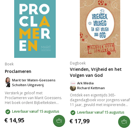
Dagboek
Boek
Vrienden, Vrijheid en het
Proclameren
Volgen van God
Marit ter Maten-Goessens
Ark Media
Scholten Uitgeverij
Richard Kettman
Versterk je geloof met
Ontdek een eigentijds 365-
Proclameren van Marit Goessens.
dagendagboek voor jongens vanaf
Het boek ordent Bijbelteksten
11 jaar, gevuld met inspirerende
overzichtelijk, zodat je snel steun
bijbelteksten en korte stukken over
Leverbaar vanaf 15 augustus
Leverbaar vanaf 15 augustus
en beloften kunt vinden voor je
relevante thema's zoals
dagelijks leven. Leer de kracht van
€ 14,95
vriendschap, keuzes maken en
€ 17,99
het uitspreken van Gods Woord en
vergeving. Met een stoere
ontdek je identiteit in Christus.
vormgeving en praktische inhoud
Perfect voor tieners en
is het een ideaal cadeau dat