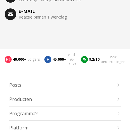
E-MAIL
Reactie binnen 1 werkdag
vind-
3956
40.000+
volgers
45.000+
ik-
9,2/10
beoordelingen
leuks
Posts
Producten
Programma’s
Platform