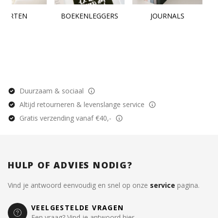
KAARTEN
BOEKENLEGGERS
JOURNALS
Duurzaam & sociaal
Altijd retourneren & levenslange service
Gratis verzending vanaf €40,-
HULP OF ADVIES NODIG?
Vind je antwoord eenvoudig en snel op onze
service
pagina.
VEELGESTELDE VRAGEN
Een vraag? Vind je antwoord hier.