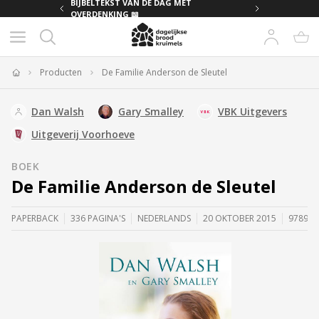
MET
BIJBELTEKST VAN DE DAG MET
OVERDENKING 📖
Producten
De Familie Anderson de Sleutel
Home
Dan Walsh
Gary Smalley
VBK Uitgevers
Uitgeverij Voorhoeve
BOEK
De Familie Anderson de Sleutel
PAPERBACK
336 PAGINA'S
NEDERLANDS
20 OKTOBER 2015
978902