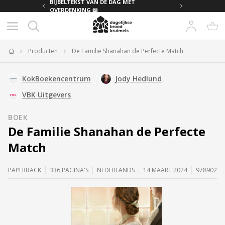
MET
BIJBELTEKST VAN DE DAG MET
OVERDENKING 📖
Producten
De Familie Shanahan de Perfecte Match
Home
KokBoekencentrum
Jody Hedlund
VBK Uitgevers
BOEK
De Familie Shanahan de Perfecte
Match
PAPERBACK
336 PAGINA'S
NEDERLANDS
14 MAART 2024
97890297