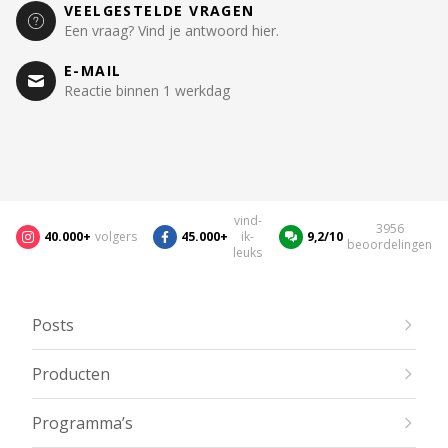
VEELGESTELDE VRAGEN
Een vraag? Vind je antwoord hier.
E-MAIL
Reactie binnen 1 werkdag
vind-
3956
40.000+
volgers
45.000+
ik-
9,2/10
beoordelingen
leuks
Posts
Producten
Programma’s