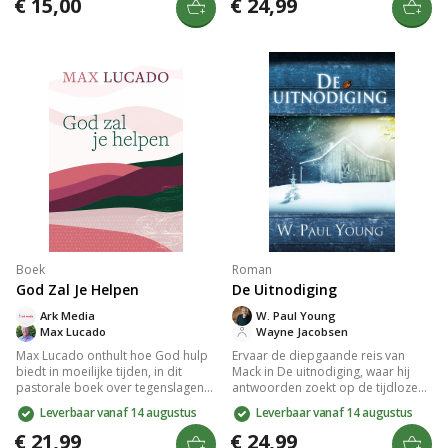
€ 15,00
€ 24,99
mix van emotionele diepgang en
afkomst in een verhaal vol mysterie
visuele elementen nodigt dit boek
en geloof. Perfect voor liefhebbers
je uit om te groeien en te bloeien,
van historische romans en drama.
ongeacht de omstandigheden. Een
waardevol cadeau voor jezelf of je
dierbaren.
Boek
Roman
God Zal Je Helpen
De Uitnodiging
Ark Media
W. Paul Young
Max Lucado
Wayne Jacobsen
Max Lucado onthult hoe God hulp
Ervaar de diepgaande reis van
biedt in moeilijke tijden, in dit
Mack in De uitnodiging, waar hij
pastorale boek over tegenslagen
antwoorden zoekt op de tijdloze
en angst. Vertrouw op de kracht
vraag: waar is God in een wereld
Leverbaar vanaf 14 augustus
Leverbaar vanaf 14 augustus
van wonderen, want voor God is
vol pijn en verdriet? W. Paul Young
geen probleem te groot en geen
biedt in deze luxe jubileumuitgave
€ 21,99
€ 24,99