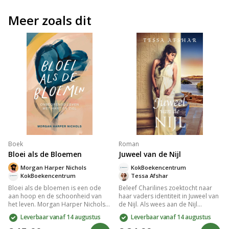
Meer zoals dit
Boek
Roman
Bloei als de Bloemen
Juweel van de Nijl
Morgan Harper Nichols
KokBoekencentrum
KokBoekencentrum
Tessa Afshar
Bloei als de bloemen is een ode
Beleef Charilines zoektocht naar
aan hoop en de schoonheid van
haar vaders identiteit in Juweel van
het leven. Morgan Harper Nichols
de Nijl. Als wees aan de Nijl
biedt poëtische teksten die
ontmoet ze de apostel Fillippus en
Leverbaar vanaf 14 augustus
Leverbaar vanaf 14 augustus
inspireren en troost bieden in
reist ze als verstekeling naar Rome.
moeilijke tijden. Met een perfecte
Ontdek de geheimen van haar