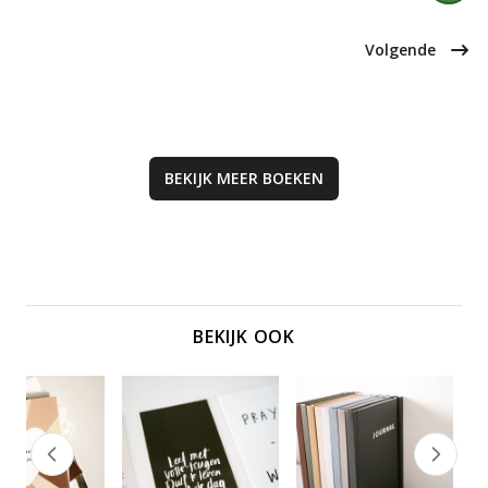
biedt inzichten en praktische
levensvragen.
handvatten om te begrijpen hoe
Gods liefde en aanwezigheid
Volgende
betekenis geven aan je leven.
BEKIJK MEER
BOEKEN
BEKIJK OOK