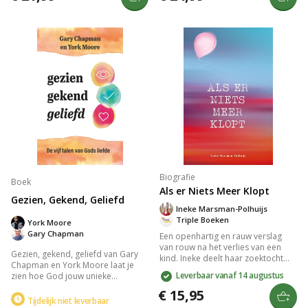
gebed onopgemerkt. Inclusief
een vernieuwd perspectief op
reflectievragen, bijbelteksten en
geloof en liefde dat wereldwijd
gebeden, ideaal voor inspiratie en
miljoenen harten raakte.
geloofsverdieping.
Biografie
Boek
Als er Niets Meer Klopt
Gezien, Gekend, Geliefd
Ineke Marsman-Polhuijs
Triple Boeken
York Moore
Gary Chapman
Een openhartig en rauw verslag
van rouw na het verlies van een
Gezien, gekend, geliefd van Gary
kind. Ineke deelt haar zoektocht
Chapman en York Moore laat je
naar hoop, geloof en vertrouwen
Leverbaar vanaf 14 augustus
zien hoe God jouw unieke
tijdens een eenzaam rouwproces.
liefdestaal gebruikt om persoonlijk
Herkenbaar en troostrijk voor wie
€ 15,95
met je te communiceren. Dit boek
Tijdelijk niet leverbaar
te maken krijgt met verlies en