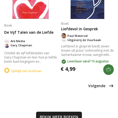
Boek
Boek
Liefdevol in Gesprek
De Vijf Talen van de Liefde
Paul Waterval
Uitgeverij de Vuurbaak
Ark Media
Gary Chapman
Liefdevol in gesprek biedt zeven
lessen uit Jezus' ontmoeting met de
Ontdek de vijf liefdestalen van
Samaritaanse vrouw, aangereikt
Gary Chapman en leer hoe je liefde
door Paul Waterval. Dit compacte
Leverbaar vanaf 15 augustus
beter kunt begrijpen en
en praktische boek helpt je groeien
overbrengen. Het boek biedt
in liefdevolle communicatie, ideaal
€ 4,99
inzicht in de unieke manieren
Tijdelijk niet leverbaar
voor persoonlijke studie of
waarop mensen liefde uiten en
groepssessies. Versterk je
ontvangen, en helpt je de
vermogen om anderen met
liefdestaal van je partner te
woorden te bemoedigen.
Volgende
herkennen, zodat jullie een diepere
verbinding kunnen ervaren.
BEKIJK MEER
BOEKEN