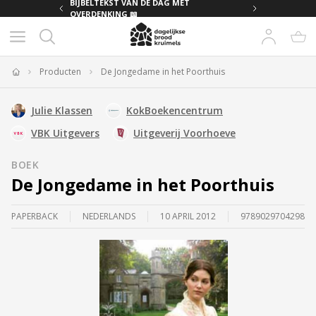
MET
BIJBELTEKST VAN DE DAG MET
OVERDENKING 📖
Producten
De Jongedame in het Poorthuis
Home
Julie Klassen
KokBoekencentrum
VBK Uitgevers
Uitgeverij Voorhoeve
BOEK
De Jongedame in het Poorthuis
PAPERBACK
NEDERLANDS
10 APRIL 2012
9789029704298