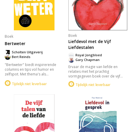
Boek
Boek
Liefdevol met de Vijf
Bertweter
Liefdestalen
Scholten Uitgeverij
Royal Jongbloed
Bert Reinds
Gary Chapman
"Bertweter" biedt inspirerende
Ervaar de magie van liefde en
columns en tips vol humor en
relaties met het prachtig
zelfspot. Met thema's als
vormgegeven boek over de vijf
vaderschap, authenticiteit en
talen van de liefde: positieve
uitdagingen, brengt het boek een
Tijdelijk niet leverbaar
Tijdelijk niet leverbaar
woorden, tijd en aandacht,
glimlach, ontroering en motivatie.
cadeaus, dienstbaarheid, en
Perfect voor als je even niet meer
lichamelijke aanraking. Ideaal als
weet wat te doen, en een steun in
huwelijkscadeau, biedt het
je dagelijkse leven.
waardevolle inzichten om je
liefdestalen te begrijpen en te
spreken.