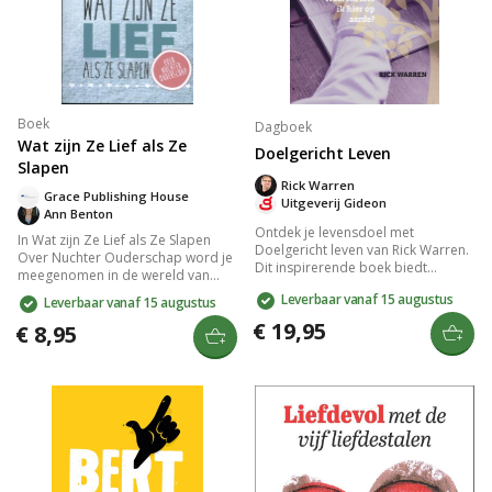
Boek
Dagboek
Wat zijn Ze Lief als Ze
Doelgericht Leven
Slapen
Rick Warren
Grace Publishing House
Uitgeverij Gideon
Ann Benton
Ontdek je levensdoel met
In Wat zijn Ze Lief als Ze Slapen
Doelgericht leven van Rick Warren.
Over Nuchter Ouderschap word je
Dit inspirerende boek biedt
meegenomen in de wereld van
antwoorden op fundamentele
liefdevol, nuchter ouderschap. Het
Leverbaar vanaf 15 augustus
Leverbaar vanaf 15 augustus
vragen en helpt je een doelgericht
boek biedt praktische inzichten en
leven te leiden. Leer je visie vinden,
€ 19,95
waardevolle tips om de balans
€ 8,95
echte vriendschappen opbouwen
tussen zorg en autonomie van
en werken met je unieke kwaliteiten
kinderen te vinden. Leer hoe je
voor Gods plan. Een
bewust kunt opvoeden en een
transformerende 42-daagse reis.
sterke band met je kinderen
opbouwt, terwijl ze zich vrij en
veilig voelen. Perfect voor
toekomstgerichte ouders.