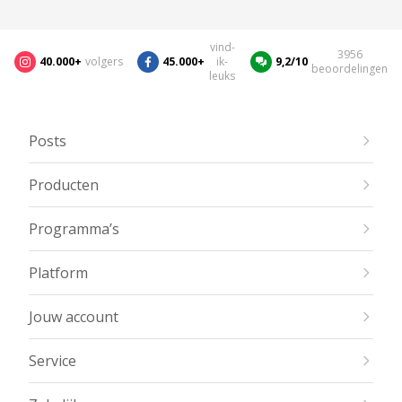
vind-
3956
40.000+
volgers
45.000+
ik-
9,2/10
beoordelingen
leuks
Posts
Producten
Programma’s
Platform
Jouw account
Service