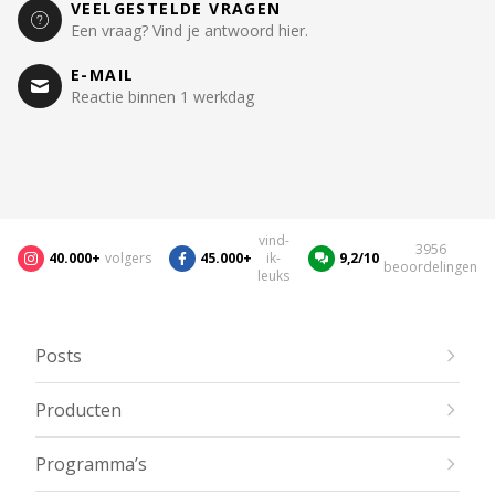
VEELGESTELDE VRAGEN
Een vraag? Vind je antwoord hier.
E-MAIL
Reactie binnen 1 werkdag
vind-
3956
40.000+
volgers
45.000+
ik-
9,2/10
beoordelingen
leuks
Posts
Producten
Programma’s