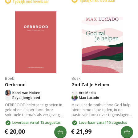
inzicht in de unieke manieren
Tijdelijk niet leverbaar
Tijdelijk niet leverbaar
woorden, tijd en aandacht,
waarop mensen liefde uiten en
cadeaus, dienstbaarheid, en
ontvangen, en helpt je de
lichamelijke aanraking. Ideaal als
liefdestaal van je partner te
huwelijkscadeau, biedt het
herkennen, zodat jullie een diepere
waardevolle inzichten om je
verbinding kunnen ervaren.
liefdestalen te begrijpen en te
spreken.
Boek
Boek
Oerbrood
God Zal Je Helpen
Karel van Holten
Ark Media
Royal Jongbloed
Max Lucado
OERBROOD helpt je te groeien in
Max Lucado onthult hoe God hulp
geloof en als persoon door
biedt in moeilijke tijden, in dit
spirituele thema's als vergeving,
pastorale boek over tegenslagen
vreugde en eerlijkheid te
en angst. Vertrouw op de kracht
Leverbaar vanaf 15 augustus
Leverbaar vanaf 15 augustus
verkennen. Met 16 hoofdstukken
van wonderen, want voor God is
moedigt het boek aan tot
geen probleem te groot en geen
€ 20,00
€ 21,99
zelfreflectie en persoonlijke
gebed onopgemerkt. Inclusief