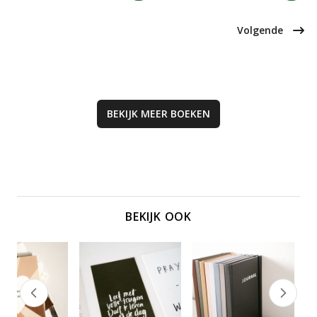
ontwikkeling, waarbij geest, ziel en
reflectievragen, bijbelteksten en
lichaam centraal staan. Perfect
gebeden, ideaal voor inspiratie en
voor wie diepgang zoekt in hun
geloofsverdieping.
Volgende
levenservaring.
BEKIJK MEER
BOEKEN
BEKIJK OOK