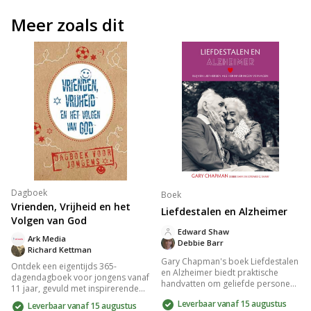
Meer zoals dit
Dagboek
Boek
Vrienden, Vrijheid en het
Liefdestalen en Alzheimer
Volgen van God
Edward Shaw
Ark Media
Debbie Barr
Richard Kettman
Gary Chapman's boek Liefdestalen
Ontdek een eigentijds 365-
en Alzheimer biedt praktische
dagendagboek voor jongens vanaf
handvatten om geliefde personen
11 jaar, gevuld met inspirerende
met Alzheimer zich geliefd en veilig
bijbelteksten en korte stukken over
Leverbaar vanaf 15 augustus
Leverbaar vanaf 15 augustus
te laten voelen. Door de vijf
relevante thema's zoals