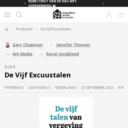
MET
BIJBELTEKST VAN DE DAG MET
OVERDENKING 📖
Producten
De Vijf Excuustalen
Home
Gary Chapman
Jennifer Thomas
Ark Media
Royal Jongbloed
BOEK
De Vijf Excuustalen
PAPERBACK
200 PAGINA'S
NEDERLANDS
25 SEPTEMBER 2023
97890