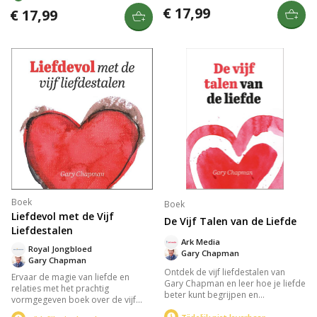
liefdestalen te combineren met de
€ 17,99
vriendschap, keuzes maken en
€ 17,99
verschillende fasen van Alzheimer,
vergeving. Met een stoere
helpt het boek verzorgers om
vormgeving en praktische inhoud
beter contact te maken en relaties
is het een ideaal cadeau dat
te versterken.
jongeren helpt hun geloof te
verdiepen.
Boek
Boek
Liefdevol met de Vijf
De Vijf Talen van de Liefde
Liefdestalen
Ark Media
Royal Jongbloed
Gary Chapman
Gary Chapman
Ontdek de vijf liefdestalen van
Ervaar de magie van liefde en
Gary Chapman en leer hoe je liefde
relaties met het prachtig
beter kunt begrijpen en
vormgegeven boek over de vijf
overbrengen. Het boek biedt
talen van de liefde: positieve