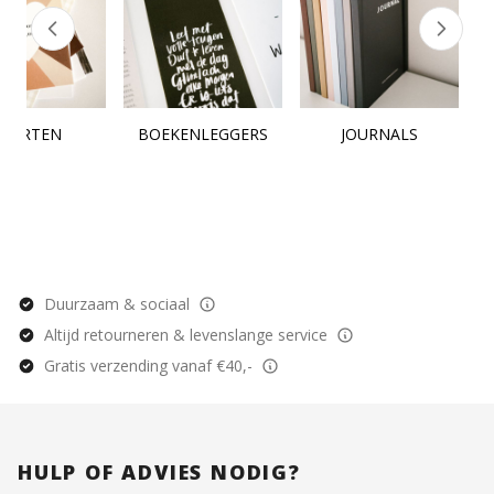
KAARTEN
BOEKENLEGGERS
JOURNALS
Duurzaam & sociaal
Altijd retourneren & levenslange service
Gratis verzending vanaf €40,-
HULP OF ADVIES NODIG?