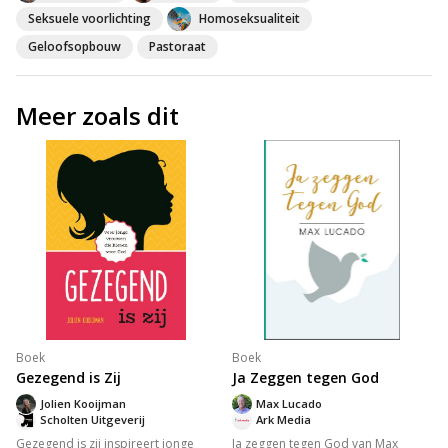
Seksuele voorlichting
Homoseksualiteit
Geloofsopbouw
Pastoraat
Meer zoals dit
Boek
Boek
Gezegend is Zij
Ja Zeggen tegen God
Jolien Kooijman
Max Lucado
Scholten Uitgeverij
Ark Media
Gezegend is zij inspireert jonge
Ja zeggen tegen God van Max