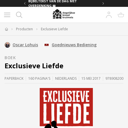
MET
BIJBELTEKST VAN DE DAG MET
OVERDENKING 📖
Producten
Exclusieve Liefde
Home
Oscar Lohuis
Goednieuws Bediening
BOEK
Exclusieve Liefde
PAPERBACK
160 PAGINA'S
NEDERLANDS
15 MEI 2017
97890820003