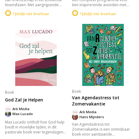
levensfasen. Met aangrijpende
tien inspirerende avonden met
verhalen en herkenbare situaties
tieners. Deze handleiding
Tijdelijk niet leverbaar
Tijdelijk niet leverbaar
wordt de diepte van menselijke
combineert Bijbelse inzichten uit
connecties belicht. Deze krachtige
het Nieuwe Testament met
roman nodigt je uit om na te
dynamische activiteiten zoals
denken over je eigen relaties en de
gekke spellen en video's, en
betekenis van vriendschap in ons
stimuleert tieners om hun geloof in
leven. Een must-read voor
het dagelijks leven toe te passen
iedereen die de waarde van echte
door middel van eerlijke
vriendschap wil begrijpen.
gesprekken en momenten van
toewijding.
Boek
Boek
Van Agendastress tot
God Zal Je Helpen
Zomervakantie
Ark Media
Ark Media
Max Lucado
Hans Mijnders
Max Lucado onthult hoe God hulp
Van Agendastress tot
biedt in moeilijke tijden, in dit
Zomervakantie is een onmisbaar
pastorale boek over tegenslagen
boek voor aanstaande
en angst. Vertrouw op de kracht