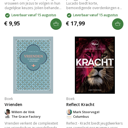
vrouwen om Jezus te volgen in hun
Lucado biedt korte,
dagelijkse keuzes. Jolien behandelt
bemoedigende overdenkingen en
thema's als liefde, geloof, en social
inspirerende bijbelteksten die je
Leverbaar vanaf 15 augustus
Leverbaar vanaf 15 augustus
media, en deelt persoonlijke
helpen groeien in je geloof. Het
verhalen en inzichten om je relatie
boek behandelt thema's zoals
€ 9,95
€ 17,99
met Jezus te verdiepen. Een
christelijk leven, de liefde van God
inspirerend boek voor wie richting
en Zijn plan voor jou. Perfect als
zoekt in hun geloofsleven.
cadeau voor belijdenis of
volwassendoop, en een
waardevolle toevoeging aan je
spirituele reis.
Boek
Boek
Vrienden
Reflect Kracht
Willem de Vink
Mark Stoorvogel
The Grace Factory
Columbus
Vrienden verkent de complexiteit
Reflect - Kracht biedt jeugdwerkers
van vriendschap in verschillende
een compleet programma voor