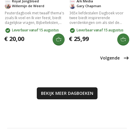
Royal Jongbloed
Ark Media
Willemijn de Weerd
Gary Chapman
Peuterdagboek met twaalf thema's
365x liefdestalen Dagboek voor
zoals Ik voel en Ik vier feest, biedt
twee biedt inspirerende
dagelijkse vragen, Bijbelteksten,
overdenkingen om als stel de
uitleg en gebed voor kinderen van
relatie te verdiepen met de vijf
Leverbaar vanaf 15 augustus
Leverbaar vanaf 15 augustus
2-4 jaar. Met qr-code voor liedje en
liefdestalen. Elke dag bevat een
illustraties van Marieke ten Berge,
bijbeltekst, praktische inzichten van
€ 20,00
€ 25,99
stimuleert het gesprekken en
Gary Chapman en gebeden. Werk
interactie met jouw peuter.
samen aan een liefdevolle
verbinding en groei dichter naar
elkaar toe met deze waardevolle
Volgende
gids.
BEKIJK MEER
DAGBOEKEN