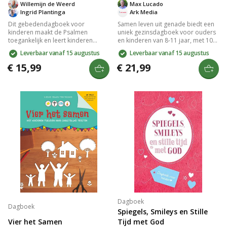
Willemijn de Weerd
Max Lucado
Ingrid Plantinga
Ark Media
Dit gebedendagboek voor
Samen leven uit genade biedt een
kinderen maakt de Psalmen
uniek gezinsdagboek voor ouders
toegankelijk en leert kinderen
en kinderen van 8-11 jaar, met 100
veelzijdig bidden. Het bevat
inspirerende dagboekteksten van
Leverbaar vanaf 15 augustus
Leverbaar vanaf 15 augustus
vragen, uitleg en eenvoudige
Max Lucado. Beleef dagelijks
gebeden die aansluiten bij hun
waardevolle momenten door
€ 15,99
€ 21,99
leefwereld, waardoor ze een
samen te lezen, praten en bidden
intieme communicatie met God
over dezelfde onderwerpen,
ontwikkelen rond thema's zoals
verrijkt met vragen voor dieper
dankbaarheid, blijdschap,
gesprek en reflectie.
eenzaamheid en hulp vragen.
Dagboek
Dagboek
Spiegels, Smileys en Stille
Vier het Samen
Tijd met God