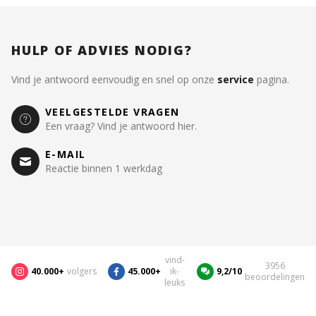
HULP OF ADVIES NODIG?
Vind je antwoord eenvoudig en snel op onze
service
pagina.
VEELGESTELDE VRAGEN
Een vraag? Vind je antwoord hier.
E-MAIL
Reactie binnen 1 werkdag
vind-
3956
40.000+
volgers
45.000+
ik-
9,2/10
beoordelingen
leuks