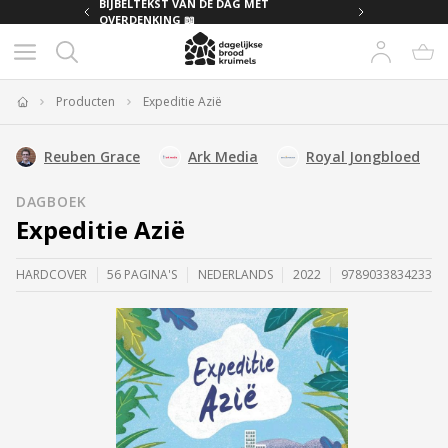
MET
BIJBELTEKST VAN DE DAG MET
OVERDENKING 📖
Producten
Expeditie Azië
Home
Reuben Grace
Ark Media
Royal Jongbloed
DAGBOEK
Expeditie Azië
HARDCOVER
56 PAGINA'S
NEDERLANDS
2022
9789033834233