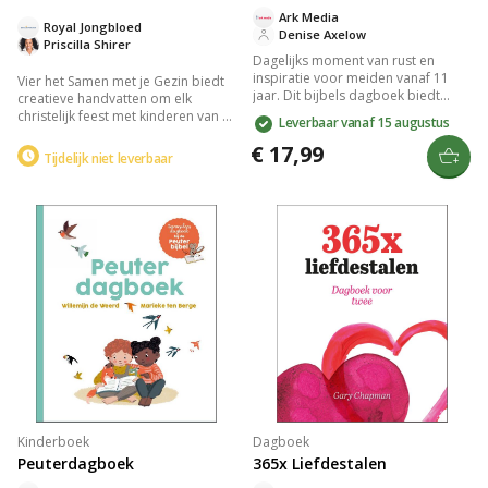
Ark Media
Royal Jongbloed
Denise Axelow
Priscilla Shirer
Dagelijks moment van rust en
inspiratie voor meiden vanaf 11
Vier het Samen met je Gezin biedt
jaar. Dit bijbels dagboek biedt
creatieve handvatten om elk
herkenbare thema's als liefde en
christelijk feest met kinderen van 3-
Leverbaar vanaf 15 augustus
vergeving, met korte teksten en
11 jaar betekenisvol te vieren. Dit
bijbelteksten. Hippe uitvoering met
€ 17,99
praktische handboek bevat
Tijdelijk niet leverbaar
stevig karton-omslag. Perfect
bijbelleesroosters, verhalen, en
cadeau om plezier en verdieping
verwerkingsvormen voor
te combineren.
feestdagen als Kerst, Pasen en
Pinksteren, geschikt voor thuis,
school of kerk.
Kinderboek
Dagboek
Peuterdagboek
365x Liefdestalen