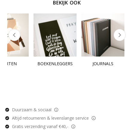
BEKIJK OOK
KAARTEN
BOEKENLEGGERS
JOURNALS
Duurzaam & sociaal
Altijd retourneren & levenslange service
Gratis verzending vanaf €40,-