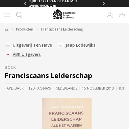
MET
BIJBELTEKST VAN DE DAG MET
OVERDENKING 📖
Producten
Franciscaans Leiderschap
Home
Uitgeverij Ten Have
Jaap Lodewijks
VBK Uitgevers
BOEK
Franciscaans Leiderschap
PAPERBACK
120 PAGINA'S
NEDERLANDS
15 NOVEMBER 2013
97890