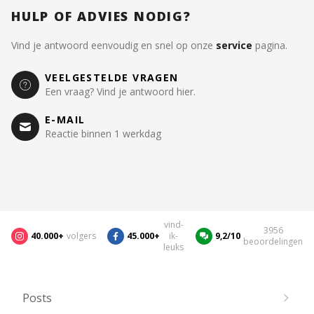
HULP OF ADVIES NODIG?
Vind je antwoord eenvoudig en snel op onze
service
pagina.
VEELGESTELDE VRAGEN
Een vraag? Vind je antwoord hier.
E-MAIL
Reactie binnen 1 werkdag
vind-
3956
40.000+
volgers
45.000+
ik-
9,2/10
beoordelingen
leuks
Posts