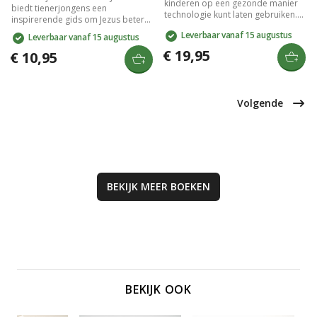
kinderen op een gezonde manier
biedt tienerjongens een
technologie kunt laten gebruiken.
inspirerende gids om Jezus beter
Het boek biedt inzichten en
te leren kennen en volgen. Dit boek
Leverbaar vanaf 15 augustus
Leverbaar vanaf 15 augustus
verhalen om
verkent de kern van het geloof,
schermafhankelijkheid in huis te
€ 19,95
moedigt aan tot persoonlijke groei
€ 10,95
verminderen en belicht vijf
en helpt bij het ontwikkelen van
essentiële sociale vaardigheden
een sterke relatie met God. Ideaal
voor kinderen: liefde en
voor jongeren die hun spiritualiteit
vriendschap, dankbaarheid,
willen verdiepen en zoeken naar
Volgende
zelfbeheersing, sorry zeggen en
betekenis in hun leven.
aandacht hebben.
BEKIJK MEER
BOEKEN
BEKIJK OOK