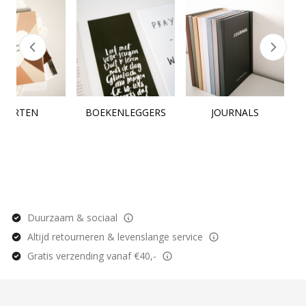
KAARTEN
BOEKENLEGGERS
JOURNALS
Duurzaam & sociaal
Altijd retourneren & levenslange service
Gratis verzending vanaf €40,-