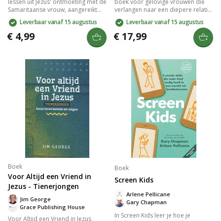
lessen uit Jezus' ontmoeting met de
boek voor gelovige vrouwen die
Samaritaanse vrouw, aangereikt
verlangen naar een diepere relatie
door Paul Waterval. Dit compacte
met de Heilige Geest. Met
Leverbaar vanaf 15 augustus
Leverbaar vanaf 15 augustus
en praktische boek helpt je groeien
bijbelgetrouwe inzichten en
in liefdevolle communicatie, ideaal
praktische lessen leer je over de
€ 4,99
€ 17,99
voor persoonlijke studie of
kracht van de Geest, de vruchten
groepssessies. Versterk je
en gaven die Hij schenkt. Dit boek
vermogen om anderen met
biedt handvatten voor
woorden te bemoedigen.
persoonlijke groei en is ideaal
voor vrouwenkringen en
bijbelstudies. Verrijk je geestelijke
reis en ervaar de liefde en wijsheid
van Gods Woord.
Boek
Boek
Voor Altijd een Vriend in
Screen Kids
Jezus - Tienerjongen
Arlene Pellicane
Jim George
Gary Chapman
Grace Publishing House
In Screen Kids leer je hoe je
Voor Altijd een Vriend in Jezus