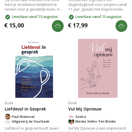
leert je verantwoordelijkheid te
dagendagboek voor jongens vanaf
nemen voor je geestelijk leven. Het
11 jaar, gevuld met inspirerende
biedt praktische inzichten en
bijbelteksten en korte stukken over
Leverbaar vanaf 15 augustus
Leverbaar vanaf 15 augustus
principes om een diepere relatie
relevante thema's zoals
met God te ontwikkelen. Dit boek
vriendschap, keuzes maken en
€ 15,00
€ 17,99
stimuleert je om bewuste keuzes te
vergeving. Met een stoere
maken en authentiek in je geloof te
vormgeving en praktische inhoud
groeien. Een waardevolle gids voor
is het een ideaal cadeau dat
iedereen die zijn spirituele reis wil
jongeren helpt hun geloof te
verdiepen.
verdiepen.
Boek
Boek
Liefdevol in Gesprek
Vul Mij Opnieuw
Paul Waterval
Sestra
Uitgeverij de Vuurbaak
Nieske Selles-Ten Brinke
Liefdevol in gesprek biedt zeven
Vul Mij Opnieuw is een inspirerend