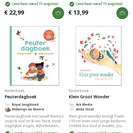
kinderen. Met uitleg, praktische
werkten, en aten, met bijzondere
Leverbaar vanaf 15 augustus
Leverbaar vanaf 15 augustus
toepassingen en opdrachten,
verhalen zoals die van Noa en
begeleid je kleintjes in het
Onesimus. Grappige tekeningen
€ 22,99
€ 13,99
ontdekken van Gods trouw en
van Willeke Brouwer maken het
liefde. Geschreven door experts in
leerzaam en leuk voor kinderen
geloofsopvoeding, zorgt het voor
vanaf 9 jaar, boordevol unieke
een diepere band met de Bijbel
weetjes en historische context.
binnen het gezin.
Kinderboek
Kinderboek
Peuterdagboek
Klein Groot Wonder
Royal Jongbloed
Ark Media
Willemijn de Weerd
Anita Stoof
Peuterdagboek met twaalf thema's
Klein groot wonder brengt Psalm
zoals Ik voel en Ik vier feest, biedt
139 tot leven voor jonge kinderen.
dagelijkse vragen, Bijbelteksten,
Ontdek hoe God je maakte, jou
uitleg en gebed voor kinderen van
kent en altijd dicht bij je is. Met