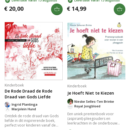
Leverbaar vanaf 15 augustus
Leverbaar vanaf 15 augustus
2-4 jaar. Met qr-code voor liedje en
kleurrijke illustraties maakt dit
illustraties van Marieke ten Berge,
voorleesboek van elke keer een
€ 20,00
€ 14,99
stimuleert het gesprekken en
feest. Perfect voor geboorte,
interactie met jouw peuter.
opdragen of doop. Geschikt voor
peuters en kleuters.
Kinderboek
Kinderboek
De Rode Draad de Rode
Je Hoeft Niet te Kiezen
Draad van Gods Liefde
Nieske Selles-Ten Brinke
Ingrid Plantinga
Royal Jongbloed
Marjolein Hund
Een uniek prentenboek voor
Ontdek de rode draad van Gods
(aspirant)-pleegouders en
liefde in dit inspirerende boek,
leerkrachten in de onderbouw
perfect voor kinderen vanaf de
over het leven van pleegkinderen.
bovenbouw. Reis door