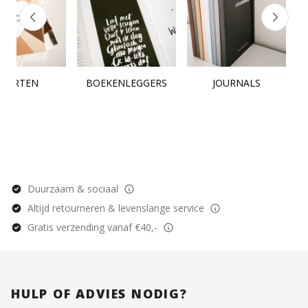
KAARTEN
BOEKENLEGGERS
JOURNALS
Duurzaam & sociaal
Altijd retourneren & levenslange service
Gratis verzending vanaf €40,-
HULP OF ADVIES NODIG?