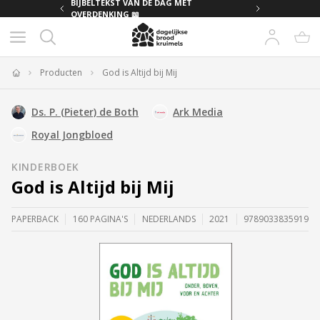
MET
BIJBELTEKST VAN DE DAG MET
OVERDENKING 📖
Producten
God is Altijd bij Mij
Home
Ds. P. (Pieter) de Both
Ark Media
Royal Jongbloed
KINDERBOEK
God is Altijd bij Mij
PAPERBACK
160 PAGINA'S
NEDERLANDS
2021
9789033835919