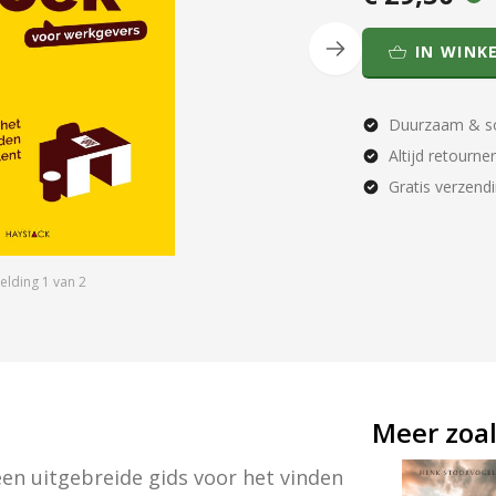
IN WINK
Duurzaam & so
Altijd retourne
Gratis verzend
elding
1
van
2
Meer zoal
n uitgebreide gids voor het vinden 