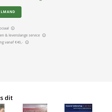
ELMAND
ciaal
ren & levenslange service
ing vanaf €40,-
s dit