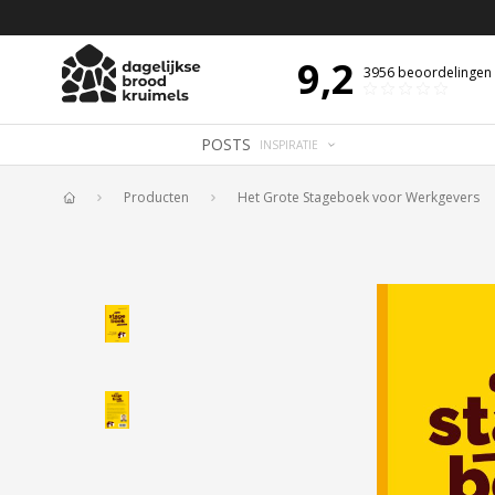
N DE DAG MET OVERDENKING 📖
BIJBELTEKST VAN DE DAG MET OVERDE
9,2
3956
beoordelingen
POSTS
INSPIRATIE
Producten
Het Grote Stageboek voor Werkgevers
Home