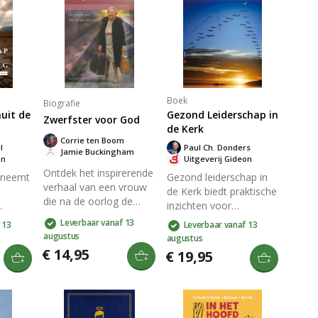
Boek
Biografie
uit de
Gezond Leiderschap in
Zwerfster voor God
de Kerk
Corrie ten Boom
l
Paul Ch. Donders
Jamie Buckingham
on
Uitgeverij Gideon
Ontdek het inspirerende
 neemt
Gezond leiderschap in
verhaal van een vrouw
de Kerk biedt praktische
die na de oorlog de
inzichten voor
wereld over reist om de
kerkgemeenschappen
Leverbaar vanaf 13
 13
Leverbaar vanaf 13
liefde van God en de
ten in
om hun
augustus
augustus
opstandingskracht van
leiderschapsstructuur te
€ 14,95
€ 19,95
Jezus Christus te delen.
i. Leer
verbeteren met Bijbelse
Na de Holocaust biedt
Noach
principes en actuele
ze troost en hoop aan
s hoe
literatuur. Het boek richt
duizenden, zelfs aan
r op
zich op balans in
haar voormalige