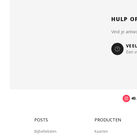
HULP O
Vind je antw
VEE
Een v
40
POSTS
PRODUCTEN
Bijbelteksten
Kaarten