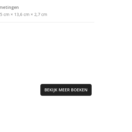
must-read voor
metingen
iedereen die de
uitdagingen van
,5 cm × 13,6 cm × 2,7 cm
mentale gezondh
religieuze roeping
begrijpen.
BEKIJK MEER
BOEKEN