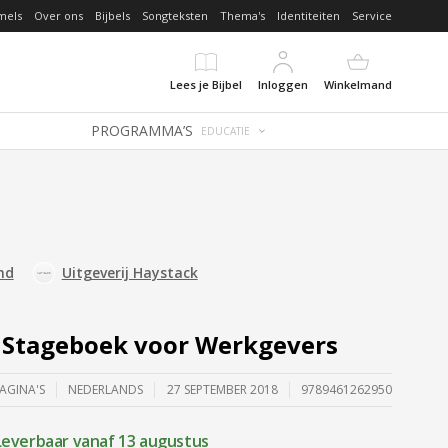
mels
Over ons
Bijbels
Songteksten
Thema's
Identiteiten
Service
Lees je Bijbel
Inloggen
Winkelmand
PROGRAMMA’S
EDUCATIE
nd
Uitgeverij Haystack
 Stageboek voor Werkgevers
PAGINA'S
NEDERLANDS
27 SEPTEMBER 2018
9789461262950
Leverbaar vanaf 13 augustus