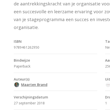
de aantrekkingskracht van je organisatie voo
een succesvolle en leerzame ervaring voor zow
van je stageprogramma een succes en investe
organisatie.
ISBN
Ta
9789461262950
Ne
Bindwijze
Aa
Paperback
25
Auteur(s)
Ui
Maarten Brand
Verschijningsdatum
Dr
27 september 2018
1