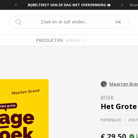
NKING 📖
BIJBELTEKST VAN DE DAG MET OVERDENKING 📖
Krui
⌘
K
PRODUCTEN
WEBSHOP
Maarten Bra
BOEK
Het Grote
PAPERBACK
256 
€ 29,50