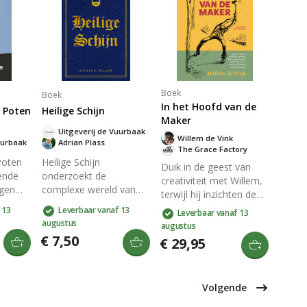
n
leiderschap, waarbij
kampbewaker. Een
on kunt
Gods agenda en
aangrijpende getuigenis
ens en
werkwijze centraal
van vergeving en
 Een
staan, en
geloof.
 voor
samenwerking met de
er.
Heilige Geest essentieel
is.
Boek
Boek
In het Hoofd van de
f Poten
Heilige Schijn
Maker
Uitgeverij de Vuurbaak
Willem de Vink
uurbaak
Adrian Plass
The Grace Factory
Poten
Heilige Schijn
Duik in de geest van
gende
onderzoekt de
creativiteit met Willem,
ngen
complexe wereld van
terwijl hij inzichten deelt
 die
kerkelijk leiderschap en
over ideeën, inspiratie,
 13
Leverbaar vanaf 13
Leverbaar vanaf 13
n-out.
de kunst van het
falen en succes. Ontdek
augustus
augustus
managen binnen
de rol van kunst in de
€ 7,50
€ 29,95
de
religieuze
kerk en dagelijks leven,
ruk en
gemeenschappen. Het
met spontane
biedt
boek onthult de
tekeningen uit zijn
el en
spanningen tussen
Volgende
dagboeken. Een
en
idealen en realiteit, en
inspirerend verhaal