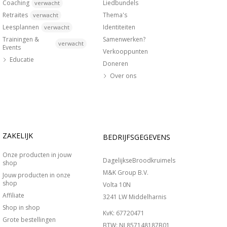
Coaching
Liedbundels
verwacht
Retraites
Thema's
verwacht
Leesplannen
Identiteiten
verwacht
Trainingen &
Samenwerken?
verwacht
Events
Verkooppunten
Educatie
Doneren
Over ons
ZAKELIJK
BEDRIJFSGEGEVENS
Onze producten in jouw
DagelijkseBroodkruimels
shop
M&K Group B.V.
Jouw producten in onze
shop
Volta 10N
Affiliate
3241 LW Middelharnis
Shop in shop
KvK: 67720471
Grote bestellingen
BTW: NL857148187B01