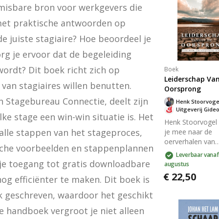
nmisbare bron voor werkgevers die 
met praktische antwoorden op 
e juiste stagiaire? Hoe beoordeel je 
g je ervoor dat de begeleiding 
ordt? Dit boek richt zich op 
Boek
Leiderschap Van
van stagiaires willen benutten. 
Oorsprong
 Stagebureau Connectie, deelt zijn 
Henk Stoorvoge
Uitgeverij Gide
e stage een win-win situatie is. Het 
Henk Stoorvogel
lle stappen van het stageproces, 
je mee naar de
oerverhalen van
ische voorbeelden en stappenplannen 
Genesis voor
Leverbaar vanaf
diepgaande inzich
 je toegang tot gratis downloadbare 
augustus
leiderschap en
€ 22,50
g efficiënter te maken. Dit boek is 
persoonlijke groe
van Adam, Eva, 
k geschreven, waardoor het geschikt 
en de aartsvader
e handboek vergroot je niet alleen 
je als leider mee