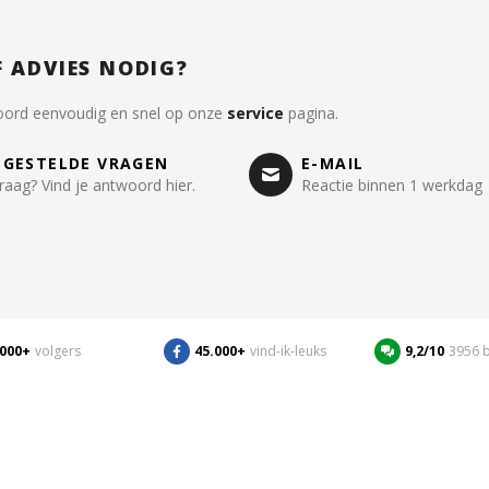
F ADVIES NODIG?
oord eenvoudig en snel op onze
service
pagina.
LGESTELDE VRAGEN
E-MAIL
raag? Vind je antwoord hier.
Reactie binnen 1 werkdag
.000+
volgers
45.000+
vind-ik-leuks
9,2/10
3956 