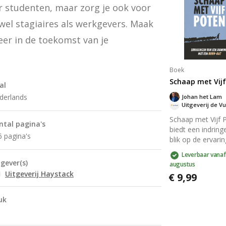
God kunt lijken e
r studenten, maar zorg je ook voor 
dichter bij de Br
blijven om als m
el stagiaires als werkgevers. Maak 
leider te groeien.
er in de toekomst van je 
inspirerend boek
elke geboren leid
Boek
Schaap met Vij
al
derlands
Johan het Lam
Uitgeverij de V
Schaap met Vijf 
ntal pagina's
biedt een indrin
6 pagina's
blik op de ervari
van een dominee
Leverbaar vanaf
worstelt met bur
tgever(s)
augustus
Dit aangrijpende
Uitgeverij Haystack
€ 9,99
verhaal verkent 
impact van werkd
uk
interne strijd, en 
inzichten in herst
zelfontdekking. E