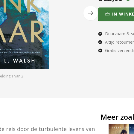
IN WINK
Duurzaam & so
Altijd retourne
Gratis verzend
elding
1
van
2
Meer zoal
reis door de turbulente levens van 