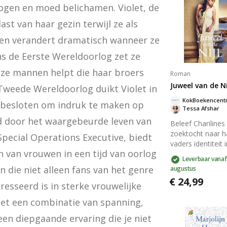
gen en moed belichamen. Violet, de 
t van haar gezin terwijl ze als 
en verandert dramatisch wanneer ze 
ns de Eerste Wereldoorlog zet ze 
 ze mannen helpt die haar broers 
Roman
Juweel van de Ni
weede Wereldoorlog duikt Violet in 
KokBoekencent
tbesloten om indruk te maken op 
Tessa Afshar
rd door het waargebeurde leven van 
Beleef Charilines
zoektocht naar h
pecial Operations Executive, biedt 
vaders identiteit 
 van vrouwen in een tijd van oorlog 
Juweel van de Nijl
Leverbaar vanaf
wees aan de Nijl
 die niet alleen fans van het genre 
augustus
ontmoet ze de a
€ 24,99
Fillippus en reist 
esseerd is in sterke vrouwelijke 
verstekeling naa
t een combinatie van spanning, 
Ontdek de gehe
van haar afkomst
een diepgaande ervaring die je niet 
verhaal vol myste