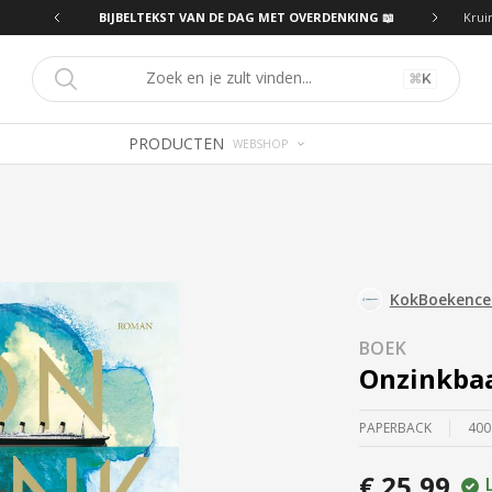
ING 📖
BIJBELTEKST VAN DE DAG MET OVERDENKING 📖
Krui
⌘
K
PRODUCTEN
WEBSHOP
KokBoekenc
BOEK
Onzinkba
PAPERBACK
400
€ 25,99