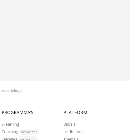
beoordelingen
PROGRAMMA’S
PLATFORM
E-learning
Bijbels
Coaching
Liedbundels
verwacht
Retraites
Thema's
verwacht