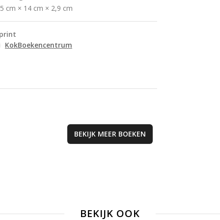
geschiedenis, fam
,5 cm × 14 cm × 2,9 cm
erfgoed en perso
reflectie, wat je
meeneemt in de
print
intrigerende were
KokBoekencentrum
verleden en waar
BEKIJK MEER
BOEKEN
BEKIJK OOK