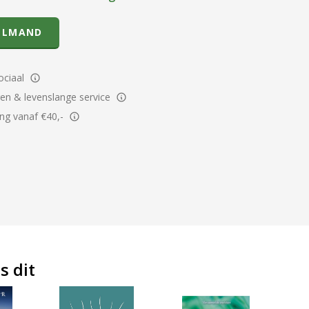
ELMAND
ciaal
ren & levenslange service
ing vanaf €40,-
s dit