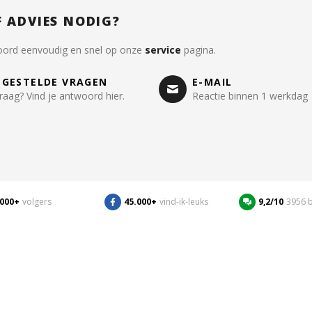
F ADVIES NODIG?
oord eenvoudig en snel op onze
service
pagina.
LGESTELDE VRAGEN
E-MAIL
raag? Vind je antwoord hier.
Reactie binnen 1 werkdag
.000+
volgers
45.000+
vind-ik-leuks
9,2/10
3956 