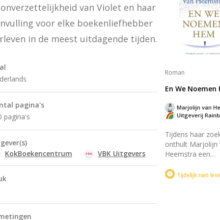
 onverzettelijkheid van Violet en haar 
geloof. Perfect v
liefhebbers van
nvulling voor elke boekenliefhebber 
historische roma
drama.
rleven in de meest uitdagende tijden.
al
Roman
derlands
En We Noemen
ntal pagina's
Marjolijn van H
Uitgeverij Rain
0 pagina's
Tijdens haar zoe
tgever(s)
onthult Marjolijn
KokBoekencentrum
VBK Uitgevers
Heemstra een
familiegeheim ov
mysterieuze oom
Tijdelijk niet le
uk
'bommenneef'. W
een held of een
misdadiger? Het 
combineert
metingen