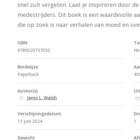
snel zult vergeten. Laat je inspireren door de
medestrijders. Dit boek is een waardevolle aa
die op zoek is naar verhalen van moed en ove
ISBN
Ta
9789029737050
Ne
Bindwijze
Aa
Paperback
40
Auteur(s)
Ui
Jenni L. Walsh
Verschijningsdatum
Dr
13 juni 2024
1
Gewicht
Af