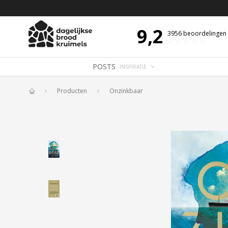
 DE DAG MET OVERDENKING 📖
BIJBELTEKST VAN DE DAG MET OVERDENK
9,2
3956
beoordelingen
POSTS
INSPIRATIE
Producten
Onzinkbaar
Home