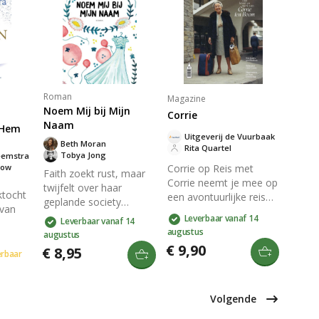
trouw vormen een
tonen aan hoe
oor
emotioneel erfgoed.
afhankelijkheid van
Laat je raken door hun
Hem leidt tot innerlijke
ns en
verhaal en Gods
kracht en overwinning.
regenboog van troost.
Een inspirerend boek
vol getuigenissen en
overdenkingen.
Roman
Magazine
Noem Mij bij Mijn
Corrie
Naam
 Hem
Uitgeverij de Vuurbaak
Beth Moran
Rita Quartel
Tobya Jong
eemstra
Corrie op Reis met
bow
Faith zoekt rust, maar
Corrie neemt je mee op
twijfelt over haar
ktocht
een avontuurlijke reis
geplande society
 van
door inspirerende
bruiloft. Onderzoek leidt
Leverbaar vanaf 14
Leverbaar vanaf 14
bestemmingen. Met
haar naar een kerkkoor
augustus
augustus
er haar
boeiende verhalen en
en ontmoeting met
€ 9,90
€ 8,95
, de
mooie illustraties krijg
verbaar
pastor Dylan, terwijl het
as hij
je een kijkje in
verleden blijft
verschillende culturen
achtervolgen wanneer
boek
en levensstijlen. Dit
Volgende
de moordenaar van
boek nodigt je uit om
haar moeder vrijkomt.