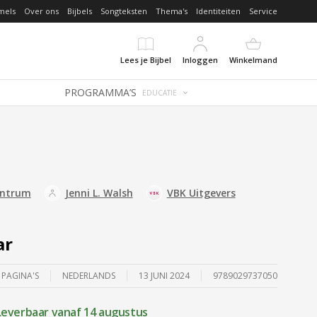
mels
Over ons
Bijbels
Songteksten
Thema's
Identiteiten
Service
Lees je Bijbel
Inloggen
Winkelmand
PROGRAMMA’S
EDUCATIE
entrum
Jenni L. Walsh
VBK Uitgevers
ar
 PAGINA'S
NEDERLANDS
13 JUNI 2024
9789029737050
Leverbaar vanaf 14 augustus