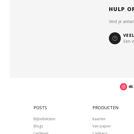
HULP O
Vind je antw
VEE
Een v
40
POSTS
PRODUCTEN
Bijbelteksten
Kaarten
Blogs
Van papier
Liederen
Cadeaus