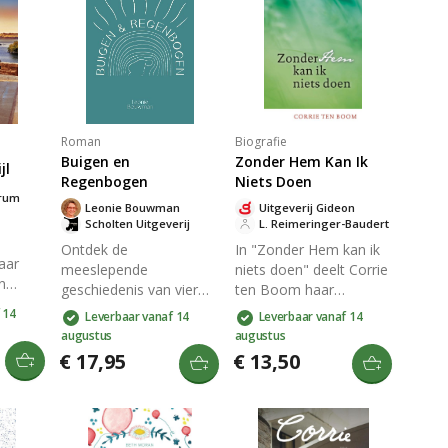
Roman
Biografie
Buigen en
Zonder Hem Kan Ik
jl
Regenbogen
Niets Doen
rum
Leonie Bouwman
Uitgeverij Gideon
Scholten Uitgeverij
L. Reimeringer-Baudert
Ontdek de
In "Zonder Hem kan ik
aar
meeslepende
niets doen" deelt Corrie
in
geschiedenis van vier
ten Boom haar
. Als
generaties vrouwen die
wereldwijde
 14
Leverbaar vanaf 14
Leverbaar vanaf 14
strijden tegen de
reiservaringen en
augustus
augustus
postel
onzichtbare destructie
spirituele inzichten. Haar
€ 17,95
€ 13,50
ze als
in hun gezinnen. De
notities en verhalen
r Rome.
impact van de Tweede
tonen haar
imen
Wereldoorlog en de
diepgewortelde geloof
 in een
kracht van liefde en
in Jezus Christus en
rie en