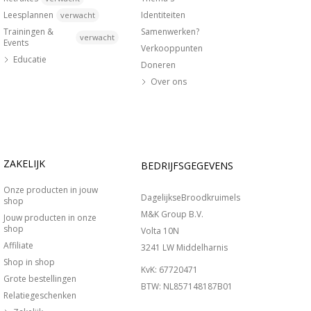
Leesplannen
Identiteiten
verwacht
Trainingen &
Samenwerken?
verwacht
Events
Verkooppunten
Educatie
Doneren
Over ons
ZAKELIJK
BEDRIJFSGEGEVENS
Onze producten in jouw
DagelijkseBroodkruimels
shop
M&K Group B.V.
Jouw producten in onze
shop
Volta 10N
Affiliate
3241 LW Middelharnis
Shop in shop
KvK: 67720471
Grote bestellingen
BTW: NL857148187B01
Relatiegeschenken