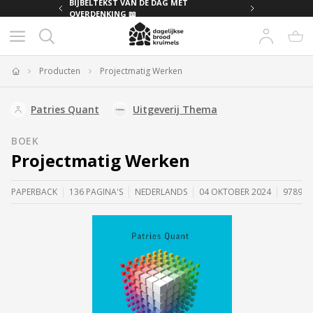
MET
BIJBELTEKST VAN DE DAG MET
OVERDENKING 📖
Producten
Projectmatig Werken
Home
Patries Quant
Uitgeverij Thema
BOEK
Projectmatig Werken
PAPERBACK
136 PAGINA'S
NEDERLANDS
04 OKTOBER 2024
978946