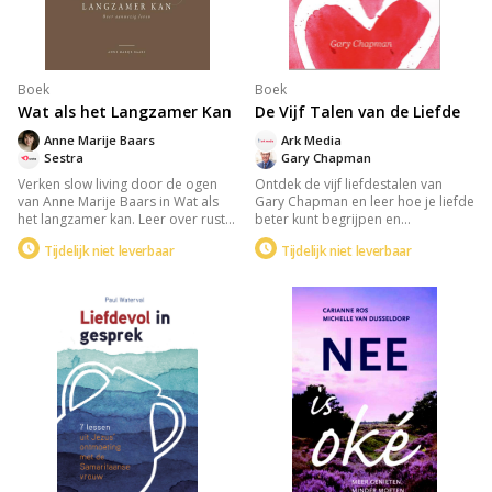
Boek
Boek
Wat als het Langzamer Kan
De Vijf Talen van de Liefde
Anne Marije Baars
Ark Media
Sestra
Gary Chapman
Verken slow living door de ogen
Ontdek de vijf liefdestalen van
van Anne Marije Baars in Wat als
Gary Chapman en leer hoe je liefde
het langzamer kan. Leer over rust
beter kunt begrijpen en
vinden in alledaagse momenten,
overbrengen. Het boek biedt
Tijdelijk niet leverbaar
Tijdelijk niet leverbaar
flexibel omgaan met
inzicht in de unieke manieren
veranderingen en loslaten. Het
waarop mensen liefde uiten en
boek biedt inzicht in leven vanuit je
ontvangen, en helpt je de
hart met prachtige foto's die
liefdestaal van je partner te
aanwezig leven illustreren.
herkennen, zodat jullie een diepere
verbinding kunnen ervaren.