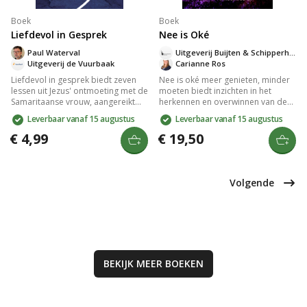
Boek
Boek
Liefdevol in Gesprek
Nee is Oké
Paul Waterval
Uitgeverij Buijten & Schipperheijn
Uitgeverij de Vuurbaak
Carianne Ros
Liefdevol in gesprek biedt zeven
Nee is oké meer genieten, minder
lessen uit Jezus' ontmoeting met de
moeten biedt inzichten in het
Samaritaanse vrouw, aangereikt
herkennen en overwinnen van de
door Paul Waterval. Dit compacte
please disease. Therapeuten
Leverbaar vanaf 15 augustus
Leverbaar vanaf 15 augustus
en praktische boek helpt je groeien
Carianne Ros en Michelle van
in liefdevolle communicatie, ideaal
Dusseldorp onthullen zeven
€ 4,99
€ 19,50
voor persoonlijke studie of
pleasetypes en geven praktische
groepssessies. Versterk je
adviezen voor meer zelfbewustzijn
vermogen om anderen met
en vreugde. Kies voor minder
woorden te bemoedigen.
stress en meer vrijheid in je leven.
Volgende
BEKIJK MEER
BOEKEN