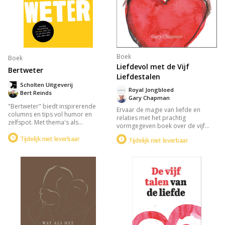
Boek
Boek
Liefdevol met de Vijf
Bertweter
Liefdestalen
Scholten Uitgeverij
Royal Jongbloed
Bert Reinds
Gary Chapman
"Bertweter" biedt inspirerende
Ervaar de magie van liefde en
columns en tips vol humor en
relaties met het prachtig
zelfspot. Met thema's als
vormgegeven boek over de vijf
vaderschap, authenticiteit en
talen van de liefde: positieve
uitdagingen, brengt het boek een
Tijdelijk niet leverbaar
Tijdelijk niet leverbaar
woorden, tijd en aandacht,
glimlach, ontroering en motivatie.
cadeaus, dienstbaarheid, en
Perfect voor als je even niet meer
lichamelijke aanraking. Ideaal als
weet wat te doen, en een steun in
huwelijkscadeau, biedt het
je dagelijkse leven.
waardevolle inzichten om je
liefdestalen te begrijpen en te
spreken.