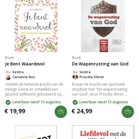
Boek
Boek
Je Bent Waardevol
De Wapenrusting van God
Sestra
Sestra
Carianne Ros
Priscilla Shirer
Ontdek de helende kracht van de
Ervaar de kracht van spirituele
Heilige Geest en ontwikkel een
strijdlust met "De wapenrusting
gezond zelfbeeld gebaseerd op
van God" door Priscilla Shirer.
Gods liefde. Carianne Ros onthult
Deze zesweekse bijbelstudie biedt
Leverbaar vanaf 15 augustus
Leverbaar vanaf 15 augustus
hoe een negatief zelfbeeld
dagelijkse inzichten en toegang tot
ontstaat en biedt praktische tips en
zeven online video's. Versterk je
€ 19,99
€ 24,99
opdrachten voor vrouwen om hun
veerkracht en bescherm je relaties
eigenwaarde te hervinden. Perfect
en dromen tegen onzichtbare
voor wie geïnspireerd wil worden
bedreigingen. Perfect voor
door zelfliefde en geloof.
groepsbijeenkomsten.