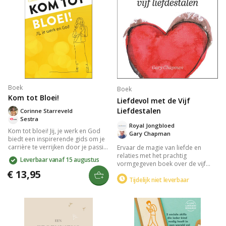
Boek
Boek
Kom tot Bloei!
Liefdevol met de Vijf
Liefdestalen
Corinne Starreveld
Sestra
Royal Jongbloed
Kom tot bloei! Jij, je werk en God
Gary Chapman
biedt een inspirerende gids om je
carrière te verrijken door je passie
Ervaar de magie van liefde en
te vinden en je unieke talenten in te
relaties met het prachtig
Leverbaar vanaf 15 augustus
zetten. Corinne Starreveld deelt
vormgegeven boek over de vijf
persoonlijke verhalen over stress,
talen van de liefde: positieve
€ 13,95
ambitie, emoties en meer, met
woorden, tijd en aandacht,
Tijdelijk niet leverbaar
praktische tests die je loopbaan
cadeaus, dienstbaarheid, en
door verschillende seizoenen
lichamelijke aanraking. Ideaal als
begeleiden.
huwelijkscadeau, biedt het
waardevolle inzichten om je
liefdestalen te begrijpen en te