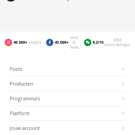
vind-
3956
40.000+
volgers
45.000+
ik-
9,2/10
beoordelingen
leuks
Posts
Producten
Programma’s
Platform
Jouw account