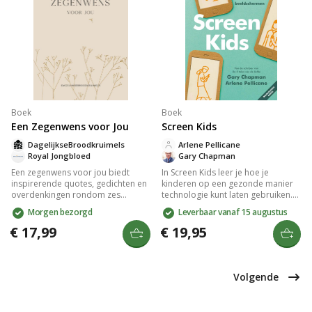
spreken.
Boek
Boek
Een Zegenwens voor Jou
Screen Kids
DagelijkseBroodkruimels
Arlene Pellicane
Royal Jongbloed
Gary Chapman
Een zegenwens voor jou biedt
In Screen Kids leer je hoe je
inspirerende quotes, gedichten en
kinderen op een gezonde manier
overdenkingen rondom zes
technologie kunt laten gebruiken.
bijbelse thema's. Dit prachtig
Het boek biedt inzichten en
Morgen bezorgd
Leverbaar vanaf 15 augustus
vormgegeven cadeauboek
verhalen om
combineert woordschatten met full
schermafhankelijkheid in huis te
€ 17,99
€ 19,95
colour afbeeldingen. Ideaal om
verminderen en belicht vijf
langere tijd te overdenken, maak je
essentiële sociale vaardigheden
Bijbellezen betekenisvoller en
voor kinderen: liefde en
verrijk je leven.
vriendschap, dankbaarheid,
Volgende
zelfbeheersing, sorry zeggen en
aandacht hebben.