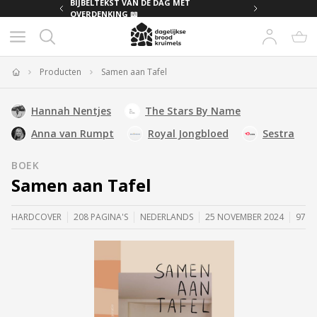
MET
BIJBELTEKST VAN DE DAG MET
OVERDENKING 📖
Producten
Samen aan Tafel
Home
Hannah Nentjes
The Stars By Name
Anna van Rumpt
Royal Jongbloed
Sestra
BOEK
Samen aan Tafel
HARDCOVER
208 PAGINA'S
NEDERLANDS
25 NOVEMBER 2024
9789